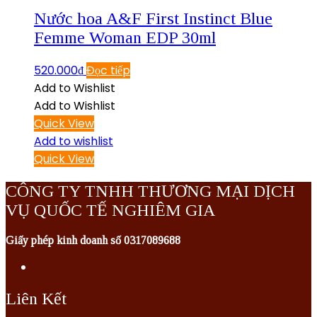
Nước hoa A&F First Instinct Blue
Femme Woman EDP 30ml
520.000
₫
Đọc tiếp
Add to Wishlist
Add to Wishlist
Quick View
Add to wishlist
Quick View
CÔNG TY TNHH THƯƠNG MẠI DỊCH
VỤ QUỐC TẾ NGHIÊM GIA
Giấy phép kinh doanh số 0317089688
Liên Kết