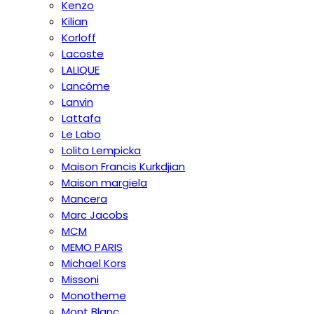
Kenzo
Kilian
Korloff
Lacoste
LALIQUE
Lancôme
Lanvin
Lattafa
Le Labo
Lolita Lempicka
Maison Francis Kurkdjian
Maison margiela
Mancera
Marc Jacobs
MCM
MEMO PARIS
Michael Kors
Missoni
Monotheme
Mont Blanc