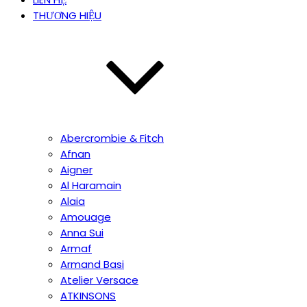
THƯƠNG HIỆU
Abercrombie & Fitch
Afnan
Aigner
Al Haramain
Alaia
Amouage
Anna Sui
Armaf
Armand Basi
Atelier Versace
ATKINSONS