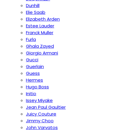
Dunhill
Elie Saab
Elizabeth Arden
Estee Lauder
Franck Muller
Furla
Ghala Zayed
Giorgio Armani
Gucci
Guerlain
Guess
Hermes
Hugo Boss
Initio
Issey Miyake
Jean Paul Gaultier
Juicy Couture
Jimmy Choo
John Varvatos