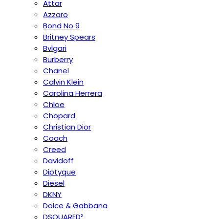
Attar
Azzaro
Bond No 9
Britney Spears
Bvlgari
Burberry
Chanel
Calvin Klein
Carolina Herrera
Chloe
Chopard
Christian Dior
Coach
Creed
Davidoff
Diptyque
Diesel
DKNY
Dolce & Gabbana
DSQUARED²