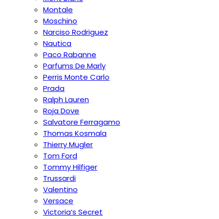
Montale
Moschino
Narciso Rodriguez
Nautica
Paco Rabanne
Parfums De Marly
Perris Monte Carlo
Prada
Ralph Lauren
Roja Dove
Salvatore Ferragamo
Thomas Kosmala
Thierry Mugler
Tom Ford
Tommy Hilfiger
Trussardi
Valentino
Versace
Victoria’s Secret