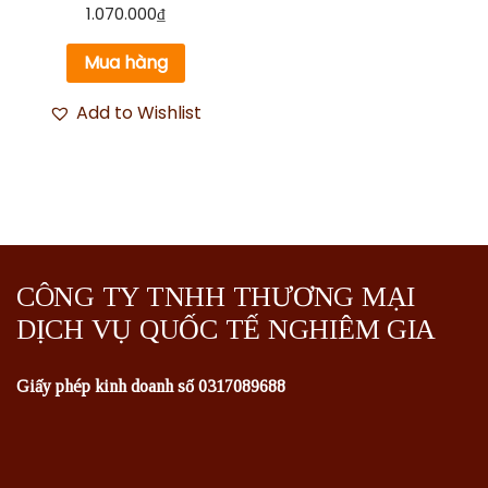
Được xếp
1.070.000
₫
hạng
5.00
5 sao
Mua hàng
Add to Wishlist
CÔNG TY TNHH THƯƠNG MẠI
DỊCH VỤ QUỐC TẾ NGHIÊM GIA
Giấy phép kinh doanh số 0317089688