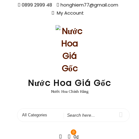
Skip
0899 2999 48
honghiem77@gmail.com
to
My Account
content
Nước Hoa Giá Gốc
Nước Hoa Chính Hãng
Search
for
0
0
₫