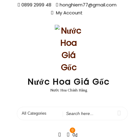
Skip
0899 2999 48
honghiem77@gmail.com
to
My Account
content
Nước Hoa Giá Gốc
Nước Hoa Chính Hãng
Search
for
0
0
₫