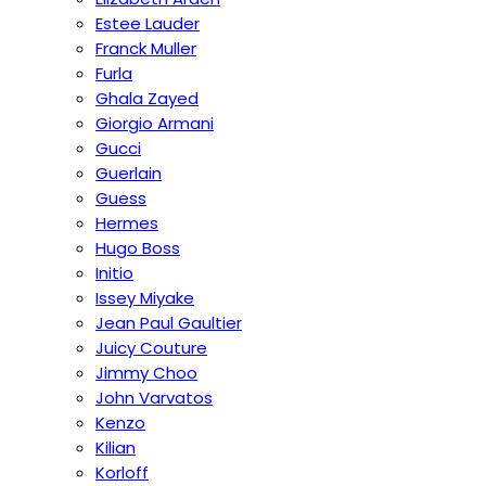
Estee Lauder
Franck Muller
Furla
Ghala Zayed
Giorgio Armani
Gucci
Guerlain
Guess
Hermes
Hugo Boss
Initio
Issey Miyake
Jean Paul Gaultier
Juicy Couture
Jimmy Choo
John Varvatos
Kenzo
Kilian
Korloff