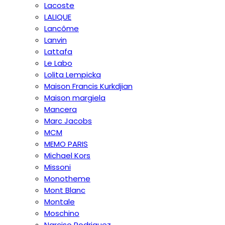
Lacoste
LALIQUE
Lancôme
Lanvin
Lattafa
Le Labo
Lolita Lempicka
Maison Francis Kurkdjian
Maison margiela
Mancera
Marc Jacobs
MCM
MEMO PARIS
Michael Kors
Missoni
Monotheme
Mont Blanc
Montale
Moschino
Narciso Rodriguez