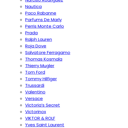
Nautica
Paco Rabanne
Parfums De Marly
Perris Monte Carlo
Prada
Ralph Lauren
Roja Dove
Salvatore Ferragamo
Thomas Kosmala
Thierry Mugler
Tom Ford
Tommy Hilfiger
Trussardi
Valentino
Versace
Victoria’s Secret
Victorinox
VIKTOR & ROLF
Yves Saint Laurent