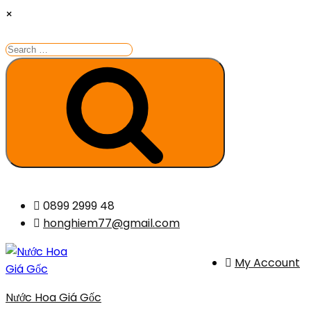
×
Search
for:
Search
Skip
0899 2999 48
to
honghiem77@gmail.com
content
My Account
Nước Hoa Giá Gốc