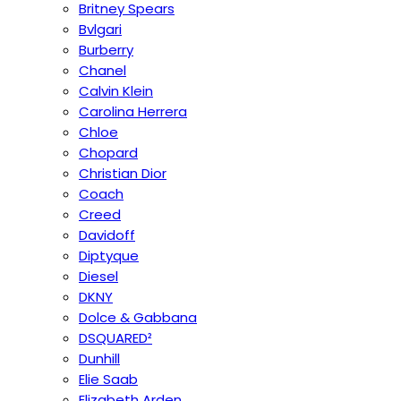
Britney Spears
Bvlgari
Burberry
Chanel
Calvin Klein
Carolina Herrera
Chloe
Chopard
Christian Dior
Coach
Creed
Davidoff
Diptyque
Diesel
DKNY
Dolce & Gabbana
DSQUARED²
Dunhill
Elie Saab
Elizabeth Arden