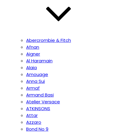
Abercrombie & Fitch
Afnan
Aigner
Al Haramain
Alaia
Amouage
Anna Sui
Armaf
Armand Basi
Atelier Versace
ATKINSONS
Attar
Azzaro
Bond No 9