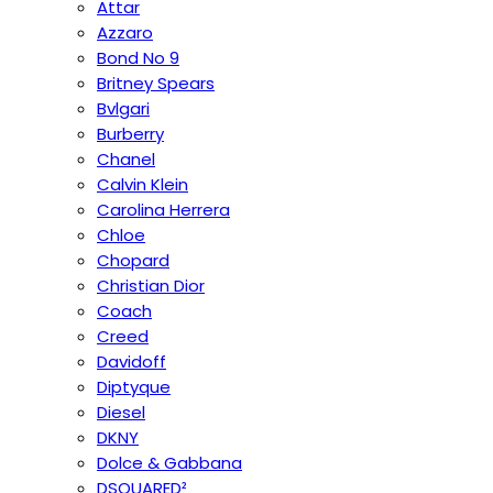
Attar
Azzaro
Bond No 9
Britney Spears
Bvlgari
Burberry
Chanel
Calvin Klein
Carolina Herrera
Chloe
Chopard
Christian Dior
Coach
Creed
Davidoff
Diptyque
Diesel
DKNY
Dolce & Gabbana
DSQUARED²