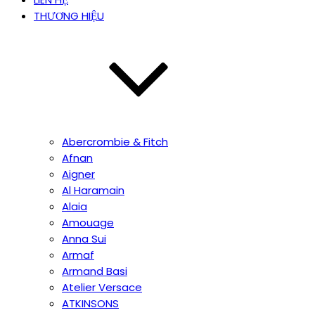
THƯƠNG HIỆU
Abercrombie & Fitch
Afnan
Aigner
Al Haramain
Alaia
Amouage
Anna Sui
Armaf
Armand Basi
Atelier Versace
ATKINSONS