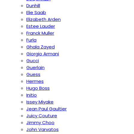
Dunhill
Elie Saab
Elizabeth Arden
Estee Lauder
Franck Muller
Furla
Ghala Zayed
Giorgio Armani
Gucci
Guerlain
Guess
Hermes
Hugo Boss
Initio
Issey Miyake
Jean Paul Gaultier
Juicy Couture
Jimmy Choo
John Varvatos