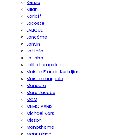
Kenzo
Kilian
Korloff
Lacoste
LALIQUE
Lancôme
Lanvin
Lattafa
Le Labo
Lolita Lempicka
Maison Francis Kurkdjian
Maison margiela
Mancera
Marc Jacobs
MCM
MEMO PARIS
Michael Kors
Missoni
Monotheme
Mont Blanc