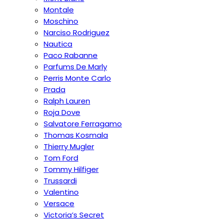
Montale
Moschino
Narciso Rodriguez
Nautica
Paco Rabanne
Parfums De Marly
Perris Monte Carlo
Prada
Ralph Lauren
Roja Dove
Salvatore Ferragamo
Thomas Kosmala
Thierry Mugler
Tom Ford
Tommy Hilfiger
Trussardi
Valentino
Versace
Victoria’s Secret