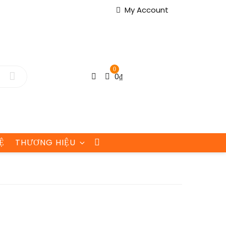
My Account
0
0
₫
Ệ
THƯƠNG HIỆU