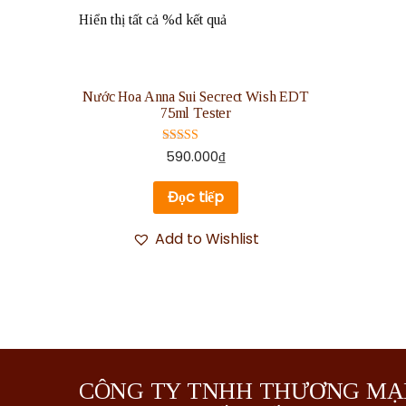
Hiển thị tất cả %d kết quả
Nước Hoa Anna Sui Secrect Wish EDT
75ml Tester
Được xếp
590.000
₫
hạng
5.00
5 sao
Đọc tiếp
Add to Wishlist
CÔNG TY TNHH THƯƠNG MẠ