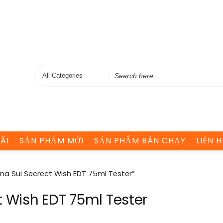
Search
for
ÃI
SẢN PHẨM MỚI
SẢN PHẨM BÁN CHẠY
LIÊN H
na Sui Secrect Wish EDT 75ml Tester”
 Wish EDT 75ml Tester