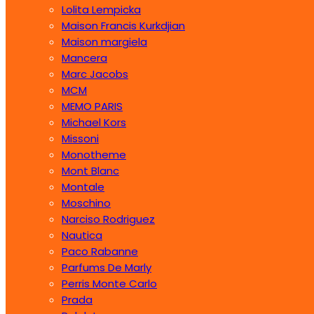
Lolita Lempicka
Maison Francis Kurkdjian
Maison margiela
Mancera
Marc Jacobs
MCM
MEMO PARIS
Michael Kors
Missoni
Monotheme
Mont Blanc
Montale
Moschino
Narciso Rodriguez
Nautica
Paco Rabanne
Parfums De Marly
Perris Monte Carlo
Prada