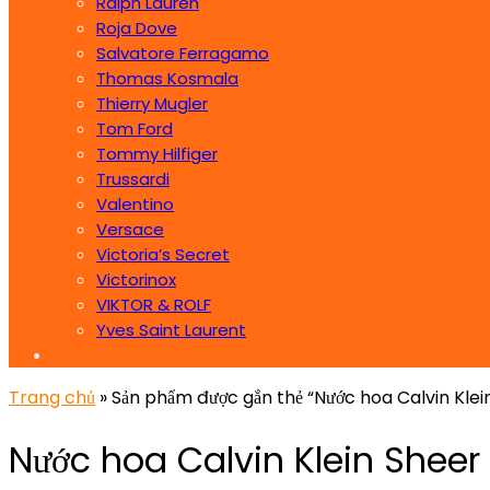
Ralph Lauren
Roja Dove
Salvatore Ferragamo
Thomas Kosmala
Thierry Mugler
Tom Ford
Tommy Hilfiger
Trussardi
Valentino
Versace
Victoria’s Secret
Victorinox
VIKTOR & ROLF
Yves Saint Laurent
Trang chủ
» Sản phẩm được gắn thẻ “Nước hoa Calvin Klei
Nước hoa Calvin Klein Sheer