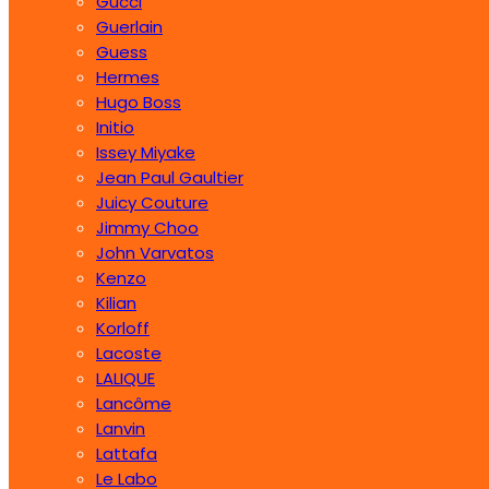
Gucci
Guerlain
Guess
Hermes
Hugo Boss
Initio
Issey Miyake
Jean Paul Gaultier
Juicy Couture
Jimmy Choo
John Varvatos
Kenzo
Kilian
Korloff
Lacoste
LALIQUE
Lancôme
Lanvin
Lattafa
Le Labo