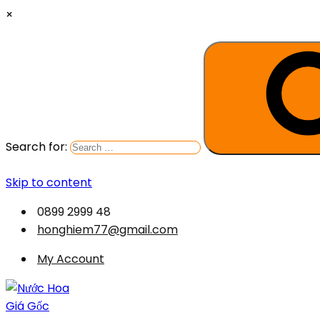
×
Search for:
Skip to content
0899 2999 48
honghiem77@gmail.com
My Account