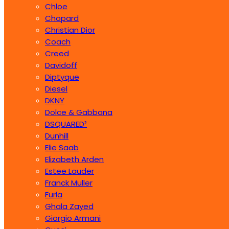
Chloe
Chopard
Christian Dior
Coach
Creed
Davidoff
Diptyque
Diesel
DKNY
Dolce & Gabbana
DSQUARED²
Dunhill
Elie Saab
Elizabeth Arden
Estee Lauder
Franck Muller
Furla
Ghala Zayed
Giorgio Armani