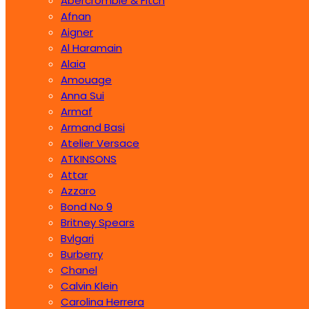
Abercrombie & Fitch
Afnan
Aigner
Al Haramain
Alaia
Amouage
Anna Sui
Armaf
Armand Basi
Atelier Versace
ATKINSONS
Attar
Azzaro
Bond No 9
Britney Spears
Bvlgari
Burberry
Chanel
Calvin Klein
Carolina Herrera