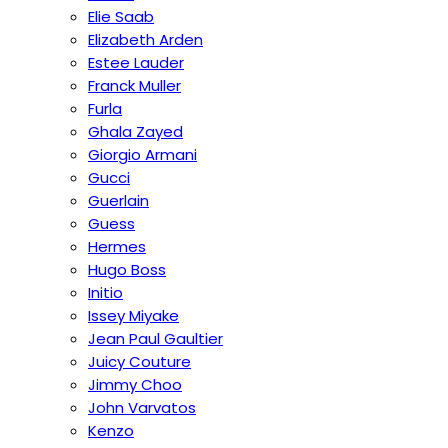
Elie Saab
Elizabeth Arden
Estee Lauder
Franck Muller
Furla
Ghala Zayed
Giorgio Armani
Gucci
Guerlain
Guess
Hermes
Hugo Boss
Initio
Issey Miyake
Jean Paul Gaultier
Juicy Couture
Jimmy Choo
John Varvatos
Kenzo