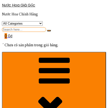
Nước Hoa Giá Gốc
Nước Hoa Chính Hãng
Search
for
0
0
₫
Chưa có sản phẩm trong giỏ hàng.