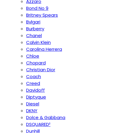
Azzaro
Bond No 9
Britney Spears
Bvlgari
Burberry
Chanel
Calvin Klein
Carolina Herrera
Chloe
Chopard
Christian Dior
Coach
Creed
Davidoff
Diptyque
Diesel
DKNY
Dolce & Gabbana
DSQUARED²
Dunhill