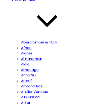
Abercrombie & Fitch
Afnan
Aigner
Al Haramain
Alaia
Amouage
Anna Sui
Armaf
Armand Basi
Atelier Versace
ATKINSONS
Attar