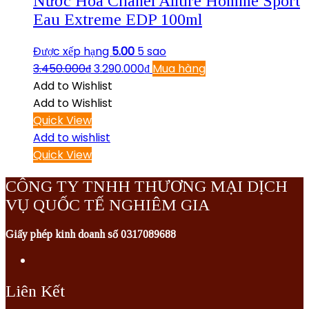
Nước Hoa Chanel Allure Homme Sport
Eau Extreme EDP 100ml
Được xếp hạng
5.00
5 sao
3.450.000
₫
3.290.000
₫
Mua hàng
Add to Wishlist
Add to Wishlist
Quick View
Add to wishlist
Quick View
CÔNG TY TNHH THƯƠNG MẠI DỊCH
VỤ QUỐC TẾ NGHIÊM GIA
Giấy phép kinh doanh số 0317089688
Liên Kết