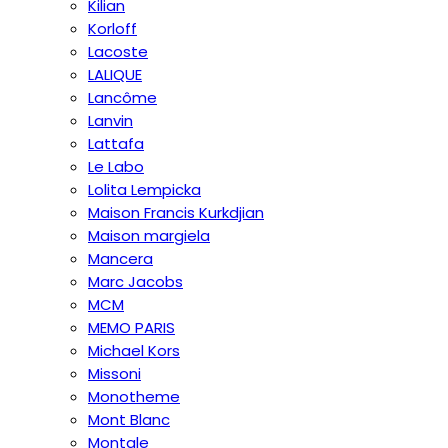
Kilian
Korloff
Lacoste
LALIQUE
Lancôme
Lanvin
Lattafa
Le Labo
Lolita Lempicka
Maison Francis Kurkdjian
Maison margiela
Mancera
Marc Jacobs
MCM
MEMO PARIS
Michael Kors
Missoni
Monotheme
Mont Blanc
Montale