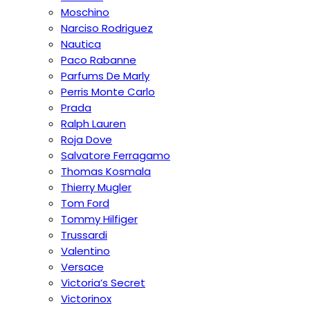
Moschino
Narciso Rodriguez
Nautica
Paco Rabanne
Parfums De Marly
Perris Monte Carlo
Prada
Ralph Lauren
Roja Dove
Salvatore Ferragamo
Thomas Kosmala
Thierry Mugler
Tom Ford
Tommy Hilfiger
Trussardi
Valentino
Versace
Victoria’s Secret
Victorinox