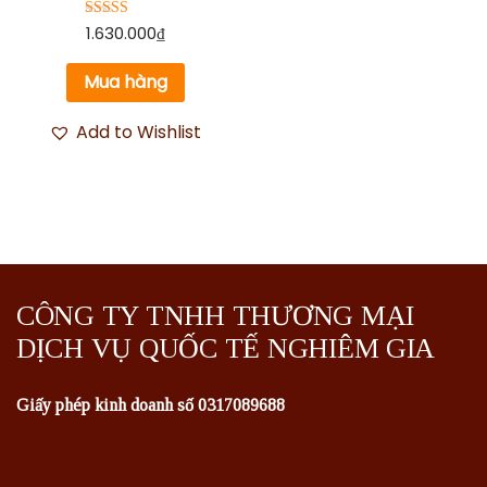
Được xếp
1.630.000
₫
hạng
5.00
5 sao
Mua hàng
Add to Wishlist
CÔNG TY TNHH THƯƠNG MẠI
DỊCH VỤ QUỐC TẾ NGHIÊM GIA
Giấy phép kinh doanh số 0317089688