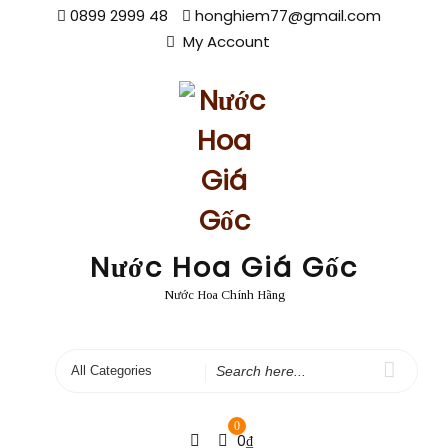
Skip
0899 2999 48
honghiem77@gmail.com
to
My Account
content
Nước Hoa Giá Gốc
Nước Hoa Chính Hãng
Search
for
0
0
₫