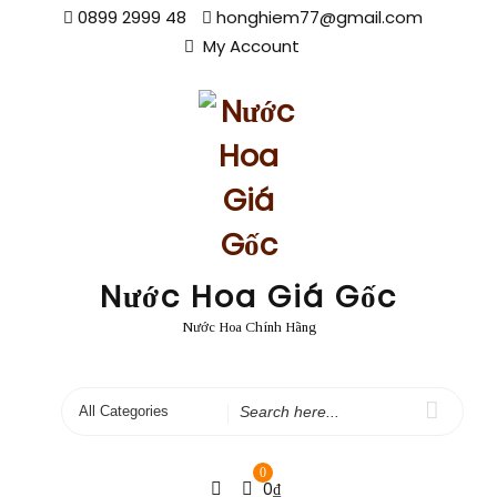
Skip
0899 2999 48
honghiem77@gmail.com
to
My Account
content
Nước Hoa Giá Gốc
Nước Hoa Chính Hãng
Search
for
0
0
₫