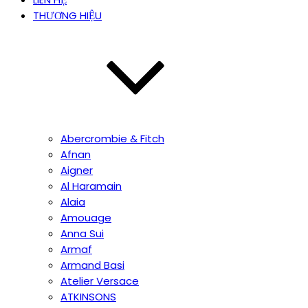
THƯƠNG HIỆU
Abercrombie & Fitch
Afnan
Aigner
Al Haramain
Alaia
Amouage
Anna Sui
Armaf
Armand Basi
Atelier Versace
ATKINSONS