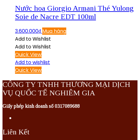
Nước hoa Giorgio Armani Thé Yulong
Soie de Nacre EDT 100ml
3.600.000
₫
Mua hàng
Add to Wishlist
Add to Wishlist
Quick View
Add to wishlist
Quick View
CÔNG TY TNHH THƯƠNG MẠI DỊCH
VỤ QUỐC TẾ NGHIÊM GIA
Giấy phép kinh doanh số 0317089688
Liên Kết