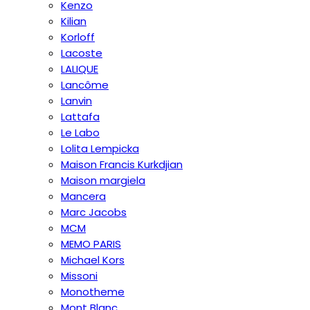
Kenzo
Kilian
Korloff
Lacoste
LALIQUE
Lancôme
Lanvin
Lattafa
Le Labo
Lolita Lempicka
Maison Francis Kurkdjian
Maison margiela
Mancera
Marc Jacobs
MCM
MEMO PARIS
Michael Kors
Missoni
Monotheme
Mont Blanc