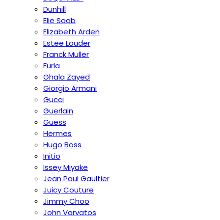
Dunhill
Elie Saab
Elizabeth Arden
Estee Lauder
Franck Muller
Furla
Ghala Zayed
Giorgio Armani
Gucci
Guerlain
Guess
Hermes
Hugo Boss
Initio
Issey Miyake
Jean Paul Gaultier
Juicy Couture
Jimmy Choo
John Varvatos