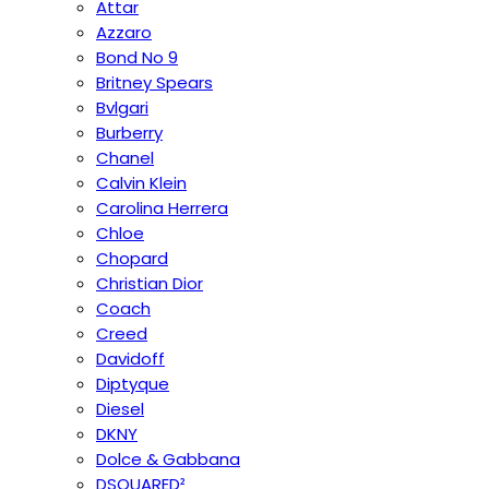
Attar
Azzaro
Bond No 9
Britney Spears
Bvlgari
Burberry
Chanel
Calvin Klein
Carolina Herrera
Chloe
Chopard
Christian Dior
Coach
Creed
Davidoff
Diptyque
Diesel
DKNY
Dolce & Gabbana
DSQUARED²