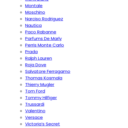
Montale
Moschino
Narciso Rodriguez
Nautica
Paco Rabanne
Parfums De Marly
Perris Monte Carlo
Prada
Ralph Lauren
Roja Dove
Salvatore Ferragamo
Thomas Kosmala
Thierry Mugler
Tom Ford
Tommy Hilfiger
Trussardi
Valentino
Versace
Victoria’s Secret