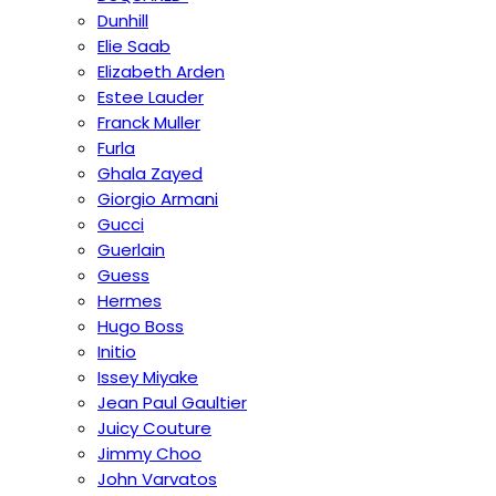
Dunhill
Elie Saab
Elizabeth Arden
Estee Lauder
Franck Muller
Furla
Ghala Zayed
Giorgio Armani
Gucci
Guerlain
Guess
Hermes
Hugo Boss
Initio
Issey Miyake
Jean Paul Gaultier
Juicy Couture
Jimmy Choo
John Varvatos