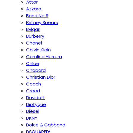
Attar
Azzaro
Bond No 9
Britney Spears
Bvlgari
Burberry
Chanel
Calvin Klein
Carolina Herrera
Chloe
Chopard
Christian Dior
Coach
Creed
Davidoff
Diptyque
Diesel
DKNY
Dolce & Gabbana
DSQUARED²