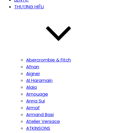
THƯƠNG HIỆU
Abercrombie & Fitch
Afnan
Aigner
Al Haramain
Alaia
Amouage
Anna Sui
Armaf
Armand Basi
Atelier Versace
ATKINSONS