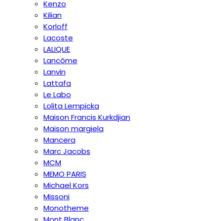
Kenzo
Kilian
Korloff
Lacoste
LALIQUE
Lancôme
Lanvin
Lattafa
Le Labo
Lolita Lempicka
Maison Francis Kurkdjian
Maison margiela
Mancera
Marc Jacobs
MCM
MEMO PARIS
Michael Kors
Missoni
Monotheme
Mont Blanc