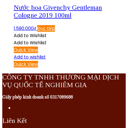
Nước hoa Givenchy Gentleman
Cologne 2019 100ml
1.590.000
₫
Đọc tiếp
Add to Wishlist
Add to Wishlist
Quick View
Add to wishlist
Quick View
CÔNG TY TNHH THƯƠNG MẠI DỊCH
VỤ QUỐC TẾ NGHIÊM GIA
Giấy phép kinh doanh số 0317089688
Liên Kết