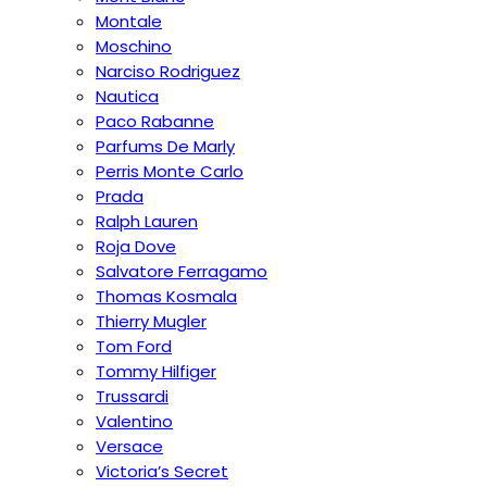
Montale
Moschino
Narciso Rodriguez
Nautica
Paco Rabanne
Parfums De Marly
Perris Monte Carlo
Prada
Ralph Lauren
Roja Dove
Salvatore Ferragamo
Thomas Kosmala
Thierry Mugler
Tom Ford
Tommy Hilfiger
Trussardi
Valentino
Versace
Victoria’s Secret