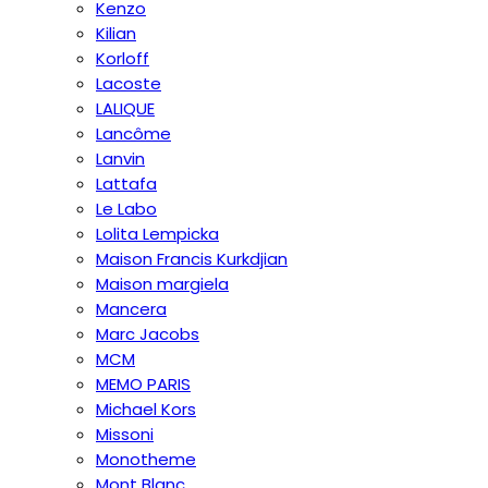
Kenzo
Kilian
Korloff
Lacoste
LALIQUE
Lancôme
Lanvin
Lattafa
Le Labo
Lolita Lempicka
Maison Francis Kurkdjian
Maison margiela
Mancera
Marc Jacobs
MCM
MEMO PARIS
Michael Kors
Missoni
Monotheme
Mont Blanc