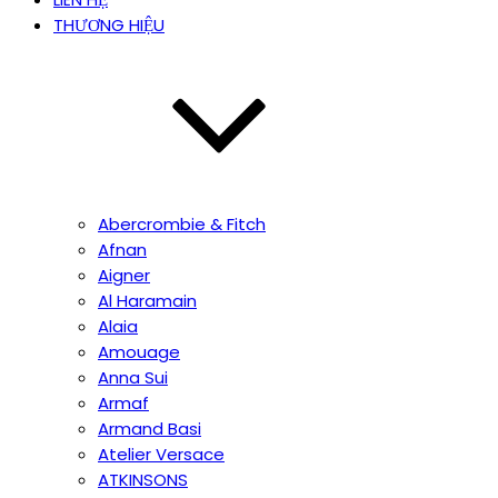
THƯƠNG HIỆU
Abercrombie & Fitch
Afnan
Aigner
Al Haramain
Alaia
Amouage
Anna Sui
Armaf
Armand Basi
Atelier Versace
ATKINSONS