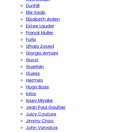
Dunhill
Elie Saab
Elizabeth Arden
Estee Lauder
Franck Muller
Furla
Ghala Zayed
Giorgio Armani
Gucci
Guerlain
Guess
Hermes
Hugo Boss
Initio
Issey Miyake
Jean Paul Gaultier
Juicy Couture
Jimmy Choo
John Varvatos