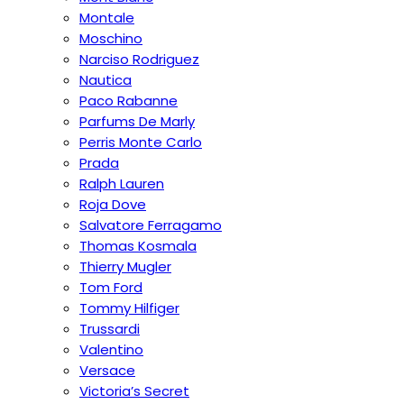
Montale
Moschino
Narciso Rodriguez
Nautica
Paco Rabanne
Parfums De Marly
Perris Monte Carlo
Prada
Ralph Lauren
Roja Dove
Salvatore Ferragamo
Thomas Kosmala
Thierry Mugler
Tom Ford
Tommy Hilfiger
Trussardi
Valentino
Versace
Victoria’s Secret