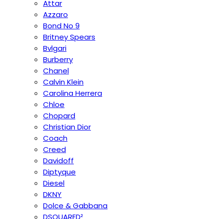
Attar
Azzaro
Bond No 9
Britney Spears
Bvlgari
Burberry
Chanel
Calvin Klein
Carolina Herrera
Chloe
Chopard
Christian Dior
Coach
Creed
Davidoff
Diptyque
Diesel
DKNY
Dolce & Gabbana
DSQUARED²