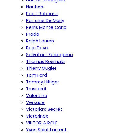
Nautica
Paco Rabanne
Parfums De Marly
Perris Monte Carlo
Prada
Ralph Lauren
Roja Dove
Salvatore Ferragamo
Thomas Kosmala
Thierry Mugler
Tom Ford
Tommy Hilfiger
Trussardi
Valentino
Versace
Victoria’s Secret
Victorinox
VIKTOR & ROLF
Yves Saint Laurent