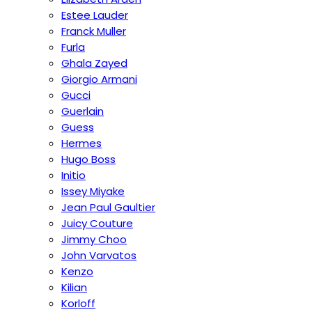
Estee Lauder
Franck Muller
Furla
Ghala Zayed
Giorgio Armani
Gucci
Guerlain
Guess
Hermes
Hugo Boss
Initio
Issey Miyake
Jean Paul Gaultier
Juicy Couture
Jimmy Choo
John Varvatos
Kenzo
Kilian
Korloff