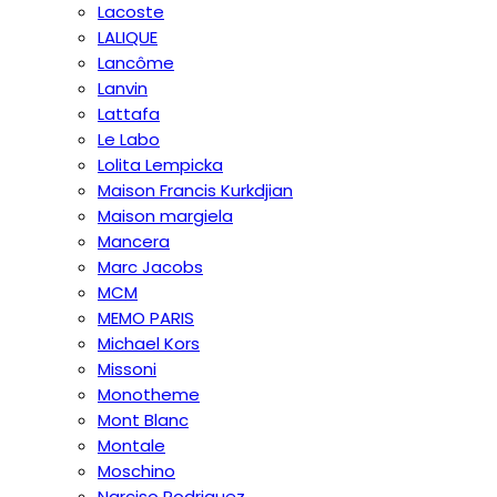
Lacoste
LALIQUE
Lancôme
Lanvin
Lattafa
Le Labo
Lolita Lempicka
Maison Francis Kurkdjian
Maison margiela
Mancera
Marc Jacobs
MCM
MEMO PARIS
Michael Kors
Missoni
Monotheme
Mont Blanc
Montale
Moschino
Narciso Rodriguez