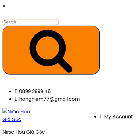
×
Search
for:
Search
Skip
0899 2999 48
to
honghiem77@gmail.com
content
My Account
Nước Hoa Giá Gốc