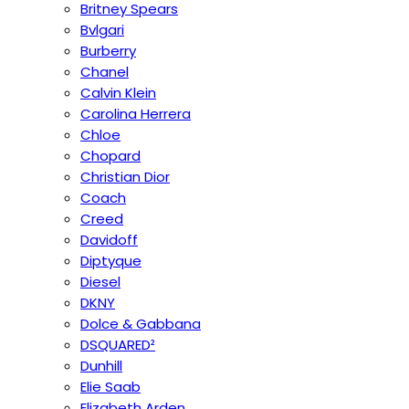
Britney Spears
Bvlgari
Burberry
Chanel
Calvin Klein
Carolina Herrera
Chloe
Chopard
Christian Dior
Coach
Creed
Davidoff
Diptyque
Diesel
DKNY
Dolce & Gabbana
DSQUARED²
Dunhill
Elie Saab
Elizabeth Arden