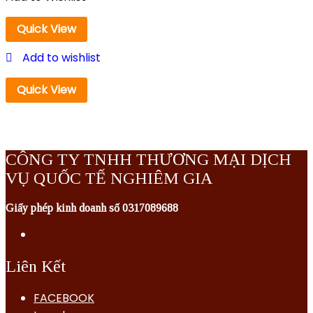
Quick View
Add to wishlist
Quick View
CÔNG TY TNHH THƯƠNG MẠI DỊCH
VỤ QUỐC TẾ NGHIÊM GIA
Giấy phép kinh doanh số 0317089688
Liên Kết
FACEBOOK