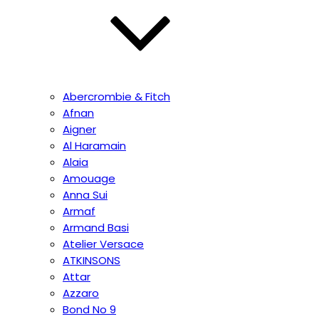
Abercrombie & Fitch
Afnan
Aigner
Al Haramain
Alaia
Amouage
Anna Sui
Armaf
Armand Basi
Atelier Versace
ATKINSONS
Attar
Azzaro
Bond No 9