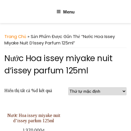
Menu
Trang Chủ
» Sản Phẩm Được Gắn Thẻ “Nước Hoa Issey
Miyake Nuit D’issey Parfum 125ml”
Nước Hoa issey miyake nuit
d’issey parfum 125ml
Hiển thị tất cả %d kết quả
Nước Hoa issey miyake nuit
d’issey parfum 125ml
1.370.000
₫