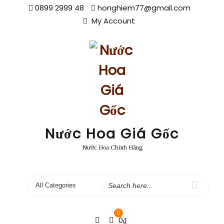
Skip
0899 2999 48
honghiem77@gmail.com
to
My Account
content
Nước Hoa Giá Gốc
Nước Hoa Chính Hãng
Search
for
0
0
₫