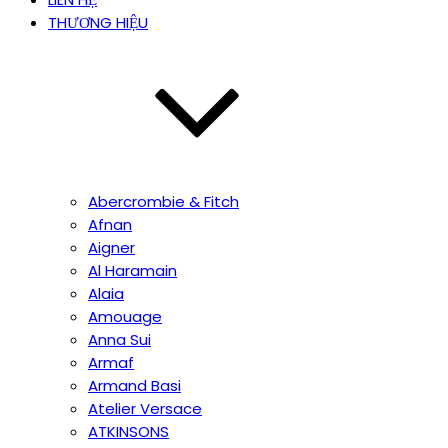
THƯƠNG HIỆU
Abercrombie & Fitch
Afnan
Aigner
Al Haramain
Alaia
Amouage
Anna Sui
Armaf
Armand Basi
Atelier Versace
ATKINSONS