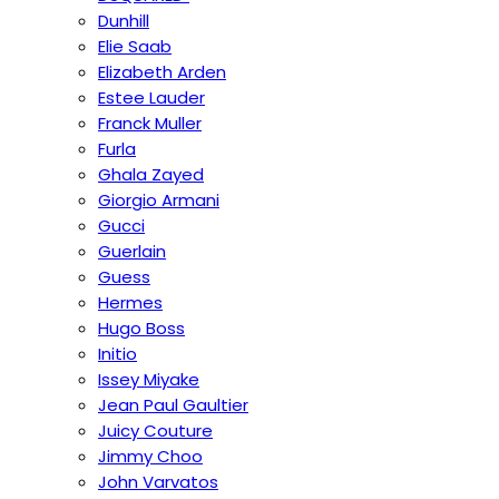
Dunhill
Elie Saab
Elizabeth Arden
Estee Lauder
Franck Muller
Furla
Ghala Zayed
Giorgio Armani
Gucci
Guerlain
Guess
Hermes
Hugo Boss
Initio
Issey Miyake
Jean Paul Gaultier
Juicy Couture
Jimmy Choo
John Varvatos