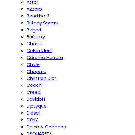
Attar
Azzaro
Bond No 9
Britney Spears
Bvlgari
Burberry
Chanel
Calvin Klein
Carolina Herrera
Chloe
Chopard
Christian Dior
Coach
Creed
Davidoff
Diptyque
Diesel
DKNY
Dolce & Gabbana
DSQUARED²