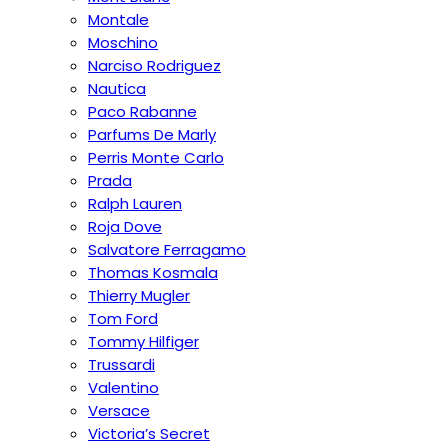
Montale
Moschino
Narciso Rodriguez
Nautica
Paco Rabanne
Parfums De Marly
Perris Monte Carlo
Prada
Ralph Lauren
Roja Dove
Salvatore Ferragamo
Thomas Kosmala
Thierry Mugler
Tom Ford
Tommy Hilfiger
Trussardi
Valentino
Versace
Victoria’s Secret