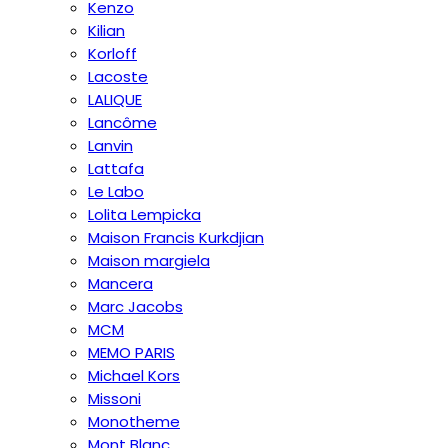
Kenzo
Kilian
Korloff
Lacoste
LALIQUE
Lancôme
Lanvin
Lattafa
Le Labo
Lolita Lempicka
Maison Francis Kurkdjian
Maison margiela
Mancera
Marc Jacobs
MCM
MEMO PARIS
Michael Kors
Missoni
Monotheme
Mont Blanc