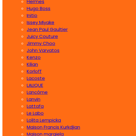
Hermes
Hugo Boss
Initio
Issey Miyake
Jean Paul Gaultier
Juicy Couture
Jimmy Choo
John Varvatos
Kenzo
Kilian
Korloff
Lacoste
LALIQUE
Lancôme
Lanvin
Lattafa
Le Labo
Lolita Lempicka
Maison Francis Kurkdjian
Maison margiela