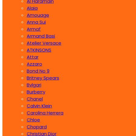
Al Haramain
Alaia
Amouage
Anna Sui
Armaf
Armand Basi
Atelier Versace
ATKINSONS
Attar
Azzaro
Bond No 9
Britney Spears
Bvlgari
Burberry
Chanel
Calvin Klein
Carolina Herrera
Chloe
Chopard
Christian Dior