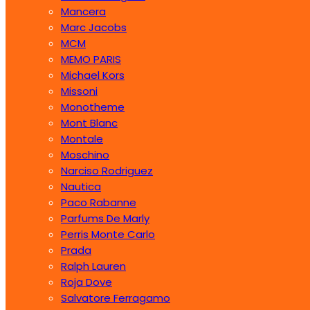
Mancera
Marc Jacobs
MCM
MEMO PARIS
Michael Kors
Missoni
Monotheme
Mont Blanc
Montale
Moschino
Narciso Rodriguez
Nautica
Paco Rabanne
Parfums De Marly
Perris Monte Carlo
Prada
Ralph Lauren
Roja Dove
Salvatore Ferragamo