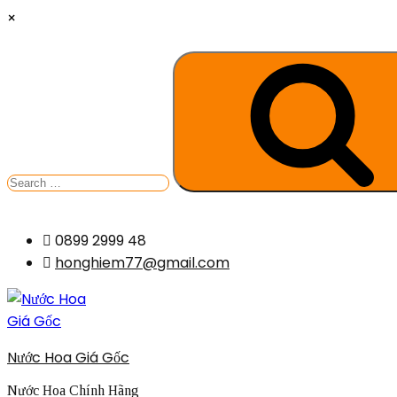
×
Search
for:
Skip
0899 2999 48
to
honghiem77@gmail.com
content
Nước Hoa Giá Gốc
Nước Hoa Chính Hãng