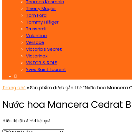
Thomas Kosmala
Thierry Mugler
Tom Ford
Tommy Hilfiger
Trussardi
Valentino
Versace
Victoria’s Secret
Victorinox
VIKTOR & ROLF
Yves Saint Laurent
Trang chủ
» Sản phẩm được gắn thẻ “Nước hoa Mancera Ce
Nước hoa Mancera Cedrat Bo
Hiển thị tất cả %d kết quả