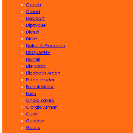
Coach
Creed
Davidoff
Diptyque
Diesel
DKNY
Dolce & Gabbana
DSQUARED²
Dunhill
Elie Saab
Elizabeth Arden
Estee Lauder
Franck Muller
Furla
Ghala Zayed
Giorgio Armani
Gucci
Guerlain
Guess