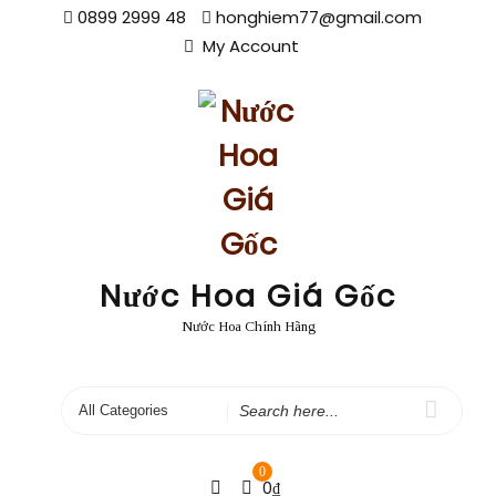
Skip
0899 2999 48
honghiem77@gmail.com
to
My Account
content
Nước Hoa Giá Gốc
Nước Hoa Chính Hãng
Search
for
0
0
₫