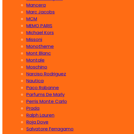
Mancera
Marc Jacobs
MCM
MEMO PARIS
Michael Kors
Missoni
Monotheme
Mont Blanc
Montale
Moschino
Narciso Rodriguez
Nautica
Paco Rabanne
Parfums De Marly
Perris Monte Carlo
Prada
Ralph Lauren
Roja Dove
Salvatore Ferragamo