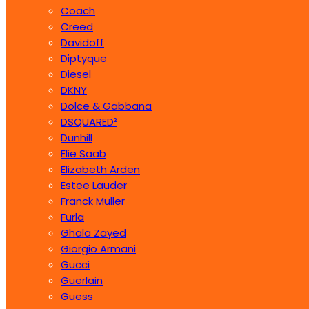
Coach
Creed
Davidoff
Diptyque
Diesel
DKNY
Dolce & Gabbana
DSQUARED²
Dunhill
Elie Saab
Elizabeth Arden
Estee Lauder
Franck Muller
Furla
Ghala Zayed
Giorgio Armani
Gucci
Guerlain
Guess