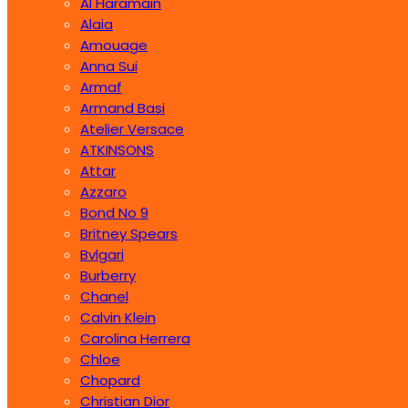
Al Haramain
Alaia
Amouage
Anna Sui
Armaf
Armand Basi
Atelier Versace
ATKINSONS
Attar
Azzaro
Bond No 9
Britney Spears
Bvlgari
Burberry
Chanel
Calvin Klein
Carolina Herrera
Chloe
Chopard
Christian Dior