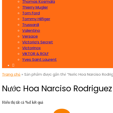
Thomas Kosmala
Thierry Mugler
Tom Ford
Tommy Hilfiger
Trussardi
Valentino
Versace
Victoria’s Secret
Victorinox
VIKTOR & ROLF
Yves Saint Laurent
Trang chủ
» Sản phẩm được gắn thẻ “Nước Hoa Narciso Rodrig
Nước Hoa Narciso Rodriguez 
Hiển thị tất cả %d kết quả