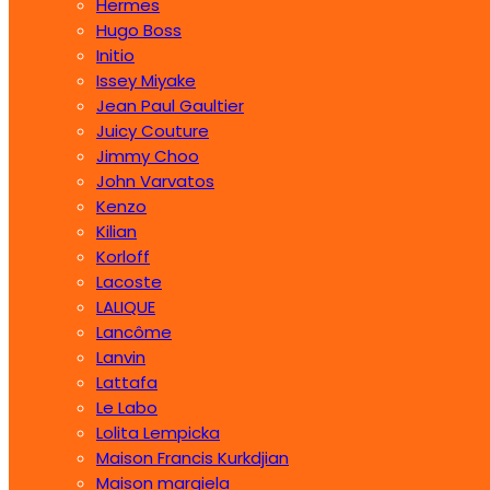
Hermes
Hugo Boss
Initio
Issey Miyake
Jean Paul Gaultier
Juicy Couture
Jimmy Choo
John Varvatos
Kenzo
Kilian
Korloff
Lacoste
LALIQUE
Lancôme
Lanvin
Lattafa
Le Labo
Lolita Lempicka
Maison Francis Kurkdjian
Maison margiela