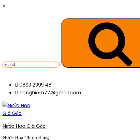
×
Search
for:
Skip
0899 2999 48
to
honghiem77@gmail.com
content
Nước Hoa Giá Gốc
Nước Hoa Chính Hãng