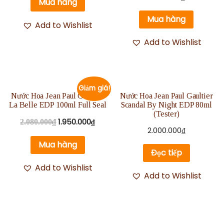
Mua hàng
hạng
5.00
5 sao
Mua hàng
Add to Wishlist
Add to Wishlist
Giảm giá!
Nước Hoa Jean Paul Gaultier
Nước Hoa Jean Paul Gaultier
La Belle EDP 100ml Full Seal
Scandal By Night EDP 80ml
(Tester)
1.950.000
₫
2.080.000
₫
2.000.000
₫
Mua hàng
Đọc tiếp
Add to Wishlist
Add to Wishlist