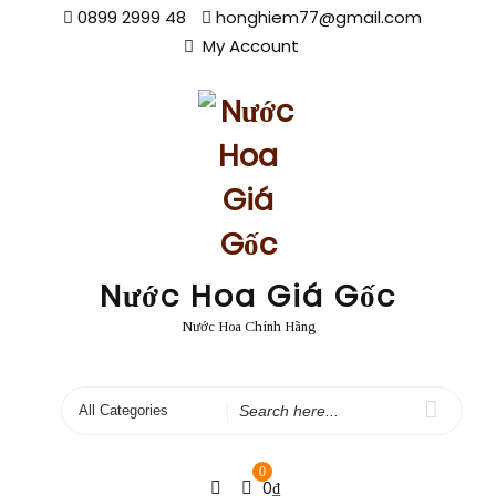
Skip
0899 2999 48
honghiem77@gmail.com
to
My Account
content
Nước Hoa Giá Gốc
Nước Hoa Chính Hãng
Search
for
0
0
₫