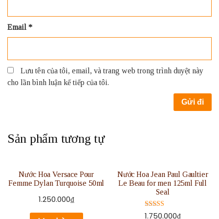
Email
*
Lưu tên của tôi, email, và trang web trong trình duyệt này
cho lần bình luận kế tiếp của tôi.
Sản phẩm tương tự
Nước Hoa Versace Pour
Nước Hoa Jean Paul Gaultier
Femme Dylan Turquoise 50ml
Le Beau for men 125ml Full
Seal
1.250.000
₫
Được xếp
1.750.000
₫