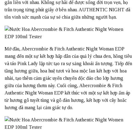
gắn liền với nhau. Không sợ hãi để được sống đời trọn vẹn, họ
trân trọng từng phút giây ở bên nhau. AUTHENTIC NIGHT đã
tôn vinh sức mạnh của sự sẻ chia giữa những người bạn.
Mở đầu, Abercrombie & Fitch Authentic Night Woman EDP
mang đến một sự kết hợp hấp dẫn của quả lý chua đen, hồng tiêu
và táo Pink Lady lập tức tạo ra sự sảng khoái ấn tượng. Tiếp đến
tầng hương giữa, hoa huệ tươi và hoa mộc lan kết hợp với hoa
nhài, tạo thêm cảm giác uyển chuyển độc đáo cho lớp hương
giữa của hương thơm này. Cuối cùng, Abercrombie & Fitch
Authentic Night Woman EDP kết thúc với một sự kết hợp ấm áp
từ hương gỗ tuyết tùng và gỗ đàn hương, kết hợp với cây hoắc
hương đã mang lại cảm giác tự do.