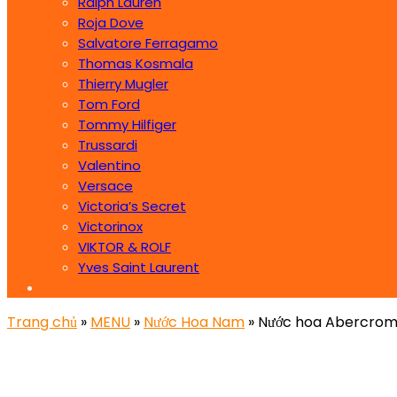
Ralph Lauren
Roja Dove
Salvatore Ferragamo
Thomas Kosmala
Thierry Mugler
Tom Ford
Tommy Hilfiger
Trussardi
Valentino
Versace
Victoria’s Secret
Victorinox
VIKTOR & ROLF
Yves Saint Laurent
Trang chủ
»
MENU
»
Nước Hoa Nam
» Nước hoa Abercrom