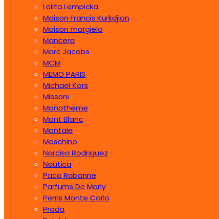
Lolita Lempicka
Maison Francis Kurkdjian
Maison margiela
Mancera
Marc Jacobs
MCM
MEMO PARIS
Michael Kors
Missoni
Monotheme
Mont Blanc
Montale
Moschino
Narciso Rodriguez
Nautica
Paco Rabanne
Parfums De Marly
Perris Monte Carlo
Prada