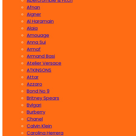
Abercrombie & Fitch
Afnan
Aigner
Al Haramain
Alaia
Amouage
Anna Sui
Armaf
Armand Basi
Atelier Versace
ATKINSONS
Attar
Azzaro
Bond No 9
Britney Spears
Bvlgari
Burberry
Chanel
Calvin Klein
Carolina Herrera