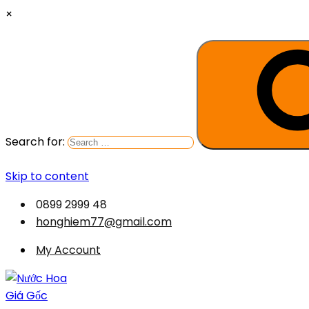
×
Search for:
Skip to content
0899 2999 48
honghiem77@gmail.com
My Account