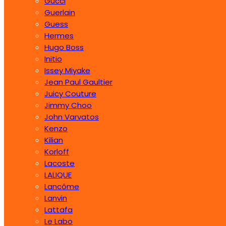
Gucci
Guerlain
Guess
Hermes
Hugo Boss
Initio
Issey Miyake
Jean Paul Gaultier
Juicy Couture
Jimmy Choo
John Varvatos
Kenzo
Kilian
Korloff
Lacoste
LALIQUE
Lancôme
Lanvin
Lattafa
Le Labo