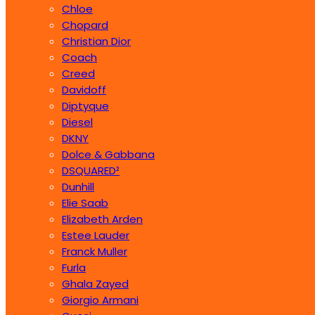
Chloe
Chopard
Christian Dior
Coach
Creed
Davidoff
Diptyque
Diesel
DKNY
Dolce & Gabbana
DSQUARED²
Dunhill
Elie Saab
Elizabeth Arden
Estee Lauder
Franck Muller
Furla
Ghala Zayed
Giorgio Armani