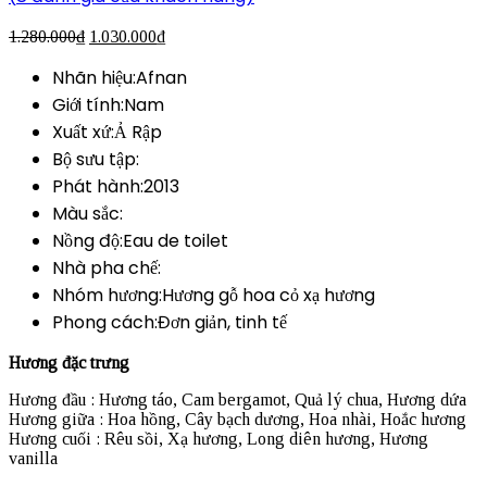
1.280.000
₫
1.030.000
₫
Nhãn hiệu:Afnan
Giới tính:Nam
Xuất xứ:Ả Rập
Bộ sưu tập:
Phát hành:2013
Màu sắc:
Nồng độ:Eau de toilet
Nhà pha chế:
Nhóm hương:Hương gỗ hoa cỏ xạ hương
Phong cách:Đơn giản, tinh tế
Hương đặc trưng
Hương đầu : Hương táo, Cam bergamot, Quả lý chua, Hương dứa
Hương giữa : Hoa hồng, Cây bạch dương, Hoa nhài, Hoắc hương
Hương cuối : Rêu sồi, Xạ hương, Long diên hương, Hương
vanilla