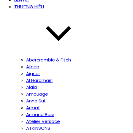
THƯƠNG HIỆU
Abercrombie & Fitch
Afnan
Aigner
Al Haramain
Alaia
Amouage
Anna Sui
Armaf
Armand Basi
Atelier Versace
ATKINSONS