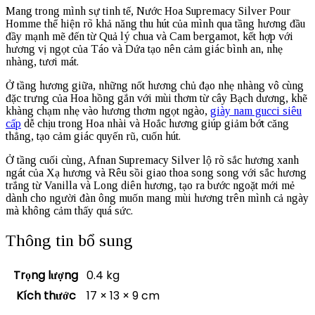
Mang trong mình sự tinh tế, Nước Hoa Supremacy Silver Pour
Homme thể hiện rõ khả năng thu hút của mình qua tầng hương đầu
đầy mạnh mẽ đến từ Quả lý chua và Cam bergamot, kết hợp với
hương vị ngọt của Táo và Dứa tạo nên cảm giác bình an, nhẹ
nhàng, tươi mát.
Ở tầng hương giữa, những nốt hương chủ đạo nhẹ nhàng vô cùng
đặc trưng của Hoa hồng gắn với mùi thơm từ cây Bạch dương, khẽ
khàng chạm nhẹ vào hương thơm ngọt ngào,
giày nam gucci siêu
cấp
dễ chịu trong Hoa nhài và Hoắc hương giúp giảm bớt căng
thẳng, tạo cảm giác quyến rũ, cuốn hút.
Ở tầng cuối cùng, Afnan Supremacy Silver lộ rõ sắc hương xanh
ngát của Xạ hương và Rêu sồi giao thoa song song với sắc hương
trắng từ Vanilla và Long diên hương, tạo ra bước ngoặt mới mẻ
dành cho người đàn ông muốn mang mùi hương trên mình cả ngày
mà không cảm thấy quá sức.
Thông tin bổ sung
Trọng lượng
0.4 kg
Kích thước
17 × 13 × 9 cm