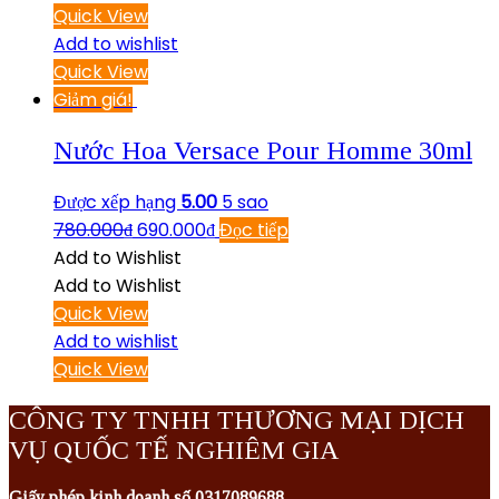
Quick View
Add to wishlist
Quick View
Giảm giá!
Nước Hoa Versace Pour Homme 30ml
Được xếp hạng
5.00
5 sao
780.000
₫
690.000
₫
Đọc tiếp
Add to Wishlist
Add to Wishlist
Quick View
Add to wishlist
Quick View
CÔNG TY TNHH THƯƠNG MẠI DỊCH
VỤ QUỐC TẾ NGHIÊM GIA
Giấy phép kinh doanh số 0317089688