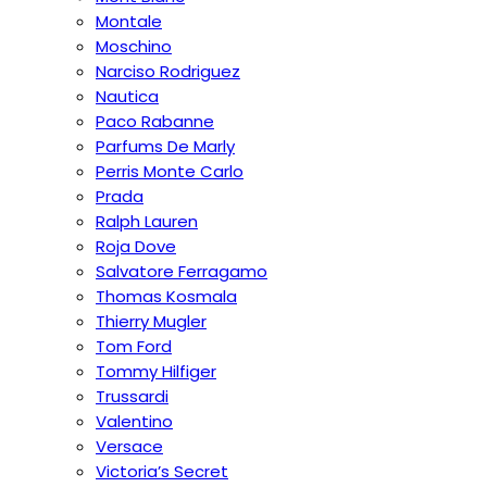
Montale
Moschino
Narciso Rodriguez
Nautica
Paco Rabanne
Parfums De Marly
Perris Monte Carlo
Prada
Ralph Lauren
Roja Dove
Salvatore Ferragamo
Thomas Kosmala
Thierry Mugler
Tom Ford
Tommy Hilfiger
Trussardi
Valentino
Versace
Victoria’s Secret