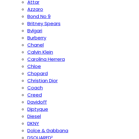
Attar
Azzaro
Bond No 9
Britney Spears
Bvlgari
Burberry
Chanel
Calvin Klein
Carolina Herrera
Chloe
Chopard
Christian Dior
Coach
Creed
Davidoff
Diptyque
Diesel
DKNY
Dolce & Gabbana
DSQUARED²