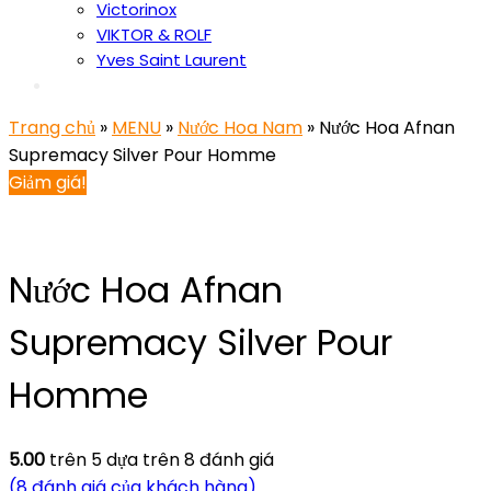
Victorinox
VIKTOR & ROLF
Yves Saint Laurent
Trang chủ
»
MENU
»
Nước Hoa Nam
» Nước Hoa Afnan
Supremacy Silver Pour Homme
Giảm giá!
Nước Hoa Afnan
Supremacy Silver Pour
Homme
5.00
trên 5 dựa trên
8
đánh giá
(
8
đánh giá của khách hàng)