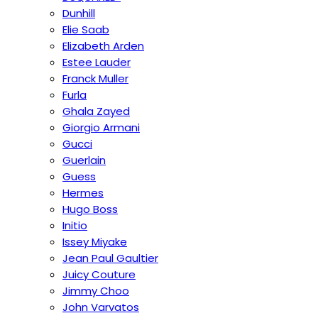
Dunhill
Elie Saab
Elizabeth Arden
Estee Lauder
Franck Muller
Furla
Ghala Zayed
Giorgio Armani
Gucci
Guerlain
Guess
Hermes
Hugo Boss
Initio
Issey Miyake
Jean Paul Gaultier
Juicy Couture
Jimmy Choo
John Varvatos