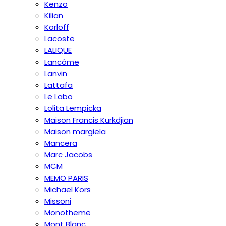
Kenzo
Kilian
Korloff
Lacoste
LALIQUE
Lancôme
Lanvin
Lattafa
Le Labo
Lolita Lempicka
Maison Francis Kurkdjian
Maison margiela
Mancera
Marc Jacobs
MCM
MEMO PARIS
Michael Kors
Missoni
Monotheme
Mont Blanc