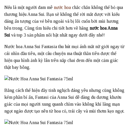
Nếu là một người đam mê
nước hoa
chắc chắn không thể bỏ qua
thương hiệu Anna Sui. Bạn sẽ không thể rời mắt được với kiểu
dáng ấn tượng của vẻ bên ngoài và bị lôi cuốn bởi mùi hương
bên trong. Cùng tìm hiểu chi tiết hơn về hãng
nước hoa Anna
Sui
và top 3 sản phẩm nổi bật nhất ngay dưới đây nhé!
Nước hoa Anna Sui Fantasia thu hút mọi ánh mắt nữ giới ngay từ
cái nhìn đầu tiên, một câu chuyện ma thuật thần tiên được thể
hiện qua hình ảnh kỳ lân trên nắp chai đem đến một cảm giác
thật bay bỗng.
Bằng cách thể hiện đầy tinh nghịch đáng yêu nhưng cũng không
kém phần bí ẩn, Fantasi của Anna Sui dễ dàng du dương khướu
giác của mọi người xung quanh chìm vào không khí lãng mạn
ngọt ngào được tạo nên từ hoa cỏ, trái cây và mùi thơm kẹo ngọt.