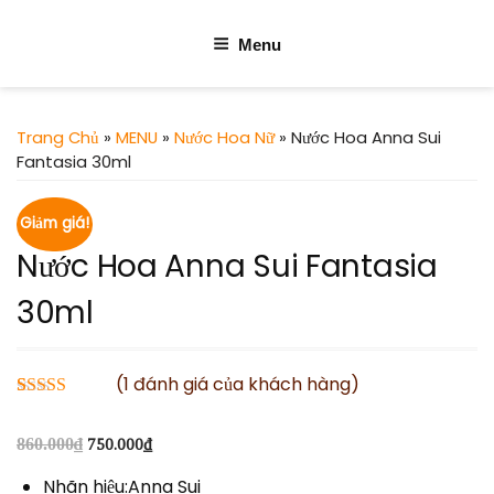
Menu
Trang Chủ
»
MENU
»
Nước Hoa Nữ
» Nước Hoa Anna Sui
Fantasia 30ml
Giảm giá!
Nước Hoa Anna Sui Fantasia
30ml
(
1
đánh giá của khách hàng)
5.00
1
trên 5
dựa trên
860.000
₫
750.000
₫
đánh giá
Nhãn hiệu:Anna Sui