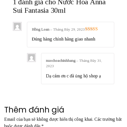
1 đánh giá cho
Nước Hoa Anna
Sui Fantasia 30ml
Hồng Loan
–
Tháng Bảy 29, 2023
Được xếp
Đúng hàng chính hãng giao nhanh
hạng
5
5 sao
nuochoachinhhang
–
Tháng Bảy 31,
2023
Dạ cám ơn c đã ủng hộ shop ạ
Thêm đánh giá
Email của bạn sẽ không được hiển thị công khai.
Các trường bắt
buộc được đánh dấu
*