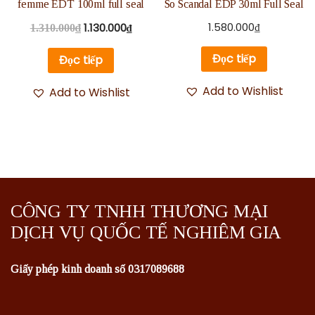
femme EDT 100ml full seal
So Scandal EDP 30ml Full Seal
1.580.000
₫
1.130.000
₫
1.310.000
₫
Đọc tiếp
Đọc tiếp
Add to Wishlist
Add to Wishlist
CÔNG TY TNHH THƯƠNG MẠI
DỊCH VỤ QUỐC TẾ NGHIÊM GIA
Giấy phép kinh doanh số 0317089688