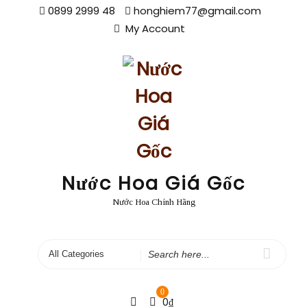
Skip
0899 2999 48
honghiem77@gmail.com
to
My Account
content
Nước Hoa Giá Gốc
Nước Hoa Chính Hãng
Search
for
0
0
₫