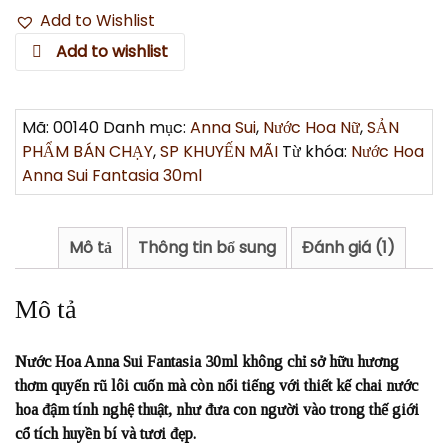
Add to Wishlist
Add to wishlist
Mã:
00140
Danh mục:
Anna Sui
,
Nước Hoa Nữ
,
SẢN
PHẨM BÁN CHẠY
,
SP KHUYẾN MÃI
Từ khóa:
Nước Hoa
Anna Sui Fantasia 30ml
Mô tả
Thông tin bổ sung
Đánh giá (1)
Mô tả
Nước Hoa Anna Sui Fantasia 30ml không chỉ sở hữu hương
thơm quyến rũ lôi cuốn mà còn nổi tiếng với thiết kế chai nước
hoa đậm tính nghệ thuật, như đưa con người vào trong thế giới
cổ tích huyền bí và tươi đẹp.