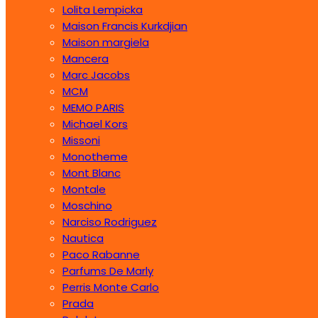
Lolita Lempicka
Maison Francis Kurkdjian
Maison margiela
Mancera
Marc Jacobs
MCM
MEMO PARIS
Michael Kors
Missoni
Monotheme
Mont Blanc
Montale
Moschino
Narciso Rodriguez
Nautica
Paco Rabanne
Parfums De Marly
Perris Monte Carlo
Prada