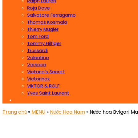
Ralph Lauren
Roja Dove
Salvatore Ferragamo
Thomas Kosmala
Thierry Mugler
Tom Ford
Tommy Hilfiger
Trussardi
Valentino
Versace
Victoria’s Secret
Victorinox
VIKTOR & ROLF
Yves Saint Laurent
Trang chủ
»
MENU
»
Nước Hoa Nam
» Nước hoa Bvlgari M