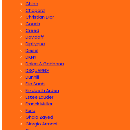
Chloe
Chopard
Christian Dior
Coach
Creed
Davidoff
Diptyque
Diesel
DKNY
Dolce & Gabbana
DSQUARED²
Dunhill
Elie Saab
Elizabeth Arden
Estee Lauder
Franck Muller
Furla
Ghala Zayed
Giorgio Armani