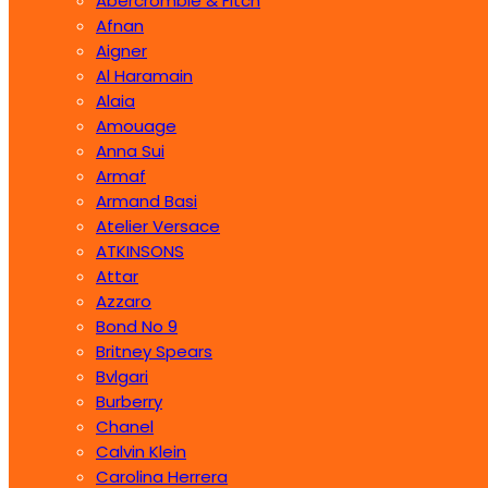
Abercrombie & Fitch
Afnan
Aigner
Al Haramain
Alaia
Amouage
Anna Sui
Armaf
Armand Basi
Atelier Versace
ATKINSONS
Attar
Azzaro
Bond No 9
Britney Spears
Bvlgari
Burberry
Chanel
Calvin Klein
Carolina Herrera