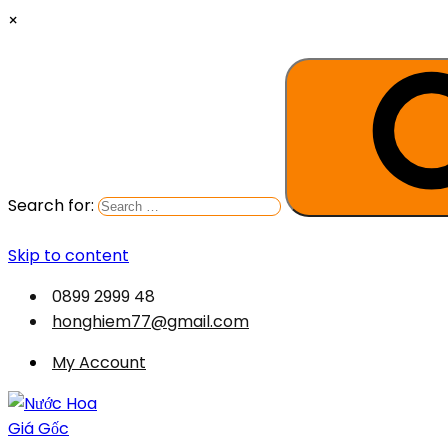
×
Search for:
Skip to content
0899 2999 48
honghiem77@gmail.com
My Account