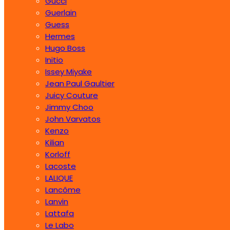
Gucci
Guerlain
Guess
Hermes
Hugo Boss
Initio
Issey Miyake
Jean Paul Gaultier
Juicy Couture
Jimmy Choo
John Varvatos
Kenzo
Kilian
Korloff
Lacoste
LALIQUE
Lancôme
Lanvin
Lattafa
Le Labo