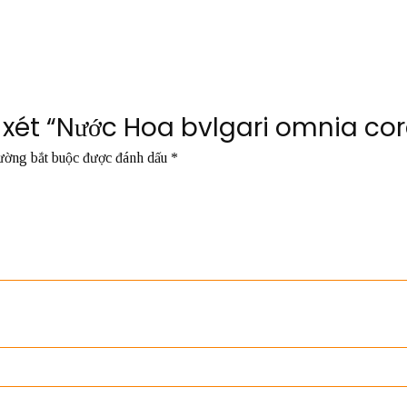
n xét “Nước Hoa bvlgari omnia co
ường bắt buộc được đánh dấu
*