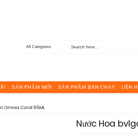
Search
for
ÃI
SẢN PHẨM MỚI
SẢN PHẨM BÁN CHẠY
LIÊN H
ri Omnia Coral 65ML
Nước Hoa bvlg