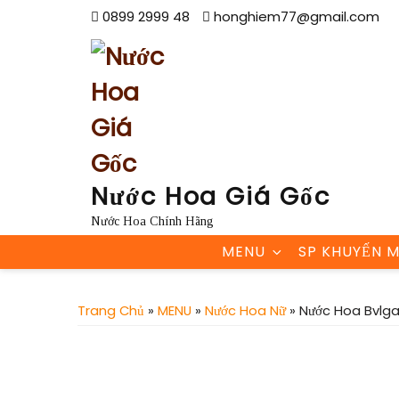
Skip
0899 2999 48
honghiem77@gmail.com
to
content
Nước Hoa Giá Gốc
Nước Hoa Chính Hãng
MENU
SP KHUYẾN M
Trang Chủ
»
MENU
»
Nước Hoa Nữ
» Nước Hoa Bvlga