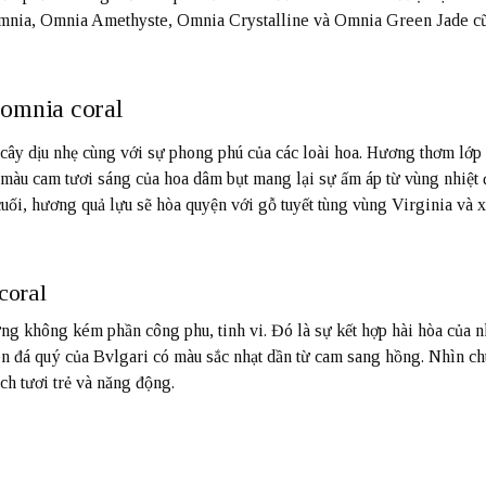
 Omnia, Omnia Amethyste, Omnia Crystalline và Omnia Green Jade c
omnia coral
cây dịu nhẹ cùng với sự phong phú của các loài hoa. Hương thơm lớp
 màu cam tươi sáng của hoa dâm bụt mang lại sự ấm áp từ vùng nhiệt 
cuối, hương quả lựu sẽ hòa quyện với gỗ tuyết tùng vùng Virginia và 
coral
ưng không kém phần công phu, tinh vi. Đó là sự kết hợp hài hòa của
n đá quý của Bvlgari có màu sắc nhạt dần từ cam sang hồng. Nhìn chu
ch tươi trẻ và năng động.