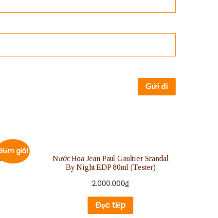
Giảm giá!
iamond
Nước Hoa Jean Paul Gaultier Scandal
By Night EDP 80ml (Tester)
2.000.000
₫
Đọc tiếp