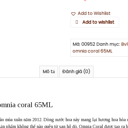
Add to Wishlist
Add to wishlist
Mã:
00952
Danh mục:
Bvl
omnia coral 65ML
Mô tả
Đánh giá (0)
omnia coral 65ML
vào mùa xuân năm 2012. Dòng nước hoa này mang lại hương hoa hòa q
 sản phẩm không thể nào quên từ san hô đỏ. Omnia Coral được tạo ra 