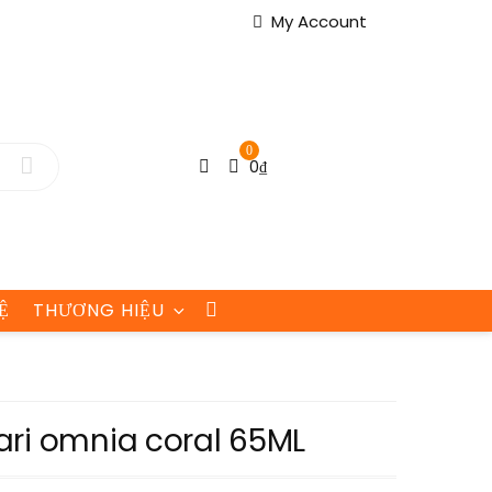
My Account
0
0
₫
Ệ
THƯƠNG HIỆU
ari omnia coral 65ML