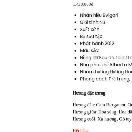
1.430.000
₫
Nhãn hiệu:Bvlgari
Giới tính:Nữ
Xuất xứ:Ý
Bộ sưu tập:
Phát hành:2012
Màu sắc:
Nồng độ:Eau de toilett
Nhà pha chế:Alberto Mo
Nhóm hương:Hương Hoa c
Phong cách:Trẻ trung, 
Hương đặc trưng
Hương đầu: Cam Bergamot, Quả
Hương giữa: Hoa súng, Hoa dâ
Hương cuối: Xạ hương, Gỗ tuyế
Hết hàng