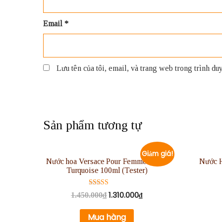
Email
*
Lưu tên của tôi, email, và trang web trong trình duyệ
Sản phẩm tương tự
Giảm giá!
Nước hoa Versace Pour Femme Dylan
Nước H
Turquoise 100ml (Tester)
Được xếp
1.310.000
₫
1.450.000
₫
hạng
5.00
5 sao
Mua hàng