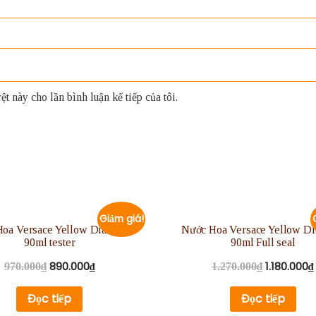
t này cho lần bình luận kế tiếp của tôi.
Giảm giá!
oa Versace Yellow Diamond
Nước Hoa Versace Yellow D
90ml tester
90ml Full seal
890.000
₫
1.180.000
₫
970.000
₫
1.270.000
₫
Đọc tiếp
Đọc tiếp