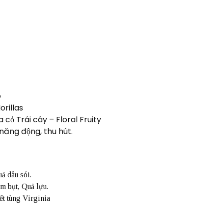
e
rillas
ỏ Trái cây – Floral Fruity
năng động, thu hút.
 dâu sói.
m bụt, Quả lựu.
t tùng Virginia