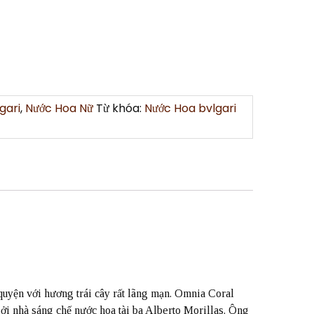
gari
,
Nước Hoa Nữ
Từ khóa:
Nước Hoa bvlgari
uyện với hương trái cây rất lãng mạn. Omnia Coral
bởi nhà sáng chế nước hoa tài ba Alberto Morillas. Ông