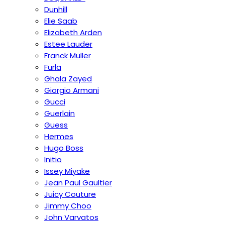
Dunhill
Elie Saab
Elizabeth Arden
Estee Lauder
Franck Muller
Furla
Ghala Zayed
Giorgio Armani
Gucci
Guerlain
Guess
Hermes
Hugo Boss
Initio
Issey Miyake
Jean Paul Gaultier
Juicy Couture
Jimmy Choo
John Varvatos