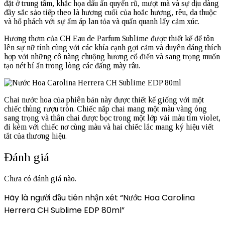
đặt ở trung tâm, khắc họa dấu ấn quyến rũ, mượt mà và sự dịu dàng
đầy sắc sảo tiếp theo là hương cuối của hoắc hương, rêu, da thuộc
và hổ phách với sự ấm áp lan tỏa và quấn quanh lấy cảm xúc.
Hương thơm của CH Eau de Parfum Sublime được thiết kế để tôn
lên sự nữ tính cùng với các khía cạnh gợi cảm và duyên dáng thích
hợp với những cô nàng chuộng hương cổ điển và sang trọng muốn
tạo nét bí ẩn trong lòng các đấng mày râu.
Chai nước hoa của phiên bản này được thiết kế giống với một
chiếc thùng rượu tròn. Chiếc nắp chai mang một màu vàng óng
sang trọng và thân chai được bọc trong một lớp vải màu tím violet,
đi kèm với chiếc nơ cùng màu và hai chiếc lắc mang ký hiệu viết
tắt của thương hiệu.
Đánh giá
Chưa có đánh giá nào.
Hãy là người đầu tiên nhận xét “Nước Hoa Carolina
Herrera CH Sublime EDP 80ml”