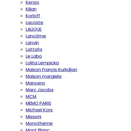
Kenzo
Kilian
Korloff
Lacoste
LALIQUE
Lancôme
Lanvin
Lattafa
Le Labo
Lolita Lempicka
Maison Francis Kurkdjian
Maison margiela
Mancera
Marc Jacobs
MCM
MEMO PARIS
Michael Kors
Missoni
Monotheme
Mont Blanc