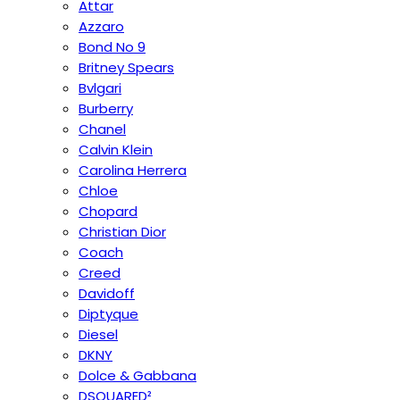
Attar
Azzaro
Bond No 9
Britney Spears
Bvlgari
Burberry
Chanel
Calvin Klein
Carolina Herrera
Chloe
Chopard
Christian Dior
Coach
Creed
Davidoff
Diptyque
Diesel
DKNY
Dolce & Gabbana
DSQUARED²