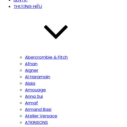
THƯƠNG HIỆU
Abercrombie & Fitch
Afnan
Aigner
Al Haramain
Alaia
Amouage
Anna Sui
Armaf
Armand Basi
Atelier Versace
ATKINSONS