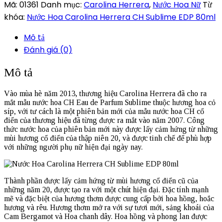
Mã:
01361
Danh mục:
Carolina Herrera
,
Nước Hoa Nữ
Từ
khóa:
Nước Hoa Carolina Herrera CH Sublime EDP 80ml
Mô tả
Đánh giá (0)
Mô tả
Vào mùa hè năm 2013, thương hiệu Carolina Herrera đã cho ra
mắt mẫu nước hoa CH Eau de Parfum Sublime thuộc hương hoa cỏ
síp, với tư cách là một phiên bản mới của mẫu nước hoa CH cổ
điển của thương hiệu đã từng được ra mắt vào năm 2007. Công
thức nước hoa của phiên bản mới này được lấy cảm hứng từ những
mùi hương cổ điển của thập niên 20, và được tinh chế để phù hợp
với những người phụ nữ hiện đại ngày nay.
Thành phần được lấy cảm hứng từ mùi hương cổ điển cũ của
những năm 20, được tạo ra với một chút hiện đại. Đặc tính mạnh
mẽ và đặc biệt của hương thơm được cung cấp bởi hoa hồng, hoắc
hương và rêu. Hương thơm mở ra với sự tươi mới, sảng khoái của
Cam Bergamot và Hoa chanh dây. Hoa hồng và phong lan được