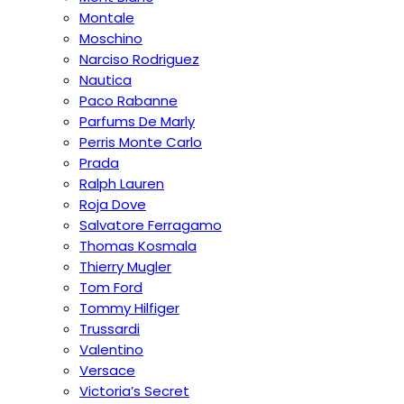
Montale
Moschino
Narciso Rodriguez
Nautica
Paco Rabanne
Parfums De Marly
Perris Monte Carlo
Prada
Ralph Lauren
Roja Dove
Salvatore Ferragamo
Thomas Kosmala
Thierry Mugler
Tom Ford
Tommy Hilfiger
Trussardi
Valentino
Versace
Victoria’s Secret