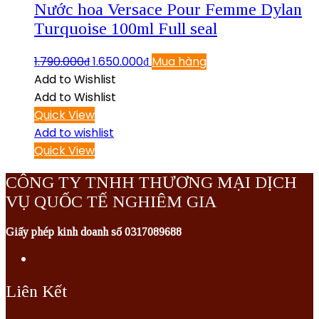
Nước hoa Versace Pour Femme Dylan
Turquoise 100ml Full seal
1.790.000
₫
1.650.000
₫
Mua hàng
Add to Wishlist
Add to Wishlist
Quick View
Add to wishlist
Quick View
CÔNG TY TNHH THƯƠNG MẠI DỊCH
VỤ QUỐC TẾ NGHIÊM GIA
Giấy phép kinh doanh số 0317089688
Liên Kết