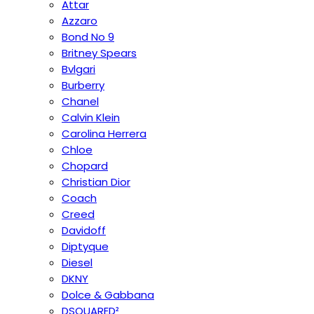
Attar
Azzaro
Bond No 9
Britney Spears
Bvlgari
Burberry
Chanel
Calvin Klein
Carolina Herrera
Chloe
Chopard
Christian Dior
Coach
Creed
Davidoff
Diptyque
Diesel
DKNY
Dolce & Gabbana
DSQUARED²