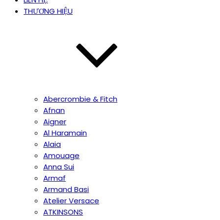
THƯƠNG HIỆU
Abercrombie & Fitch
Afnan
Aigner
Al Haramain
Alaia
Amouage
Anna Sui
Armaf
Armand Basi
Atelier Versace
ATKINSONS