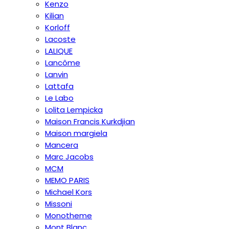
Kenzo
Kilian
Korloff
Lacoste
LALIQUE
Lancôme
Lanvin
Lattafa
Le Labo
Lolita Lempicka
Maison Francis Kurkdjian
Maison margiela
Mancera
Marc Jacobs
MCM
MEMO PARIS
Michael Kors
Missoni
Monotheme
Mont Blanc