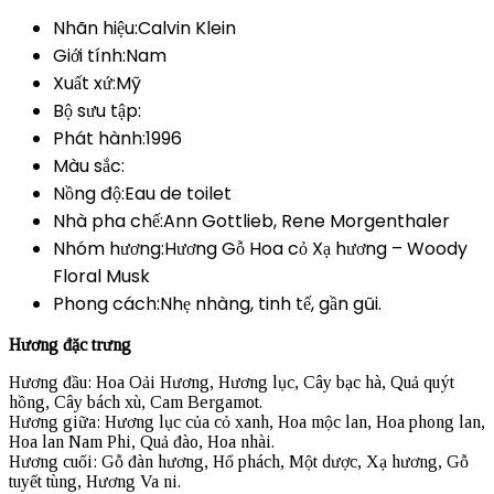
Nhãn hiệu:Calvin Klein
Giới tính:Nam
Xuất xứ:Mỹ
Bộ sưu tập:
Phát hành:1996
Màu sắc:
Nồng độ:Eau de toilet
Nhà pha chế:Ann Gottlieb, Rene Morgenthaler
Nhóm hương:Hương Gỗ Hoa cỏ Xạ hương – Woody
Floral Musk
Phong cách:Nhẹ nhàng, tinh tế, gần gũi.
Hương đặc trưng
Hương đầu: Hoa Oải Hương, Hương lục, Cây bạc hà, Quả quýt
hồng, Cây bách xù, Cam Bergamot.
Hương giữa: Hương lục của cỏ xanh, Hoa mộc lan, Hoa phong lan,
Hoa lan Nam Phi, Quả đào, Hoa nhài.
Hương cuối: Gỗ đàn hương, Hổ phách, Một dược, Xạ hương, Gỗ
tuyết tùng, Hương Va ni.