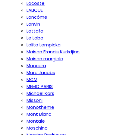
Lacoste
LALIQUE
Lancôme
Lanvin
Lattafa
Le Labo
Lolita Lempicka
Maison Francis Kurkdjian
Maison margiela
Mancera
Marc Jacobs
MCM
MEMO PARIS
Michael Kors
Missoni
Monotheme
Mont Blanc
Montale
Moschino
Narciso Rodriguez