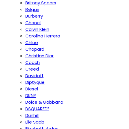
Britney Spears
Bvlgari
Burberry
Chanel
Calvin Klein
Carolina Herrera
Chloe
Chopard
Christian Dior
Coach
Creed
Davidoff
Diptyque
Diesel
DKNY
Dolce & Gabbana
DSQUARED²
Dunhill
Elie Saab
Elizabeth Arden