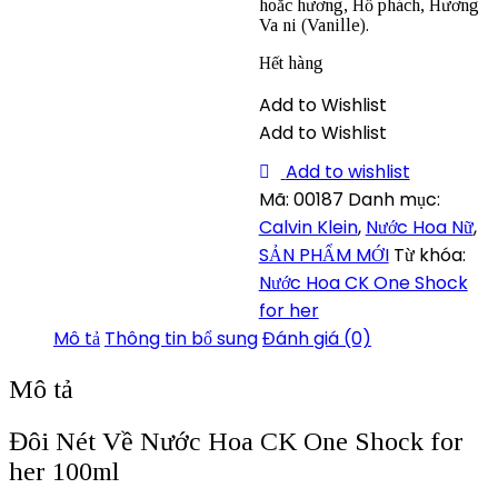
hoắc hương, Hổ phách, Hương
Va ni (Vanille).
Hết hàng
Add to Wishlist
Add to Wishlist
Add to wishlist
Mã:
00187
Danh mục:
Calvin Klein
,
Nước Hoa Nữ
,
SẢN PHẨM MỚI
Từ khóa:
Nước Hoa CK One Shock
for her
Mô tả
Thông tin bổ sung
Đánh giá (0)
Mô tả
Đôi Nét Về Nước Hoa CK One Shock for
her 100ml