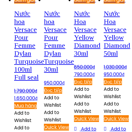
Giảm giá!
Giảm giá!
Giảm giá!
Nước
Nước
Nước
Nước
hoa
hoa
Hoa
Hoa
Versace
Versace
Versace
Versace
Pour
Pour
Yellow
Yellow
Femme
Femme
Diamond
Diamond
Dylan
Dylan
30ml
50ml
Turquoise
Turquoise
850.000
₫
1.030.000
₫
100ml
30ml
790.000
₫
950.000
₫
Full seal
Đọc tiếp
Đọc tiếp
950.000
₫
Add to
Add to
Đọc tiếp
1.790.000
₫
Wishlist
Wishlist
Add to
1.650.000
₫
Add to
Add to
Wishlist
Mua hàng
Wishlist
Wishlist
Add to
Add to
Quick View
Quick View
Wishlist
Wishlist
Quick View
Add to
Add to
Add to