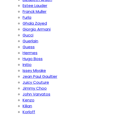
Estee Lauder
Franck Muller
Furla
Ghala Zayed
Giorgio Armani
Gucci
Guerlain
Guess
Hermes
Hugo Boss
Initio
Issey Miyake
Jean Paul Gaultier
Juicy Couture
Jimmy Choo
John Varvatos
Kenzo
Kilian
Korloff