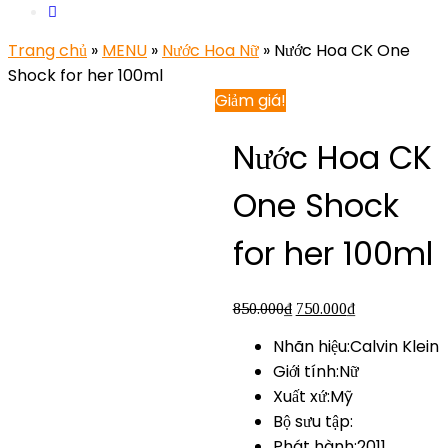
Trang chủ
»
MENU
»
Nước Hoa Nữ
» Nước Hoa CK One
Shock for her 100ml
Giảm giá!
Nước Hoa CK
One Shock
for her 100ml
850.000
₫
750.000
₫
Nhãn hiệu:Calvin Klein
Giới tính:Nữ
Xuất xứ:Mỹ
Bộ sưu tập:
Phát hành:2011