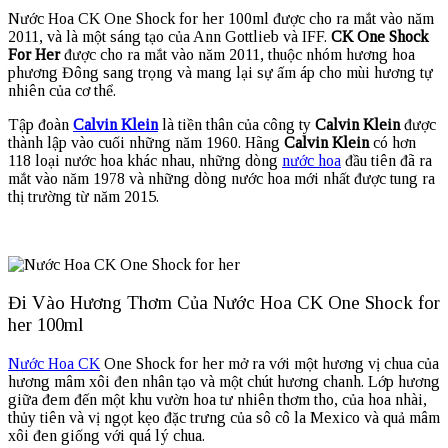
Nước Hoa CK One Shock for her 100ml được cho ra mắt vào năm
2011, và là một sáng tạo của Ann Gottlieb và IFF.
CK One Shock
For Her
được cho ra mắt vào năm 2011, thuộc nhóm hương hoa
phương Đông sang trọng và mang lại sự ấm áp cho mùi hương tự
nhiên của cơ thể.
Tập đoàn
Calvin Klein
là tiền thân của công ty
Calvin Klein
được
thành lập vào cuối những năm 1960. Hãng
Calvin Klein
có hơn
118 loại nước hoa khác nhau, những dòng
nước hoa
đầu tiên đã ra
mắt vào năm 1978 và những dòng nước hoa mới nhất được tung ra
thị trường từ năm 2015.
Đi Vào Hương Thơm Của Nước Hoa CK One Shock for
her 100ml
Nước Hoa CK
One Shock for her mở ra với một hương vị chua của
hương mâm xôi đen nhân tạo và một chút hương chanh. Lớp hương
giữa đem đến một khu vườn hoa tư nhiên thơm tho, của hoa nhài,
thủy tiên và vị ngọt kẹo đặc trưng của sô cô la Mexico và quả mâm
xôi đen giống với quá lý chua.