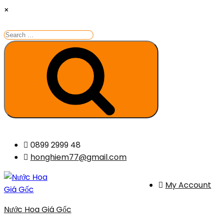
×
Search
for:
Search
Skip
0899 2999 48
to
honghiem77@gmail.com
content
My Account
Nước Hoa Giá Gốc