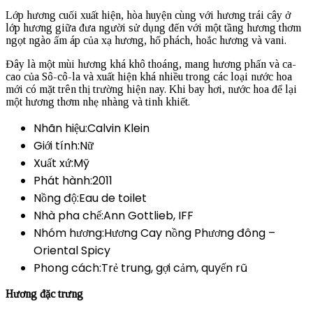
Lớp hương cuối xuất hiện, hòa huyện cùng với hương trái cây ở
lớp hương giữa đưa người sử dụng đến với một tầng hương thơm
ngọt ngào ấm áp của xạ hương, hổ phách, hoắc hương và vani.
Đây là một mùi hương khá khô thoáng, mang hương phấn và ca-
cao của Sô-cô-la và xuất hiện khá nhiều trong các loại nước hoa
mới có mặt trên thị trường hiện nay. Khi bay hơi, nước hoa để lại
một hương thơm nhẹ nhàng và tinh khiết.
Nhãn hiệu:Calvin Klein
Giới tính:Nữ
Xuất xứ:Mỹ
Phát hành:2011
Nồng độ:Eau de toilet
Nhà pha chế:Ann Gottlieb, IFF
Nhóm hương:Hương Cay nồng Phương đông –
Oriental Spicy
Phong cách:Trẻ trung, gợi cảm, quyến rũ
Hương đặc trưng