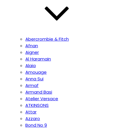
Abercrombie & Fitch
Afnan
Aigner
Al Haramain
Alaia
Amouage
Anna Sui
Armaf
Armand Basi
Atelier Versace
ATKINSONS
Attar
Azzaro
Bond No 9