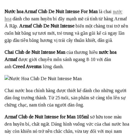
Nước hoa Armaf Club De Nuit Intense For Man
là chai
nước
hoa
dành cho nam huyền bí đầy mạnh mẽ cá tính từ hãng Armaf
Ả Rập.
Armaf Club De Nuit Intense
biến một chàng trai trở nên
cuốn hút bằng sự tươi mới, trẻ trung và gần gũi kể cả ngay lần
gặp đầu tiên bằng hương vị trái cây thuần khiết, dân giã.
Chai Club de Nuit Intense Man
của thương hiêu
nước hoa
Armaf
được giới chuyên môn sánh ngang 8-10 với đàn
anh
Creed Aventus
lừng danh.
Chai nước hoa chính hãng được thiết kế dành cho những người
đàn ông trưởng thành. Từ 25 tuổi, sản phẩm sẽ càng tôn lên sự
chững chạc, nam tính của người đàn ông.
Armaf Club de Nuit Intense for Man 105ml
sở hữu tone màu
đen huyền bí, chất ngất. Dáng hình vuông vức của chai nước hoa
này còn khiến nó trở nên chắc chắn, vừa tay đối với mọi nam