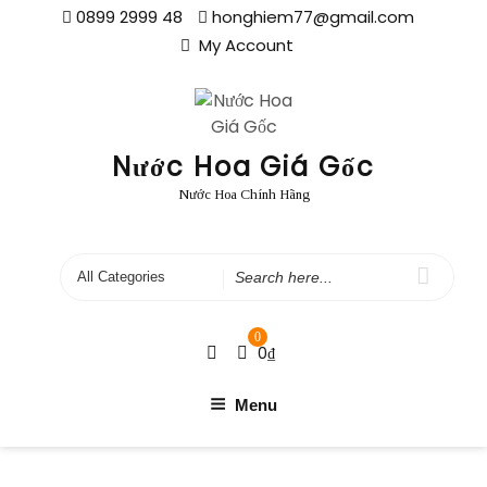
Skip
0899 2999 48
honghiem77@gmail.com
to
My Account
content
Nước Hoa Giá Gốc
Nước Hoa Chính Hãng
Search
for
0
0
₫
Menu