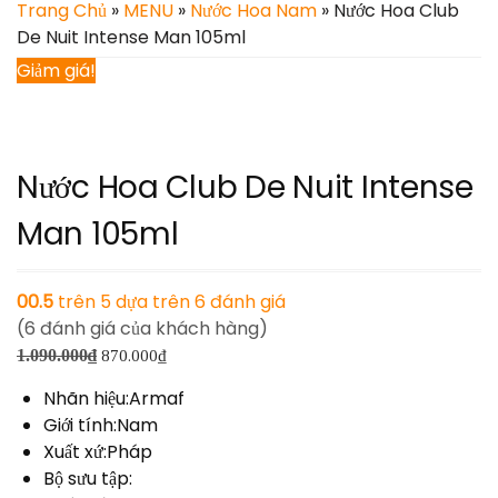
Trang Chủ
»
MENU
»
Nước Hoa Nam
» Nước Hoa Club
De Nuit Intense Man 105ml
Giảm giá!
Nước Hoa Club De Nuit Intense
Man 105ml
5.00
trên 5 dựa trên
6
đánh giá
(
6
đánh giá của khách hàng)
1.090.000
₫
870.000
₫
Nhãn hiệu:Armaf
Giới tính:Nam
Xuất xứ:Pháp
Bộ sưu tập: