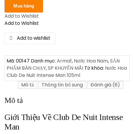
Club
Mua hàng
De
Add to Wishlist
Nuit
Add to Wishlist
Intense
Man
Add to wishlist
105ml
số
lượng
Mã:
00147
Danh mục:
Armaf
,
Nước Hoa Nam
,
SẢN
PHẨM BÁN CHẠY
,
SP KHUYẾN MÃI
Từ khóa:
Nước Hoa
Club De Nuit Intense Man 105ml
Mô tả
Thông tin bổ sung
Đánh giá (6)
Mô tả
Giới Thiệu Về Club De Nuit Intense
Man