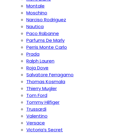
Montale
Moschino
Narciso Rodriguez
Nautica
Paco Rabanne
Parfums De Marly
Perris Monte Carlo
Prada
Ralph Lauren
Roja Dove
Salvatore Ferragamo
Thomas Kosmala
Thierry Mugler
Tom Ford
Tommy Hilfiger
Trussardi
Valentino
Versace
Victoria’s Secret