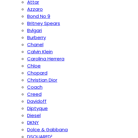
Attar
Azzaro
Bond No 9
Britney Spears
Bvlgari
Burberry
Chanel
Calvin Klein
Carolina Herrera
Chloe
Chopard
Christian Dior
Coach
Creed
Davidoff
Diptyque
Diesel
DKNY
Dolce & Gabbana
DSQUARED²