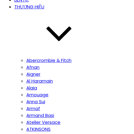
THƯƠNG HIỆU
Abercrombie & Fitch
Afnan
Aigner
Al Haramain
Alaia
Amouage
Anna Sui
Armaf
Armand Basi
Atelier Versace
ATKINSONS