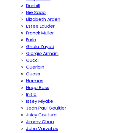
Dunhill
Elie Saab
Elizabeth Arden
Estee Lauder
Franck Muller
Furla
Ghala Zayed
Giorgio Armani
Gucci
Guerlain
Guess
Hermes
Hugo Boss
Initio
Issey Miyake
Jean Paul Gaultier
Juicy Couture
Jimmy Choo
John Varvatos