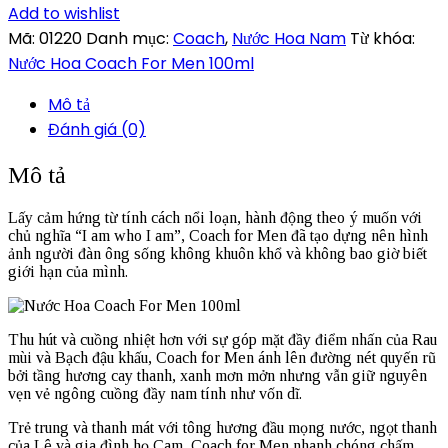
Add to wishlist
Mã:
01220
Danh mục:
Coach
,
Nước Hoa Nam
Từ khóa:
Nước Hoa Coach For Men 100ml
Mô tả
Đánh giá (0)
Mô tả
Lấy cảm hứng từ tính cách nổi loạn, hành động theo ý muốn với
chủ nghĩa “I am who I am”, Coach for Men đã tạo dựng nên hình
ảnh người đàn ông sống không khuôn khổ và không bao giờ biết
giới hạn của mình.
Thu hút và cuồng nhiệt hơn với sự góp mặt đầy điểm nhấn của Rau
mùi và Bạch đậu khấu, Coach for Men ánh lên đường nét quyến rũ
bởi tầng hương cay thanh, xanh mơn mởn nhưng vẫn giữ nguyên
vẹn vẻ ngông cuồng đầy nam tính như vốn dĩ.
Trẻ trung và thanh mát với tông hương đầu mọng nước, ngọt thanh
của Lê và gia đình họ Cam, Coach for Men nhanh chóng chấm