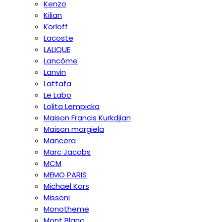
Kenzo
Kilian
Korloff
Lacoste
LALIQUE
Lancôme
Lanvin
Lattafa
Le Labo
Lolita Lempicka
Maison Francis Kurkdjian
Maison margiela
Mancera
Marc Jacobs
MCM
MEMO PARIS
Michael Kors
Missoni
Monotheme
Mont Blanc