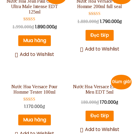
Nước Hoa Jean Paul Gaultier
Nước Hoa Versace Pour
Ultra Male Intense EDT
Homme 200ml full seal
125ml
Được xếp
1.790.000
₫
1.880.000
₫
hạng
Được xếp
1.890.000
₫
1.990.000
₫
5.00
hạng
5 sao
5.00
Đọc tiếp
5 sao
Mua hàng
Add to Wishlist
Add to Wishlist
Giảm giá!
Nước Hoa Versace Pour
Nước Hoa Versace Eros for
Homme Tester 100ml
Men EDT 5ml
170.000
₫
180.000
₫
Được xếp
1.170.000
₫
hạng
5.00
Đọc tiếp
5 sao
Mua hàng
Add to Wishlist
Add to Wishlist