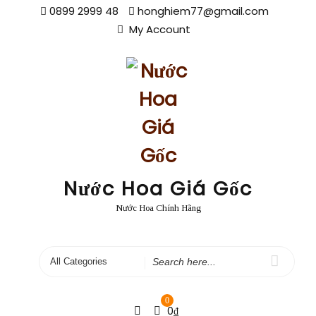
Skip
0899 2999 48
honghiem77@gmail.com
to
My Account
content
Nước Hoa Giá Gốc
Nước Hoa Chính Hãng
Search
for
0
0
₫