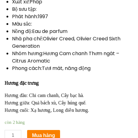
Xuất xứ:Pháp
Bộ sưu tập:
Phát hành:1997
Màu sắc:
Nồng độ:Eau de parfum
Nhà pha chế:Olivier Creed, Olivier Creed Sixth
Generation
Nhóm hương:Hương Cam chanh Thơm ngát –
Citrus Aromatic
Phong cách:Tươi mát, năng động
Hương đặc trưng
Hương đầu: Chi cam chanh, Cây bạc hà.
Hương giữa: Quả bách xù, Cây húng quế.
Hương cuối: Xạ hương, Long diên hương.
còn 2 hàng
Nước
Mua hàng