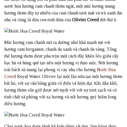
nước hoa hương cam chanh thơm ngát, một mùi hương mang
hương thơm đầy tự nhiên của cam chanh tươi mát và trà xanh dịu
nhẹ và cũng là đứa con tinh thần của
Olivier Creed
đời thứ 6.
Mùi hương cam chanh mở ra dường như khá mạnh mẽ với
hương cam bergamot, chanh da xanh và chanh da vàng. Tổng
thể hương thơm được pha trộn một cách đầy khéo léo giữa cây
bạc hà và húng quế tạo nên một hương vị thảo mộc. Nốt hương
trái bách xù mang lại phong vị cay nhẹ cho hương
Nước Hoa
Creed
Royal Water. Olivier lại một lần nữa tạo một hương thơm
bất hũ, với sự cân bằng giữa cổ điển và hiện đại. Khi dần khô,
hương thơm vẫn giữ được nét tuyệt vời với sự tươi sạch và có
tính chất xà phòng với xạ hương và nốt hương quý hiếm long
diên hương.
Chai nước hoa được thiết kế kiểu dáng rất đẹp, làm bằng thủy