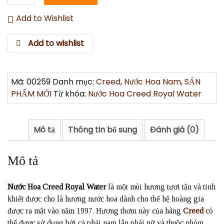
Hoa
Creed
Add to Wishlist
Royal
Water
Add to wishlist
100ml
số
lượng
Mã:
00259
Danh mục:
Creed
,
Nước Hoa Nam
,
SẢN
PHẨM MỚI
Từ khóa:
Nước Hoa Creed Royal Water
Mô tả
Thông tin bổ sung
Đánh giá (0)
Mô tả
Nước Hoa Creed Royal Water
là một mùi hương tươi tắn và tinh
khiết được cho là hương nước hoa dành cho thế hệ hoàng gia
được ra mắt vào năm 1997. Hương thơm này của hãng
Creed
có
thể được sử dụng bởi cả phải nam lẫn phái nữ và thuộc nhóm