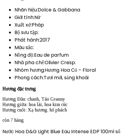
Nhãn hiệu:Dolce & Gabbana
Giới tính:Nữ
Xuất xứ:Pháp
Bộ sưu tập:
Phát hành:2017
Màu sắc:
Nồng độ:Eau de parfum
Nhà pha chế:Olivier Cresp.
Nhóm hương:Hương Hoa Cỏ – Floral
Phong cách:Tươi mới, sảng khoái
Hương đặc trưng
Hương Đầu: chanh, Táo Granny
Hương giữa: hoa lài, hoa kim cúc
Hương cuối: Xạ hương. hổ phách
còn 7 hàng
Nước Hoa D&G Light Blue Eau Intense EDP 100ml số