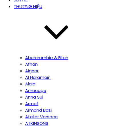
THƯƠNG HIỆU
Abercrombie & Fitch
Afnan
Aigner
Al Haramain
Alaia
Amouage
Anna Sui
Armaf
Armand Basi
Atelier Versace
ATKINSONS