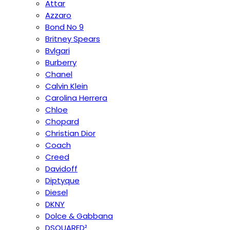
Attar
Azzaro
Bond No 9
Britney Spears
Bvlgari
Burberry
Chanel
Calvin Klein
Carolina Herrera
Chloe
Chopard
Christian Dior
Coach
Creed
Davidoff
Diptyque
Diesel
DKNY
Dolce & Gabbana
DSQUARED²