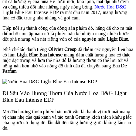
tất cả hương vị của mùa Hè: tươi mới, khô lạnh, mát dịu như đêm
và cũng thiêu đốt như những ngày nóng bỏng.
Nước Hoa D&G
Light Blue Eau Intense EDP ra mắt đầu năm 2017, mang hương
hoa cỏ đặc trưng nhẹ nhàng và gợi cảm.
Tiếp nối sự thành công của dòng sản phẩm đó, hãng đã cho ra mắt
thêm bộ sưu tập nam nữ là phiên bản kế nhiệm mang nhiều bước
đột phá nhưng vẫn nét riêng vốn có của nguyên mẫu
Light Blue.
Nhà chế tác danh tiếng
Olivier Cresp
đã thêm các nguyên liệu hoa
cỏ làm
Light Blue Eau Intense
mang đậm chất hương hoa cỏ thảo
mộc đặc trưng và hơn thế nữa đó là hương thơm có thể lưu tốt và
nồng nàn hơn nhờ vào nồng độ tinh dầu đã chuyển sang
Eau De
Parfum
.
Đi Sâu Vào Hương Thơm Của Nước Hoa D&G Light
Blue Eau Intense EDP
Mở đầu hương thơm phiên bản mới vẫn là thanh vị tươi mát mang
vị chua nhẹ của quả xanh và táo xanh Granny kích thích khứu giác
của người sử dụng để dẫn dắt đến tầng hương giữa không lâu sau
đó.