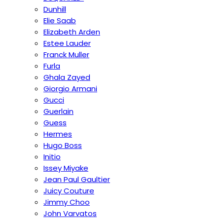
Dunhill
Elie Saab
Elizabeth Arden
Estee Lauder
Franck Muller
Furla
Ghala Zayed
Giorgio Armani
Gucci
Guerlain
Guess
Hermes
Hugo Boss
Initio
Issey Miyake
Jean Paul Gaultier
Juicy Couture
Jimmy Choo
John Varvatos