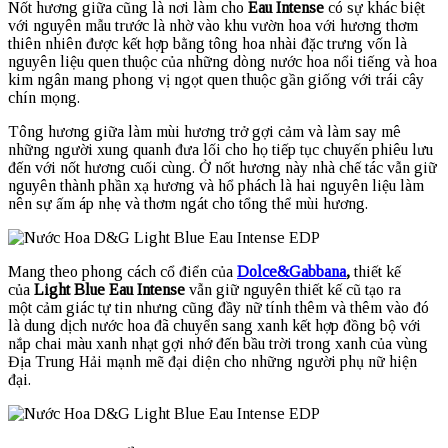
Nốt hương giữa cũng là nơi làm cho
Eau Intense
có sự khác biệt
với nguyên mẫu trước là nhờ vào khu vườn hoa với hương thơm
thiên nhiên được kết hợp bằng tông hoa nhài đặc trưng vốn là
nguyên liệu quen thuộc của những dòng nước hoa nổi tiếng và hoa
kim ngân mang phong vị ngọt quen thuộc gần giống với trái cây
chín mọng.
Tông hương giữa làm mùi hương trở gợi cảm và làm say mê
những người xung quanh đưa lối cho họ tiếp tục chuyến phiêu lưu
đến với nốt hương cuối cùng. Ở nốt hương này nhà chế tác vẫn giữ
nguyên thành phần xạ hương và hổ phách là hai nguyên liệu làm
nên sự ấm áp nhẹ và thơm ngát cho tổng thể mùi hương.
Mang theo phong cách cổ điển của
Dolce&Gabbana
,
thiết kế
của
Light Blue Eau Intense
vẫn giữ nguyên thiết kế cũ tạo ra
một cảm giác tự tin nhưng cũng đầy nữ tính thêm và thêm vào đó
là dung dịch nước hoa đã chuyển sang xanh kết hợp đồng bộ với
nắp chai màu xanh nhạt gợi nhớ đến bầu trời trong xanh của vùng
Địa Trung Hải mạnh mẽ đại diện cho những người phụ nữ hiện
đại.