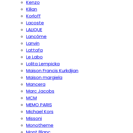
Kenzo
Kilian
Korloff
Lacoste
LALIQUE
Lancôme
Lanvin
Lattafa
Le Labo
Lolita Lempicka
Maison Francis Kurkdjian
Maison margiela
Mancera
Marc Jacobs
MCM
MEMO PARIS
Michael Kors
Missoni
Monotheme
Mont Blanc