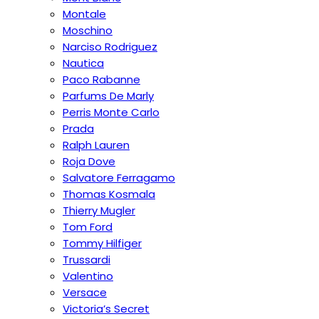
Montale
Moschino
Narciso Rodriguez
Nautica
Paco Rabanne
Parfums De Marly
Perris Monte Carlo
Prada
Ralph Lauren
Roja Dove
Salvatore Ferragamo
Thomas Kosmala
Thierry Mugler
Tom Ford
Tommy Hilfiger
Trussardi
Valentino
Versace
Victoria’s Secret