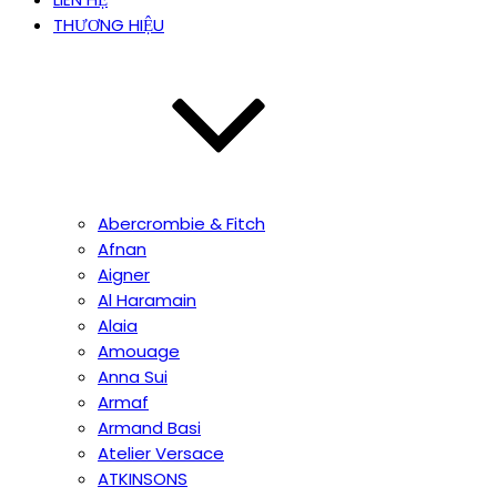
THƯƠNG HIỆU
Abercrombie & Fitch
Afnan
Aigner
Al Haramain
Alaia
Amouage
Anna Sui
Armaf
Armand Basi
Atelier Versace
ATKINSONS