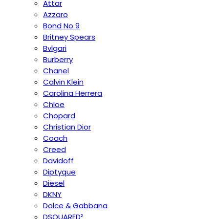
Attar
Azzaro
Bond No 9
Britney Spears
Bvlgari
Burberry
Chanel
Calvin Klein
Carolina Herrera
Chloe
Chopard
Christian Dior
Coach
Creed
Davidoff
Diptyque
Diesel
DKNY
Dolce & Gabbana
DSQUARED²