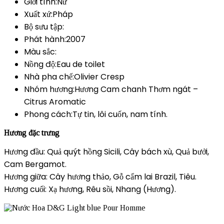
Giới tính:Nữ
Xuất xứ:Pháp
Bộ sưu tập:
Phát hành:2007
Màu sắc:
Nồng độ:Eau de toilet
Nhà pha chế:Olivier Cresp
Nhóm hương:Hương Cam chanh Thơm ngát –
Citrus Aromatic
Phong cách:Tự tin, lôi cuốn, nam tính.
Hương đặc trưng
Hương đầu: Quả quýt hồng Sicili, Cây bách xù, Quả bưởi,
Cam Bergamot.
Hương giữa: Cây hương thảo, Gỗ cẩm lai Brazil, Tiêu.
Hương cuối: Xạ hương, Rêu sồi, Nhang (Hương).