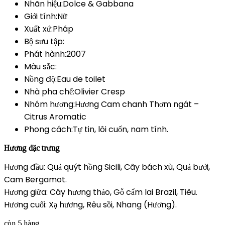
Nhãn hiệu:Dolce & Gabbana
Giới tính:Nữ
Xuất xứ:Pháp
Bộ sưu tập:
Phát hành:2007
Màu sắc:
Nồng độ:Eau de toilet
Nhà pha chế:Olivier Cresp
Nhóm hương:Hương Cam chanh Thơm ngát –
Citrus Aromatic
Phong cách:Tự tin, lôi cuốn, nam tính.
Hương đặc trưng
Hương đầu: Quả quýt hồng Sicili, Cây bách xù, Quả bưởi,
Cam Bergamot.
Hương giữa: Cây hương thảo, Gỗ cẩm lai Brazil, Tiêu.
Hương cuối: Xạ hương, Rêu sồi, Nhang (Hương).
còn 5 hàng