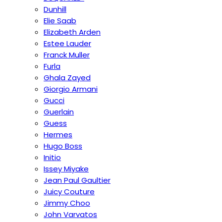
Dunhill
Elie Saab
Elizabeth Arden
Estee Lauder
Franck Muller
Furla
Ghala Zayed
Giorgio Armani
Gucci
Guerlain
Guess
Hermes
Hugo Boss
Initio
Issey Miyake
Jean Paul Gaultier
Juicy Couture
Jimmy Choo
John Varvatos