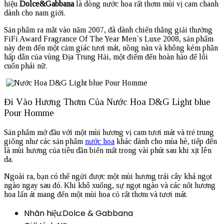
hiệu
Dolce&Gabbana
là dòng nước hoa rất thơm mùi vị cam chanh
dành cho nam giới.
Sản phẩm ra mắt vào năm 2007, đã dành chiến thắng giải thưởng
FiFi Award Fragrance Of The Year Men`s Luxe 2008, sản phẩm
này đem đến một cảm giác tươi mát, nồng nàn và không kém phần
hấp dẫn của vùng Địa Trung Hải, một điểm đến hoàn hảo để lôi
cuốn phái nữ.
Đi Vào Hương Thơm Của Nước Hoa D&G Light blue
Pour Homme
Sản phẩm mở đầu với một mùi hương vị cam tươi mát và trẻ trung
giống như các sản phẩm
nước hoa
khác dành cho mùa hè, tiếp đến
là mùi hương của tiêu dần biến mất trong vài phút sau khi xịt lên
da.
Ngoài ra, bạn có thể ngửi được một mùi hương trái cây khá ngọt
ngào ngay sau đó. Khi khô xuống, sự ngọt ngào và các nốt hương
hoa lấn át mang đến một mùi hoa cỏ rất thơm và tươi mát.
Nhãn hiệu:Dolce & Gabbana