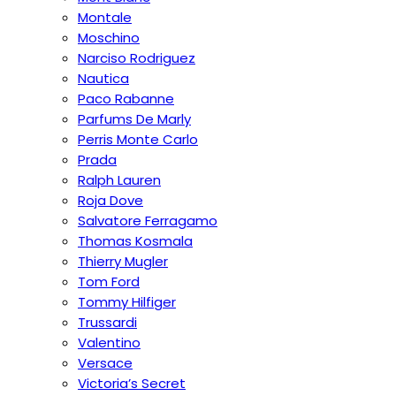
Montale
Moschino
Narciso Rodriguez
Nautica
Paco Rabanne
Parfums De Marly
Perris Monte Carlo
Prada
Ralph Lauren
Roja Dove
Salvatore Ferragamo
Thomas Kosmala
Thierry Mugler
Tom Ford
Tommy Hilfiger
Trussardi
Valentino
Versace
Victoria’s Secret