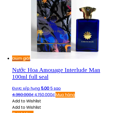
Giảm giá!
Nước Hoa Amouage Interlude Man
100ml full seal
Được xếp hạng
5.00
5 sao
4.360.000
₫
4.150.000
₫
Mua hàng
Add to Wishlist
Add to Wishlist