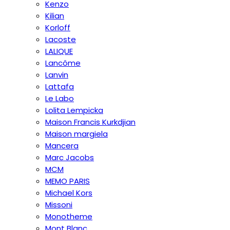
Kenzo
Kilian
Korloff
Lacoste
LALIQUE
Lancôme
Lanvin
Lattafa
Le Labo
Lolita Lempicka
Maison Francis Kurkdjian
Maison margiela
Mancera
Marc Jacobs
MCM
MEMO PARIS
Michael Kors
Missoni
Monotheme
Mont Blanc