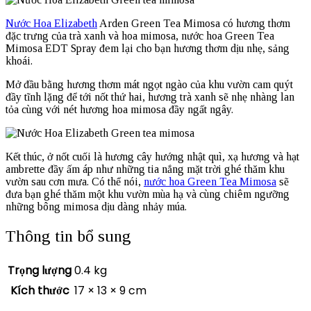
Nước Hoa Elizabeth
Arden Green Tea Mimosa có hương thơm
đặc trưng của trà xanh và hoa mimosa, nước hoa Green Tea
Mimosa EDT Spray đem lại cho bạn hương thơm dịu nhẹ, sảng
khoái.
Mở đầu bằng hương thơm mát ngọt ngào của khu vườn cam quýt
đầy tĩnh lặng để tới nốt thứ hai, hương trà xanh sẽ nhẹ nhàng lan
tỏa cùng với nét hương hoa mimosa đầy ngất ngây.
Kết thúc, ở nốt cuối là hương cây hướng nhật quì, xạ hương và hạt
ambrette đầy ấm áp như những tia nắng mặt trời ghé thăm khu
vườn sau cơn mưa. Có thể nói,
nước hoa Green Tea Mimosa
sẽ
đưa bạn ghé thăm một khu vườn mùa hạ và cùng chiêm ngưỡng
những bông mimosa dịu dàng nhảy múa.
Thông tin bổ sung
Trọng lượng
0.4 kg
Kích thước
17 × 13 × 9 cm