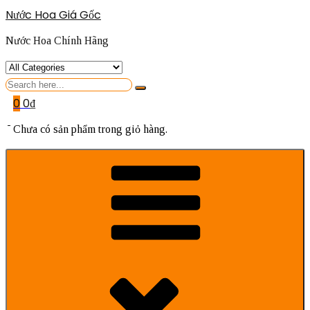
Nước Hoa Giá Gốc
Nước Hoa Chính Hãng
Search
for
0
0
₫
Chưa có sản phẩm trong giỏ hàng.