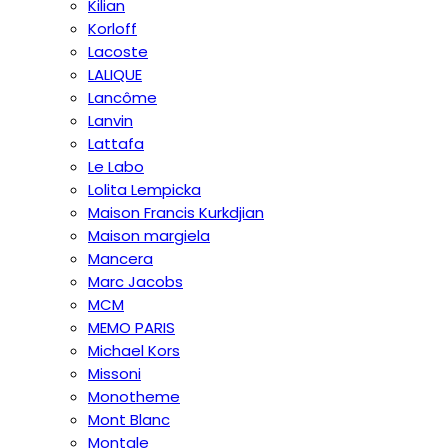
Kilian
Korloff
Lacoste
LALIQUE
Lancôme
Lanvin
Lattafa
Le Labo
Lolita Lempicka
Maison Francis Kurkdjian
Maison margiela
Mancera
Marc Jacobs
MCM
MEMO PARIS
Michael Kors
Missoni
Monotheme
Mont Blanc
Montale