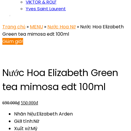
VIKTOR & ROLF
Yves Saint Laurent
Trang chủ
»
MENU
»
Nước Hoa Nữ
» Nước Hoa Elizabeth
Green tea mimosa edt 100ml
Giảm giá!
Nước Hoa Elizabeth Green
tea mimosa edt 100ml
690.000
₫
550.000
₫
Nhãn hiệu:Elizabeth Arden
Giới tính:Nữ
Xuất xứ:Mỹ