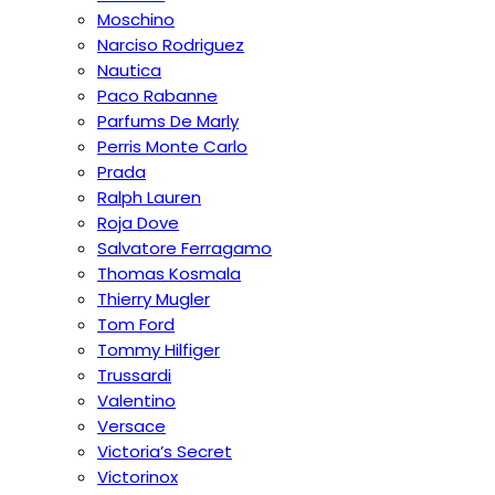
Moschino
Narciso Rodriguez
Nautica
Paco Rabanne
Parfums De Marly
Perris Monte Carlo
Prada
Ralph Lauren
Roja Dove
Salvatore Ferragamo
Thomas Kosmala
Thierry Mugler
Tom Ford
Tommy Hilfiger
Trussardi
Valentino
Versace
Victoria’s Secret
Victorinox