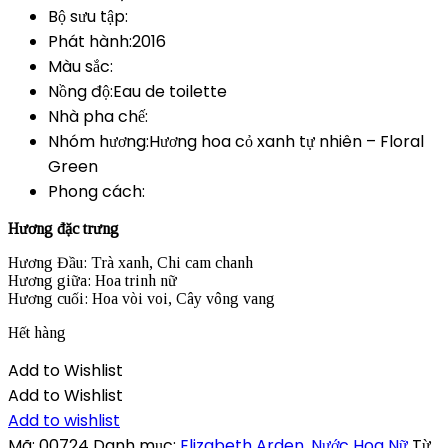
Bộ sưu tập:
Phát hành:2016
Màu sắc:
Nồng độ:Eau de toilette
Nhà pha chế:
Nhóm hương:Hương hoa cỏ xanh tự nhiên – Floral
Green
Phong cách:
Hương đặc trưng
Hương Đầu: Trà xanh, Chi cam chanh
Hương giữa: Hoa trinh nữ
Hương cuối: Hoa vòi voi, Cây vông vang
Hết hàng
Add to Wishlist
Add to Wishlist
Add to wishlist
Mã:
00724
Danh mục:
Elizabeth Arden
,
Nước Hoa Nữ
Từ