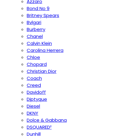
Azzaro
Bond No 9
Britney Spears
Bvlgari
Burberry
Chanel
Calvin Klein
Carolina Herrera
Chloe
Chopard
Christian Dior
Coach
Creed
Davidoff
Diptyque
Diesel
DKNY
Dolce & Gabbana
DSQUARED²
Dunhill