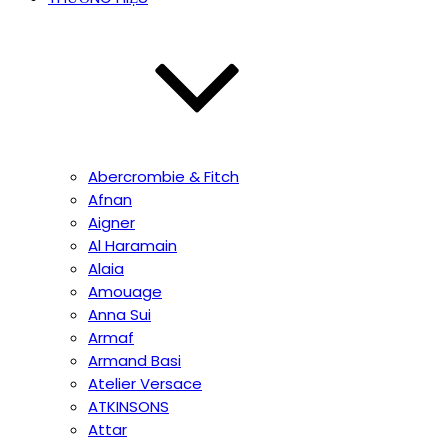
Abercrombie & Fitch
Afnan
Aigner
Al Haramain
Alaia
Amouage
Anna Sui
Armaf
Armand Basi
Atelier Versace
ATKINSONS
Attar