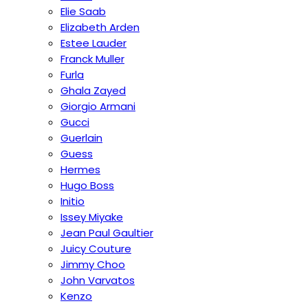
Elie Saab
Elizabeth Arden
Estee Lauder
Franck Muller
Furla
Ghala Zayed
Giorgio Armani
Gucci
Guerlain
Guess
Hermes
Hugo Boss
Initio
Issey Miyake
Jean Paul Gaultier
Juicy Couture
Jimmy Choo
John Varvatos
Kenzo