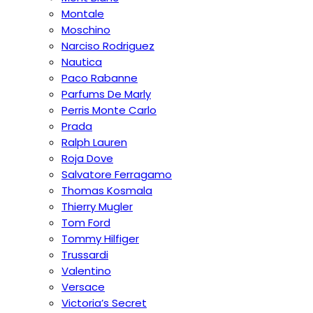
Montale
Moschino
Narciso Rodriguez
Nautica
Paco Rabanne
Parfums De Marly
Perris Monte Carlo
Prada
Ralph Lauren
Roja Dove
Salvatore Ferragamo
Thomas Kosmala
Thierry Mugler
Tom Ford
Tommy Hilfiger
Trussardi
Valentino
Versace
Victoria’s Secret