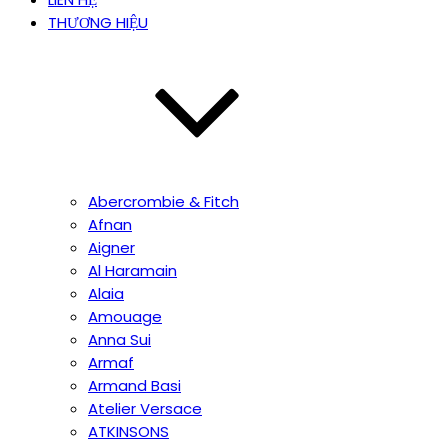
THƯƠNG HIỆU
Abercrombie & Fitch
Afnan
Aigner
Al Haramain
Alaia
Amouage
Anna Sui
Armaf
Armand Basi
Atelier Versace
ATKINSONS