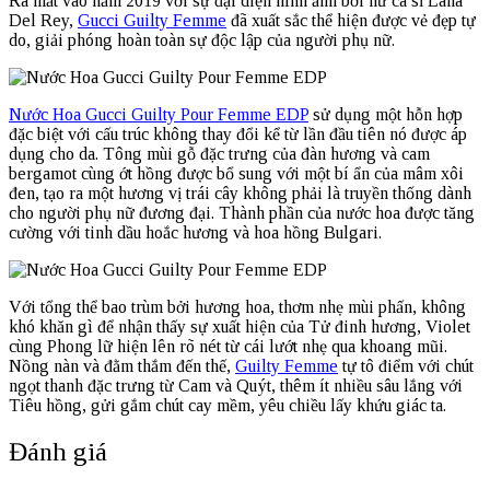
Ra mắt vào năm 2019 với sự đại diện hình ảnh bởi nữ ca sĩ Lana
Del Rey,
Gucci Guilty Femme
đã xuất sắc thể hiện được vẻ đẹp tự
do, giải phóng hoàn toàn sự độc lập của người phụ nữ.
Nước Hoa Gucci Guilty Pour Femme EDP
sử dụng một hỗn hợp
đặc biệt với cấu trúc không thay đổi kể từ lần đầu tiên nó được áp
dụng cho da. Tông mùi gỗ đặc trưng của đàn hương và cam
bergamot cùng ớt hồng được bổ sung với một bí ẩn của mâm xôi
đen, tạo ra một hương vị trái cây không phải là truyền thống dành
cho người phụ nữ đương đại. Thành phần của nước hoa được tăng
cường với tinh dầu hoắc hương và hoa hồng Bulgari.
Với tổng thể bao trùm bởi hương hoa, thơm nhẹ mùi phấn, không
khó khăn gì để nhận thấy sự xuất hiện của Tử đinh hương, Violet
cùng Phong lữ hiện lên rõ nét từ cái lướt nhẹ qua khoang mũi.
Nồng nàn và đằm thắm đến thế,
Guilty Femme
tự tô điểm với chút
ngọt thanh đặc trưng từ Cam và Quýt, thêm ít nhiều sâu lắng với
Tiêu hồng, gửi gắm chút cay mềm, yêu chiều lấy khứu giác ta.
Đánh giá