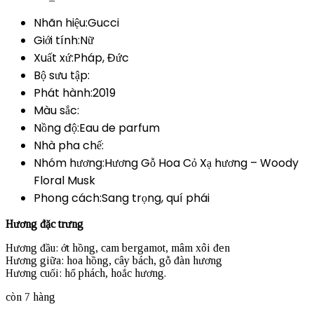
Nhãn hiệu:Gucci
Giới tính:Nữ
Xuất xứ:Pháp, Đức
Bộ sưu tập:
Phát hành:2019
Màu sắc:
Nồng độ:Eau de parfum
Nhà pha chế:
Nhóm hương:Hương Gỗ Hoa Cỏ Xạ hương – Woody
Floral Musk
Phong cách:Sang trọng, quí phái
Hương đặc trưng
Hương đầu: ớt hồng, cam bergamot, mâm xôi đen
Hương giữa: hoa hồng, cây bách, gỗ đàn hương
Hương cuối: hổ phách, hoắc hương.
còn 7 hàng