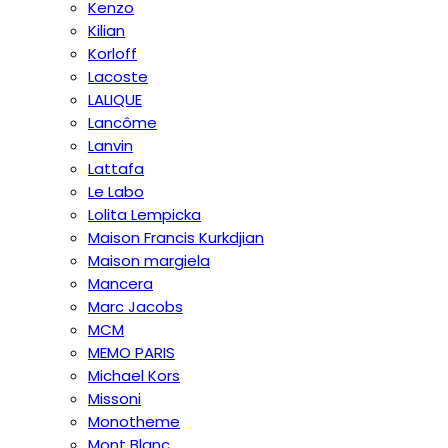
Kenzo
Kilian
Korloff
Lacoste
LALIQUE
Lancôme
Lanvin
Lattafa
Le Labo
Lolita Lempicka
Maison Francis Kurkdjian
Maison margiela
Mancera
Marc Jacobs
MCM
MEMO PARIS
Michael Kors
Missoni
Monotheme
Mont Blanc