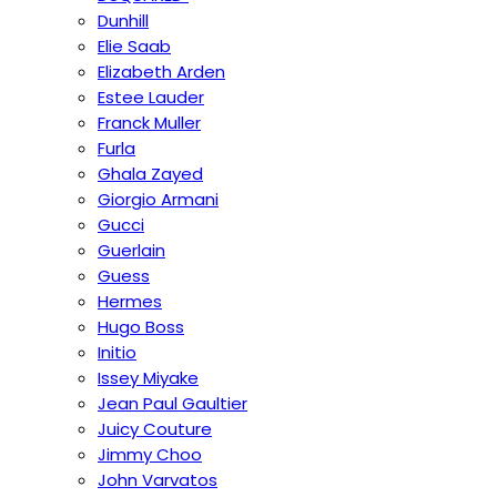
Dunhill
Elie Saab
Elizabeth Arden
Estee Lauder
Franck Muller
Furla
Ghala Zayed
Giorgio Armani
Gucci
Guerlain
Guess
Hermes
Hugo Boss
Initio
Issey Miyake
Jean Paul Gaultier
Juicy Couture
Jimmy Choo
John Varvatos