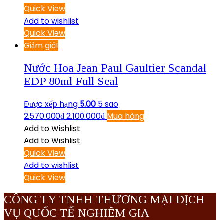
Quick View
Add to wishlist
Quick View
Giảm giá!
Nước Hoa Jean Paul Gaultier Scandal
EDP 80ml Full Seal
Được xếp hạng
5.00
5 sao
2.570.000
₫
2.100.000
₫
Mua hàng
Add to Wishlist
Add to Wishlist
Quick View
Add to wishlist
Quick View
CÔNG TY TNHH THƯƠNG MẠI DỊCH
VỤ QUỐC TẾ NGHIÊM GIA