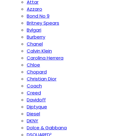
Attar
Azzaro
Bond No 9
Britney Spears
Bvlgari
Burberry
Chanel
Calvin Klein
Carolina Herrera
Chloe
Chopard
Christian Dior
Coach
Creed
Davidoff
Diptyque
Diesel
DKNY
Dolce & Gabbana
DSQUARED²