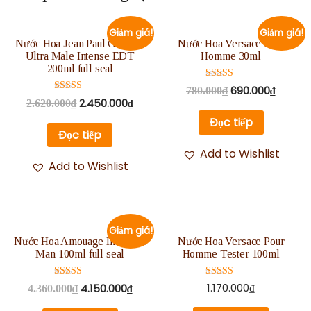
Giảm giá!
Giảm giá!
Nước Hoa Jean Paul Gaultier
Nước Hoa Versace Pour
Ultra Male Intense EDT
Homme 30ml
200ml full seal
Được xếp
690.000
₫
780.000
₫
hạng
Được xếp
2.450.000
₫
2.620.000
₫
5.00
hạng
5 sao
5.00
Đọc tiếp
5 sao
Đọc tiếp
Add to Wishlist
Add to Wishlist
Giảm giá!
Nước Hoa Amouage Interlude
Nước Hoa Versace Pour
Man 100ml full seal
Homme Tester 100ml
Được xếp
Được xếp
1.170.000
₫
4.150.000
₫
4.360.000
₫
hạng
hạng
5.00
5.00