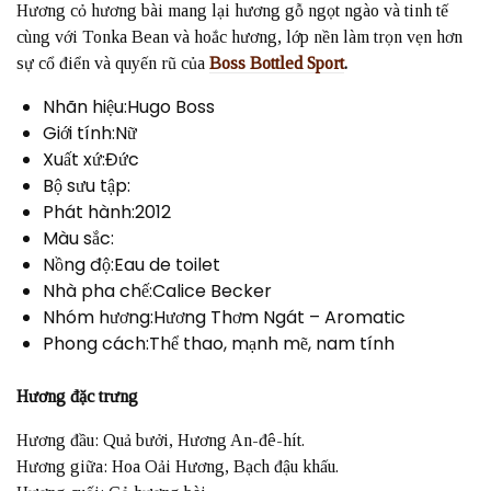
Hương cỏ hương bài mang lại hương gỗ ngọt ngào và tinh tế
cùng với Tonka Bean và hoắc hương, lớp nền làm trọn vẹn hơn
sự cổ điển và quyến rũ của
Boss Bottled Sport
.
Nhãn hiệu:Hugo Boss
Giới tính:Nữ
Xuất xứ:Đức
Bộ sưu tập:
Phát hành:2012
Màu sắc:
Nồng độ:Eau de toilet
Nhà pha chế:Calice Becker
Nhóm hương:Hương Thơm Ngát – Aromatic
Phong cách:Thể thao, mạnh mẽ, nam tính
Hương đặc trưng
Hương đầu: Quả bưởi, Hương An-đê-hít.
Hương giữa: Hoa Oải Hương, Bạch đậu khấu.