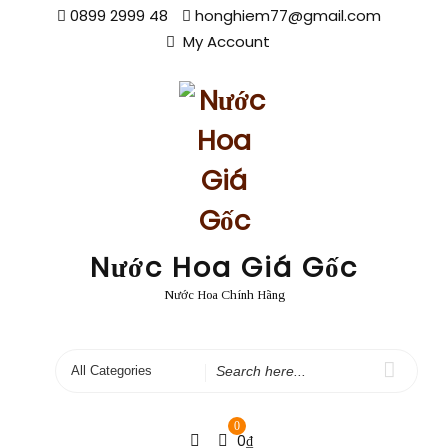
Skip
0899 2999 48
honghiem77@gmail.com
to
My Account
content
Nước Hoa Giá Gốc
Nước Hoa Chính Hãng
Search
for
0
0
₫