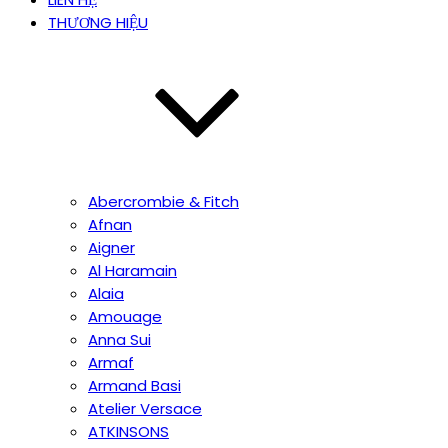
THƯƠNG HIỆU
Abercrombie & Fitch
Afnan
Aigner
Al Haramain
Alaia
Amouage
Anna Sui
Armaf
Armand Basi
Atelier Versace
ATKINSONS