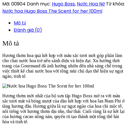
Mã:
00904
Danh mục:
Hugo Boss
,
Nước Hoa Nữ
Từ khóa:
Nước hoa Hugo Boss The Scent for her 100ml
Mô tả
Đánh giá (0)
Mô tả
Hương thơm hoa quả kết hợp với màu sắc tươi mới góp phần làm
cho chai nước hoa trở nên sành điệu và hiện đại. Xu hướng thời
trang của Gourmand đã ảnh hưởng nhiều đến nhà sáng chế trong
việc thiết kế chai nước hoa với tông mùi chủ đạo thể hiện sự ngọt
ngào, tinh tế.
Hương thơm mới nhất của bộ sưu tập Hugo Boss mở ra với màu
sắc tươi mát và bóng mượt của đào kết hợp với hoa lan Nam Phi ở
tầng hương đầu. Hương giữa là sự ngọt ngào của hoa chi mộc tê,
nổi tiếng với hương thơm dịu nhẹ, thư thái. Cuối cùng là sự kết lại
của hương cacao nồng nàn, quyến rũ tạo thành một tổng thể hài
hòa và tinh tế.