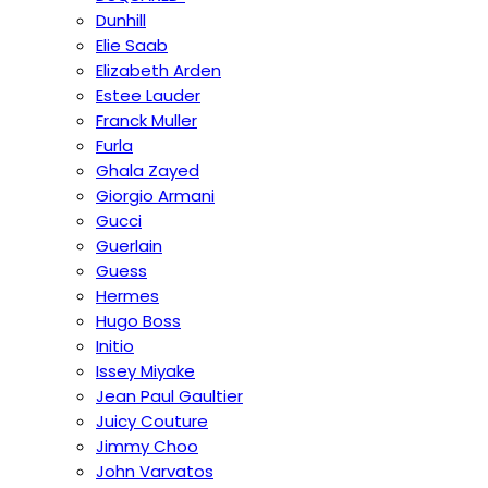
Dunhill
Elie Saab
Elizabeth Arden
Estee Lauder
Franck Muller
Furla
Ghala Zayed
Giorgio Armani
Gucci
Guerlain
Guess
Hermes
Hugo Boss
Initio
Issey Miyake
Jean Paul Gaultier
Juicy Couture
Jimmy Choo
John Varvatos