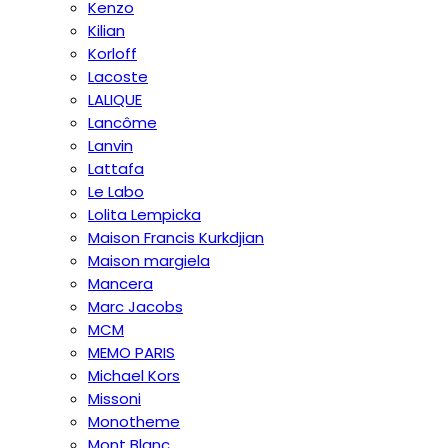
Kenzo
Kilian
Korloff
Lacoste
LALIQUE
Lancôme
Lanvin
Lattafa
Le Labo
Lolita Lempicka
Maison Francis Kurkdjian
Maison margiela
Mancera
Marc Jacobs
MCM
MEMO PARIS
Michael Kors
Missoni
Monotheme
Mont Blanc