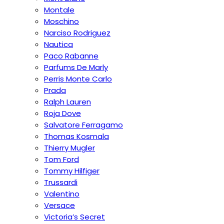
Montale
Moschino
Narciso Rodriguez
Nautica
Paco Rabanne
Parfums De Marly
Perris Monte Carlo
Prada
Ralph Lauren
Roja Dove
Salvatore Ferragamo
Thomas Kosmala
Thierry Mugler
Tom Ford
Tommy Hilfiger
Trussardi
Valentino
Versace
Victoria’s Secret