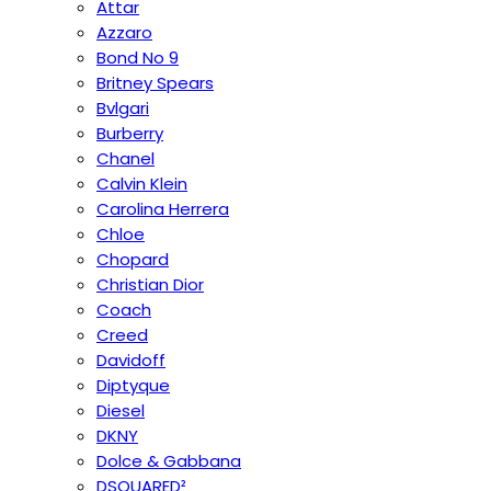
Attar
Azzaro
Bond No 9
Britney Spears
Bvlgari
Burberry
Chanel
Calvin Klein
Carolina Herrera
Chloe
Chopard
Christian Dior
Coach
Creed
Davidoff
Diptyque
Diesel
DKNY
Dolce & Gabbana
DSQUARED²