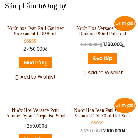
Sản phẩm tương tự
Giảm giá!
Nước hoa Jean Paul Gaultier
Nước Hoa Versace Yellow
So Scandal EDP 80ml
Diamond 90ml Full seal
1.180.000
₫
1.270.000
₫
Được xếp
2.450.000
₫
hạng
5.00
Đọc tiếp
5 sao
Mua hàng
Add to Wishlist
Add to Wishlist
Giảm giá!
Nước Hoa Versace Pour
Nước Hoa Jean Paul Gaultier
Femme Dylan Turquoise 50ml
Scandal EDP 80ml Full Seal
1.250.000
₫
Được xếp
2.100.000
₫
2.570.000
₫
hạng
5.00