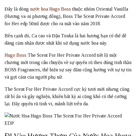
Đây là dòng
nước hoa Hugo Boss
thuộc nhóm Oriental Vanilla
(Hương va-ni phương đông), Boss The Scent Private Accord
for Her edp 50ml được cho ra mắt vào năm 2018.
Bên cạnh đó, Ca cao và Đậu Tonka là hai hương bạn có thể dễ
dàng cảm nhận được nhất khi sử dụng nước hoa này.
Hugo Boss
The Scent For Her Private Accord tiết lộ một
chương mới trong câu chuyện về sự quyến rũ theo đúng tinh thần
BOSS Fragrances, thể hiện sự say đắm cộng hưởng với sự tự tin
và gợi cảm của người phụ nữ.
The Scent For Her Private Accord cực kỳ tươi mới nhưng cũng
rất bí ẩn và gây nghiện, khiến bất kỳ ai cũng khó có thể cưỡng
lại. Đầy quyến rũ tinh vi, mãnh liệt trên da.
ĐI Vào Hương Thơm Của Nước Hoa Hugo