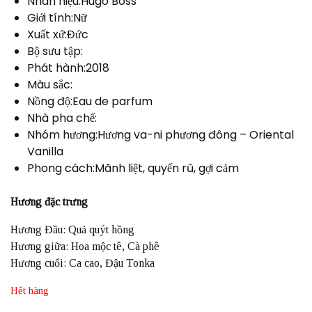
Nhãn hiệu:Hugo Boss
Giới tính:Nữ
Xuất xứ:Đức
Bộ sưu tập:
Phát hành:2018
Màu sắc:
Nồng độ:Eau de parfum
Nhà pha chế:
Nhóm hương:Hương va-ni phương đông – Oriental
Vanilla
Phong cách:Mãnh liệt, quyến rũ, gợi cảm
Hương đặc trưng
Hương Đầu: Quả quýt hồng
Hương giữa: Hoa mộc tê, Cà phê
Hương cuối: Ca cao, Đậu Tonka
Hết hàng