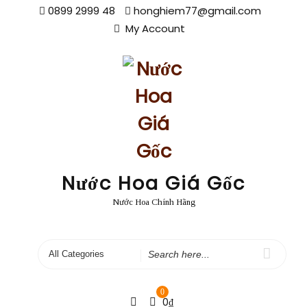
Skip
0899 2999 48
honghiem77@gmail.com
to
My Account
content
Nước Hoa Giá Gốc
Nước Hoa Chính Hãng
Search
for
0
0
₫