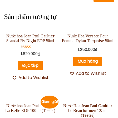
Sản phẩm tương tự
Nước hoa Jean Paul Gaultier
Nước Hoa Versace Pour
Scandal By Night EDP 50ml
Femme Dylan Turquoise 50ml
1.250.000
₫
Được xếp
1.820.000
₫
hạng
5.00
Mua hàng
5 sao
Đọc tiếp
Add to Wishlist
Add to Wishlist
Giảm giá!
Nước hoa Jean Paul Gaultier
Nước Hoa Jean Paul Gaultier
La Belle EDP 100ml (Tester)
Le Beau for men 125ml
(Tester)