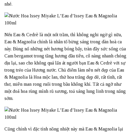
nhé.
Nếu Eau & Cedrè là một nốt trầm, thì không nghi ngờ gì nữa,
Eau & Magnolia chính là nhân tố bừng sáng trong dàn hoà ca
này. Bùng nổ những nét hương bóng bẩy, tràn đầy sức sống của
Cam bergamot trong tầng hương đầu tiên, cô nàng nhanh chóng
dịu lại, sao cho không quá lấn át người bạn Eau & Cedrè với sự
trong trẻo của Hương nước. Chủ điểm làm nên nét đẹp của Eau
& Magnolia là Hoa mộc lan, thứ hoa trắng đẹp đẽ, rất tình, rất
thơ, miên man rong ruổi trong bầu không khí. Tất cả ngỡ như
một đoá hoa rùng mình rũ sương, toả sáng lung linh trong nắng
sớm.
Cũng chính vì đặc tính nồng nhiệt này mà Eau & Magnolia lại