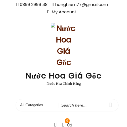
Skip
0899 2999 48
honghiem77@gmail.com
to
My Account
content
Nước Hoa Giá Gốc
Nước Hoa Chính Hãng
Search
for
0
0
₫