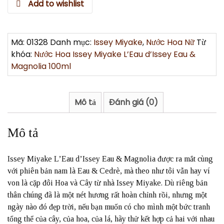
Add to wishlist
Mã:
01328
Danh mục:
Issey Miyake
,
Nước Hoa Nữ
Từ
khóa:
Nước Hoa Issey Miyake L’Eau d’Issey Eau &
Magnolia 100ml
Mô tả
Đánh giá (0)
Mô tả
Issey Miyake L’Eau d’Issey Eau & Magnolia được ra mắt cùng
với phiên bản nam là Eau & Cedrè, mà theo như tôi vẫn hay ví
von là cặp đôi Hoa và Cây từ nhà Issey Miyake. Dù riêng bản
thân chúng đã là một nét hương rất hoàn chỉnh rồi, nhưng một
ngày nào đó đẹp trời, nếu bạn muốn có cho mình một bức tranh
tổng thể của cây, của hoa, của lá, hãy thử kết hợp cả hai với nhau