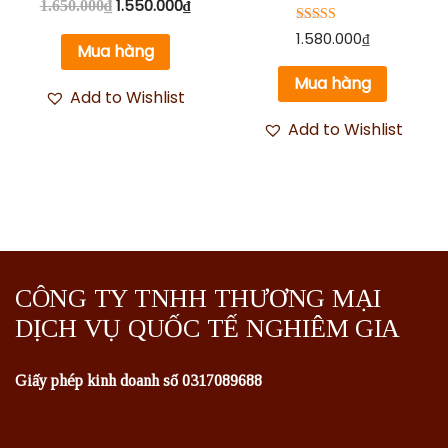
1.550.000
₫
1.650.000
₫
Được xếp
1.580.000
₫
hạng
Mua hàng
5.00
5 sao
Mua hàng
Add to Wishlist
Add to Wishlist
CÔNG TY TNHH THƯƠNG MẠI
DỊCH VỤ QUỐC TẾ NGHIÊM GIA
Giấy phép kinh doanh số 0317089688