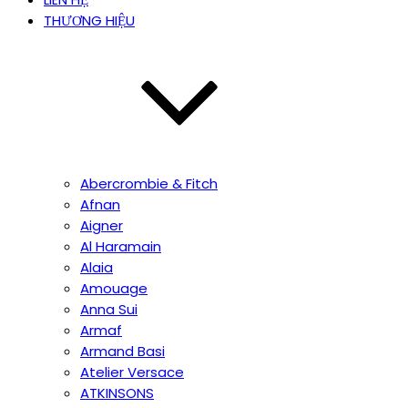
THƯƠNG HIỆU
Abercrombie & Fitch
Afnan
Aigner
Al Haramain
Alaia
Amouage
Anna Sui
Armaf
Armand Basi
Atelier Versace
ATKINSONS