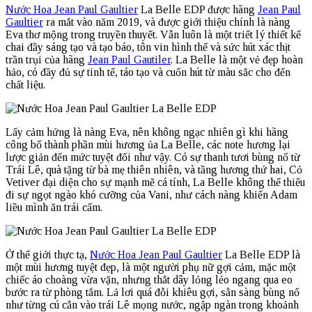
Nước Hoa Jean Paul Gaultier
La Belle EDP được hãng
Jean Paul
Gaultier
ra mắt vào năm 2019, và được giới thiệu chính là nàng
Eva thơ mộng trong truyền thuyết. Vẫn luôn là một triết lý thiết kế
chai đầy sáng tạo và tạo báo, tôn vin hình thể và sức hút xác thịt
trần trụi của hãng
Jean Paul Gautiler
. La Belle là một vẻ đẹp hoàn
hảo, có đầy đủ sự tinh tế, táo tạo và cuốn hút từ màu sắc cho đến
chất liệu.
Lấy cảm hứng là nàng Eva, nên không ngạc nhiên gì khi hãng
công bố thành phần mùi hương ủa La Belle, các note hương lại
lược giản đến mức tuyệt đối như vậy. Có sự thanh tươi bùng nổ từ
Trái Lê, quà tặng từ bà mẹ thiên nhiên, và tầng hương thứ hai, Cỏ
Vetiver đại diện cho sự mạnh mẽ cá tính, La Belle không thể thiếu
đi sự ngọt ngào khó cưỡng của Vani, như cách nàng khiến Adam
liều mình ăn trái cấm.
Ở thế giới thực tạ,
Nước Hoa Jean Paul Gaultier
La Belle EDP là
một mùi hương tuyệt đẹp, là một người phụ nữ gợi cảm, mặc một
chiếc áo choàng vừa vặn, nhưng thắt dây lỏng lẻo ngang qua eo
bước ra từ phòng tắm. Lả lơi quá đỗi khiêu gợi, sẵn sàng bùng nổ
như từng cú cắn vào trái Lê mọng nước, ngập ngàn trong khoảnh