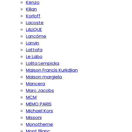
Kenzo
Kilian
Korloff
Lacoste
LALIQUE
Lancôme
Lanvin
Lattafa
Le Labo
Lolita Lempicka
Maison Francis Kurkdjian
Maison margiela
Mancera
Marc Jacobs
MCM
MEMO PARIS
Michael Kors
Missoni
Monotheme
Mont Blanc