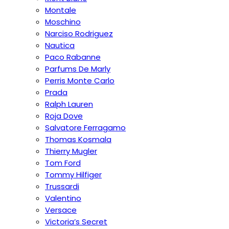
Montale
Moschino
Narciso Rodriguez
Nautica
Paco Rabanne
Parfums De Marly
Perris Monte Carlo
Prada
Ralph Lauren
Roja Dove
Salvatore Ferragamo
Thomas Kosmala
Thierry Mugler
Tom Ford
Tommy Hilfiger
Trussardi
Valentino
Versace
Victoria’s Secret