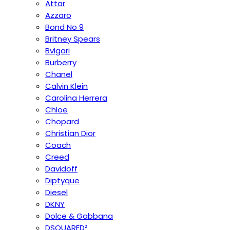
Attar
Azzaro
Bond No 9
Britney Spears
Bvlgari
Burberry
Chanel
Calvin Klein
Carolina Herrera
Chloe
Chopard
Christian Dior
Coach
Creed
Davidoff
Diptyque
Diesel
DKNY
Dolce & Gabbana
DSQUARED²