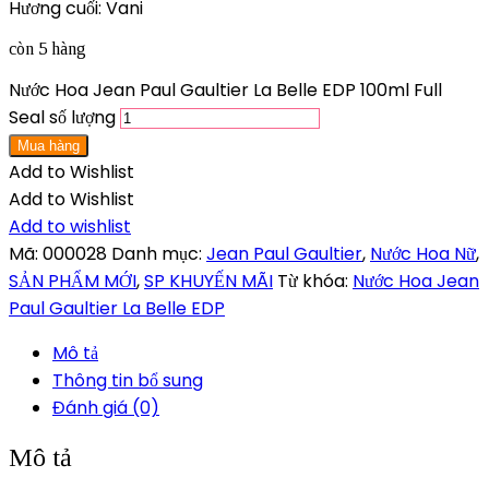
Hương cuối: Vani
còn 5 hàng
Nước Hoa Jean Paul Gaultier La Belle EDP 100ml Full
Seal số lượng
Mua hàng
Add to Wishlist
Add to Wishlist
Add to wishlist
Mã:
000028
Danh mục:
Jean Paul Gaultier
,
Nước Hoa Nữ
,
SẢN PHẨM MỚI
,
SP KHUYẾN MÃI
Từ khóa:
Nước Hoa Jean
Paul Gaultier La Belle EDP
Mô tả
Thông tin bổ sung
Đánh giá (0)
Mô tả