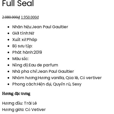
Full Seal
2.080.000
₫
1.950.000
₫
Nhãn hiệu:Jean Paul Gaultier
Giới tính:Nữ
Xuất xứ:Pháp
Bộ sưu tập:
Phát hành:2019
Màu sắc:
Nồng độ:Eau de parfum
Nhà pha chế:Jean Paul Gaultier
Nhóm hương:Hương vanilla, Qủa lê, Cỏ vertiver
Phong cách:Hiện đại, Quyến rũ, Sexy
Hương đặc trưng
Hương đầu: Trái Lê
Hương giữa: Cỏ Vetiver