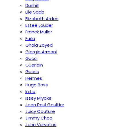
Dunhill
Elie Saab
Elizabeth Arden
Estee Lauder
Franck Muller
Furla
Ghala Zayed
Giorgio Armani
Gucci
Guerlain
Guess
Hermes
Hugo Boss
Initio
Issey Miyake
Jean Paul Gaultier
Juicy Couture
Jimmy Choo
John Varvatos