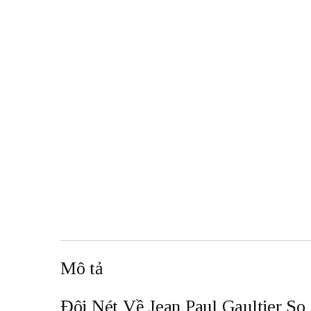
Mô tả
Đôi Nét Về Jean Paul Gaultier S