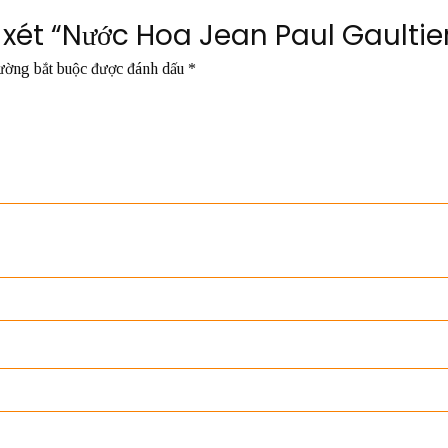
n xét “Nước Hoa Jean Paul Gaulti
ường bắt buộc được đánh dấu
*