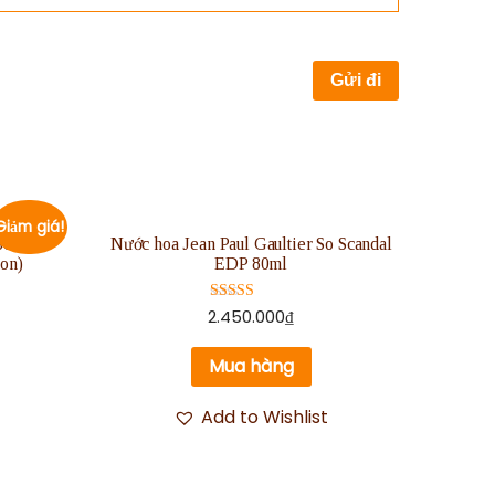
Giảm giá!
Scandal
Nước hoa Jean Paul Gaultier So Scandal
ton)
EDP 80ml
Được xếp
2.450.000
₫
hạng
5.00
5 sao
Mua hàng
Add to Wishlist