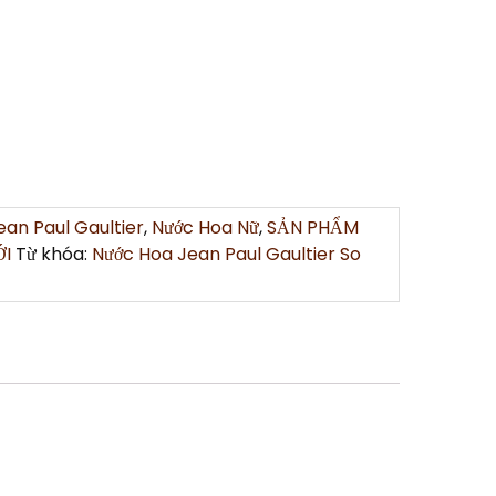
ean Paul Gaultier
,
Nước Hoa Nữ
,
SẢN PHẨM
ỚI
Từ khóa:
Nước Hoa Jean Paul Gaultier So