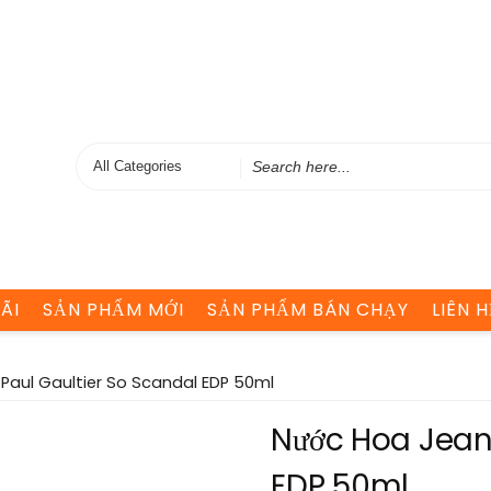
Search
for
ÃI
SẢN PHẨM MỚI
SẢN PHẨM BÁN CHẠY
LIÊN H
Paul Gaultier So Scandal EDP 50ml
Nước Hoa Jean
EDP 50ml