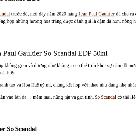
andal
trước đó, mới đây năm 2020 hãng
Jean Paul Gaultier
đã cho ra 
 tổng hợp những hương hoa trắng được đánh giá là đậm đà hơn, nông n
 Paul Gaultier So Scandal EDP 50ml
ập không gian và dường như không ai có thể trốn khỏi sự cám dỗ mượt
uất hiện.
nh tao và Hoa Huệ uỷ mị, chúng kết hợp với nhau như đang nhẹ nhàng
ần vào làn da… mềm mại, nũng nịu và gợi tình,
So Scandal
có thể li
ier So Scandal