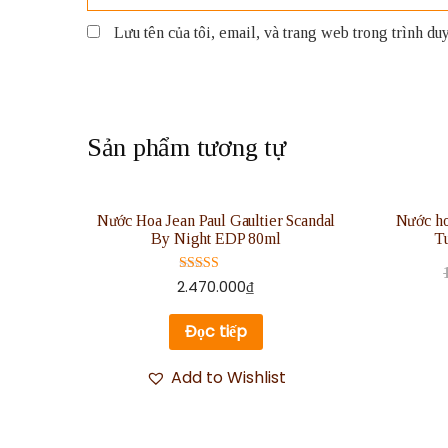
Lưu tên của tôi, email, và trang web trong trình duyệ
Sản phẩm tương tự
Nước Hoa Jean Paul Gaultier Scandal
Nước ho
By Night EDP 80ml
Tu
Được xếp
2.470.000
₫
hạng
5.00
5 sao
Đọc tiếp
Add to Wishlist