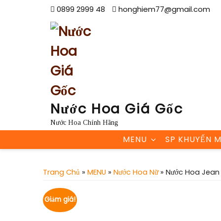
Skip
0899 2999 48
honghiem77@gmail.com
to
content
Nước Hoa Giá Gốc
Nước Hoa Chính Hãng
MENU
SP KHUYẾN M
Trang Chủ
»
MENU
»
Nước Hoa Nữ
» Nước Hoa Jean 
Giảm giá!