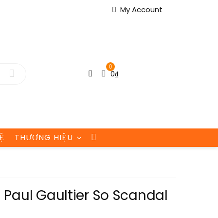
My Account
0
0
₫
Ệ
THƯƠNG HIỆU
 Paul Gaultier So Scandal