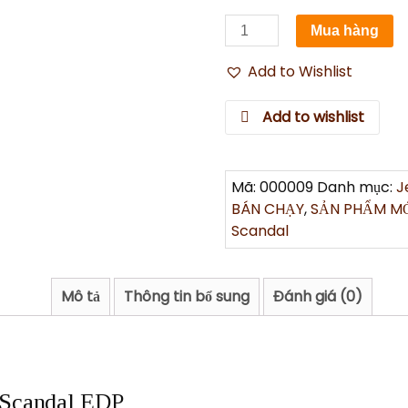
Nước
Mua hàng
Hoa
Jean
Add to Wishlist
Paul
Gaultier
Add to wishlist
So
Scandal
EDP
Mã:
000009
Danh mục:
J
50ml
BÁN CHẠY
,
SẢN PHẨM M
số
Scandal
lượng
Mô tả
Thông tin bổ sung
Đánh giá (0)
o Scandal EDP