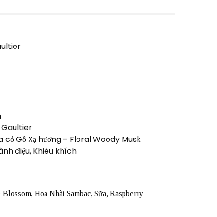
ultier
m
 Gaultier
 cỏ Gỗ Xạ hương – Floral Woody Musk
nh điệu, Khiêu khích
e Blossom, Hoa Nhài Sambac, Sữa, Raspberry