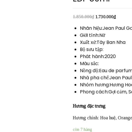
1.850.000
₫
1.730.000
₫
Nhãn hiệu:Jean Paul Ga
Giới tính:Nữ
Xuất xứ:Tây Ban Nha
Bộ sưu tập:
Phát hành:2020
Màu sắc:
Nồng độ:Eau de parfu
Nhà pha chế:Jean Paul
Nhóm hương:Hương Hoa
Phong cách:Gợi cảm, Sà
Hương đặc trưng
Hương chính: Hoa huệ, Orang
còn 7 hàng