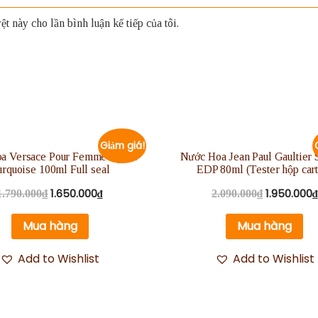
t này cho lần bình luận kế tiếp của tôi.
Giảm giá!
a Versace Pour Femme Dylan
Nước Hoa Jean Paul Gaultier 
rquoise 100ml Full seal
EDP 80ml (Tester hộp car
1.650.000
₫
1.950.000
₫
1.790.000
₫
2.090.000
₫
Mua hàng
Mua hàng
Add to Wishlist
Add to Wishlist