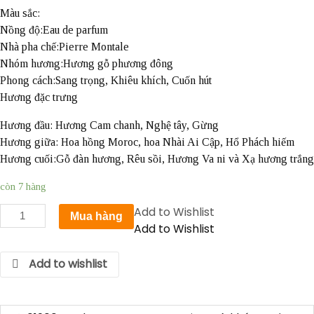
Màu sắc:
Nồng độ:Eau de parfum
Nhà pha chế:Pierre Montale
Nhóm hương:Hương gỗ phương đông
Phong cách:Sang trọng, Khiêu khích, Cuốn hút
Hương đặc trưng
Hương đầu: Hương Cam chanh, Nghệ tây, Gừng
Hương giữa: Hoa hồng Moroc, hoa Nhài Ai Cập, Hổ Phách hiếm
Hương cuối:Gỗ đàn hương, Rêu sồi, Hương Va ni và Xạ hương trắng
còn 7 hàng
Nước
Add to Wishlist
Mua hàng
Hoa
Add to Wishlist
Mancera
Instant
Add to wishlist
Crush
EDP
60ml