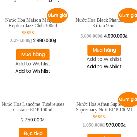
Giảm giá!
Giảm giá
Nước Hoa Maison Margiela
Nước Hoa Black Phantom By
Replica Jazz Club 100ml
Kilian 50ml
4.990.000
₫
5.090.000
₫
Được xếp
2.390.000
₫
2.470.000
₫
hạng
5.00
Mua hàng
5 sao
Mua hàng
Add to Wishlist
Add to Wishlist
Add to Wishlist
Add to Wishlist
Giảm giá
Nước Hoa Lancôme Tubéreuses
Nước Hoa Afnan Supremacy
Castane EDP 100ml
Supremacy Noir EDP 100Ml
2.750.000
₫
Được xếp
970.000
₫
1.050.000
₫
hạng
5.00
Đọc tiếp
5 sao