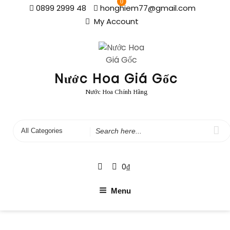
0
Skip
0899 2999 48
honghiem77@gmail.com
to
My Account
content
Nước Hoa Giá Gốc
Nước Hoa Chính Hãng
Search
for
0
₫
Menu