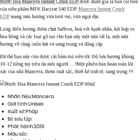
Nước Hoa Mancera Instant Crush EDP
được đánh giá là bản cải tiến
của siêu phẩm MFK Baccrat 540 EDP.
Mancera Instant Crush
EDP
mang mùi hương vừa tươi vui, vừa ngọt dịu.
Long diên hương điểm chút Saffron, hoà với hạnh nhân, kết hợp vs
hoa hồng và các loại gỗ tạo cho bạn này một mùi rất lạ, một mùi
hương vô cùng cuốn hút và sang trọng và đẳng cấp.
Đã thế bạn này còn được cái bám toả siêu tốt. Độ lưu hương khủng
10-12 tiếng tuỳ trên da mỗi người …!Một phiên bản hoàn toàn lột
xác của nhà Mancera, thơm xuất sắc, thiết kế tinh tế, sang trọng !!!
Nhãn hiệu:Mancera
Giới tính:Unisex
Xuất xứ:Pháp
Bộ sưu tập:
Phát hành:2019
Màu sắc: