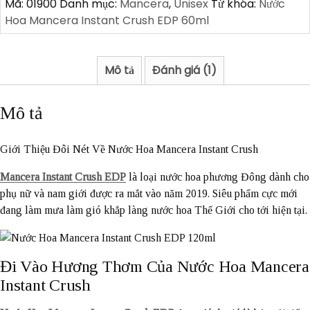
Mã:
01900
Danh mục:
Mancera
,
Unisex
Từ khóa:
Nước
số
Hoa Mancera Instant Crush EDP 60ml
lượng
Mô tả
Đánh giá (1)
Mô tả
Giới Thiệu Đôi Nét Về Nước Hoa Mancera Instant Crush
Mancera Instant Crush EDP
là loại nước hoa phương Đông dành cho
phụ nữ và nam giới được ra mắt vào năm 2019. Siêu phẩm cực mới
đang làm mưa làm gió khắp làng nước hoa Thế Giới cho tới hiện tại.
Đi Vào Hương Thơm Của Nước Hoa Mancera
Instant Crush