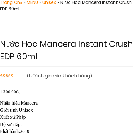
Trang Chủ
»
MENU
»
Unisex
» Nước Hoa Mancera Instant Crush
EDP 60ml
Nước Hoa Mancera Instant Crush
EDP 60ml
(
1
đánh giá của khách hàng)
5.00
1
trên 5
dựa trên
1.300.000
₫
đánh giá
Nhãn hiệu:Mancera
Giới tính:Unisex
Xuất xứ:Pháp
Bộ sưu tập:
Phát hành:2019