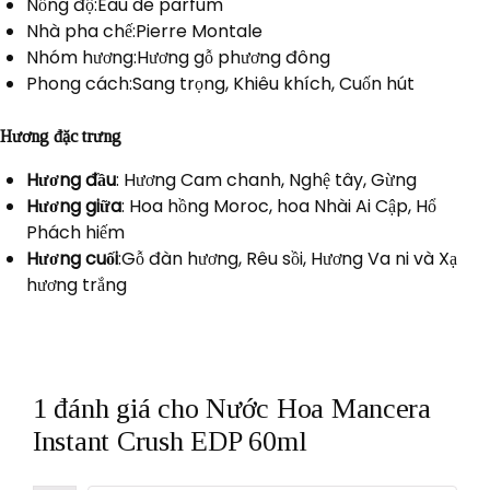
Nồng độ:Eau de parfum
Nhà pha chế:Pierre Montale
Nhóm hương:Hương gỗ phương đông
Phong cách:Sang trọng, Khiêu khích, Cuốn hút
Hương đặc trưng
Hương đầu
: Hương Cam chanh, Nghệ tây, Gừng
Hương giữa
: Hoa hồng Moroc, hoa Nhài Ai Cập, Hổ
Phách hiếm
Hương cuối
:Gỗ đàn hương, Rêu sồi, Hương Va ni và Xạ
hương trắng
1 đánh giá cho
Nước Hoa Mancera
Instant Crush EDP 60ml