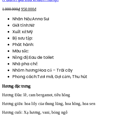
1.000.000
₫
950.000
₫
Nhãn hiệu:Anna Sui
Giới tính:Nữ
Xuất xứ:Mỹ
Bộ sưu tập:
Phát hành:
Màu sắc:
Nồng độ:Eau de toilet
Nhà pha chế:
Nhóm hương:Hoa cỏ – Trái cây
Phong cách:Tươi mới, Gợi cảm, Thu hút
Hương đặc trưng
Hương Đầu: lê, cam bergamot, tiêu hồng
Hương giữa: hoa lily của thung lũng, hoa hồng, hoa sen
Hương cuối: Xạ hương, vani, bỏng ngô