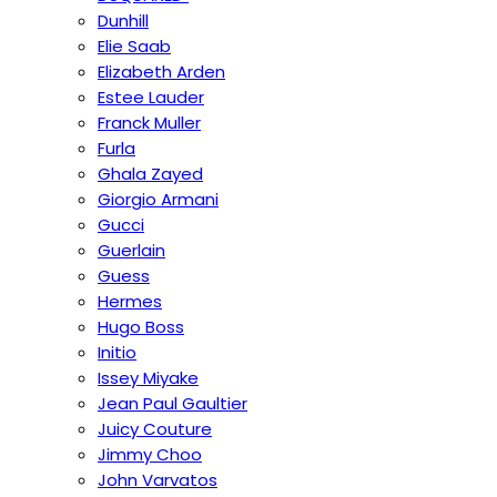
Dunhill
Elie Saab
Elizabeth Arden
Estee Lauder
Franck Muller
Furla
Ghala Zayed
Giorgio Armani
Gucci
Guerlain
Guess
Hermes
Hugo Boss
Initio
Issey Miyake
Jean Paul Gaultier
Juicy Couture
Jimmy Choo
John Varvatos