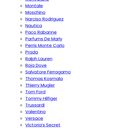
Montale
Moschino
Narciso Rodriguez
Nautica
Paco Rabanne
Parfums De Marly
Perris Monte Carlo
Prada
Ralph Lauren
Roja Dove
Salvatore Ferragamo
Thomas Kosmala
Thierry Mugler
Tom Ford
Tommy Hilfiger
Trussardi
Valentino
Versace
Victoria’s Secret