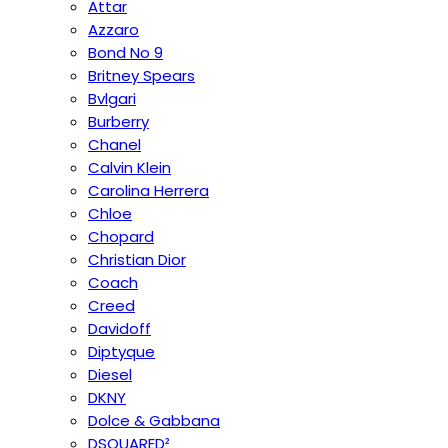
Attar
Azzaro
Bond No 9
Britney Spears
Bvlgari
Burberry
Chanel
Calvin Klein
Carolina Herrera
Chloe
Chopard
Christian Dior
Coach
Creed
Davidoff
Diptyque
Diesel
DKNY
Dolce & Gabbana
DSQUARED²