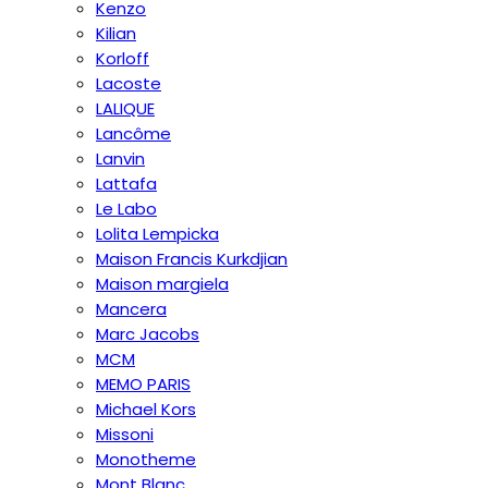
Kenzo
Kilian
Korloff
Lacoste
LALIQUE
Lancôme
Lanvin
Lattafa
Le Labo
Lolita Lempicka
Maison Francis Kurkdjian
Maison margiela
Mancera
Marc Jacobs
MCM
MEMO PARIS
Michael Kors
Missoni
Monotheme
Mont Blanc