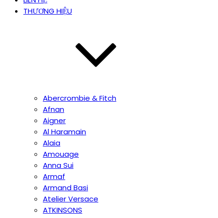
THƯƠNG HIỆU
Abercrombie & Fitch
Afnan
Aigner
Al Haramain
Alaia
Amouage
Anna Sui
Armaf
Armand Basi
Atelier Versace
ATKINSONS