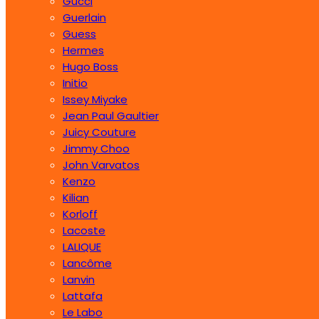
Gucci
Guerlain
Guess
Hermes
Hugo Boss
Initio
Issey Miyake
Jean Paul Gaultier
Juicy Couture
Jimmy Choo
John Varvatos
Kenzo
Kilian
Korloff
Lacoste
LALIQUE
Lancôme
Lanvin
Lattafa
Le Labo