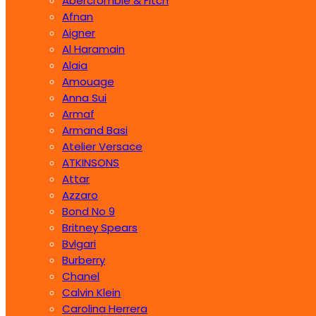
Abercrombie & Fitch
Afnan
Aigner
Al Haramain
Alaia
Amouage
Anna Sui
Armaf
Armand Basi
Atelier Versace
ATKINSONS
Attar
Azzaro
Bond No 9
Britney Spears
Bvlgari
Burberry
Chanel
Calvin Klein
Carolina Herrera