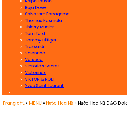
Ralph Lauren
Roja Dove
Salvatore Ferragamo
Thomas Kosmala
Thierry Mugler
Tom Ford
Tommy Hilfiger
Trussardi
Valentino
Versace
Victoria’s Secret
Victorinox
VIKTOR & ROLF
Yves Saint Laurent
Trang chủ
»
MENU
»
Nước Hoa Nữ
» Nước Hoa Nữ D&G Dol