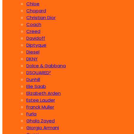
Chloe
Chopard
Christian Dior
Coach
Creed
Davidoff
Diptyque
Diesel
DKNY
Dolce & Gabbana
DSQUARED²
Dunhill
Elie Saab
Elizabeth Arden
Estee Lauder
Franck Muller
Furla
Ghala Zayed
Giorgio Armani