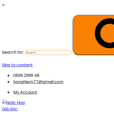
×
Search for:
Skip to content
0899 2999 48
honghiem77@gmail.com
My Account