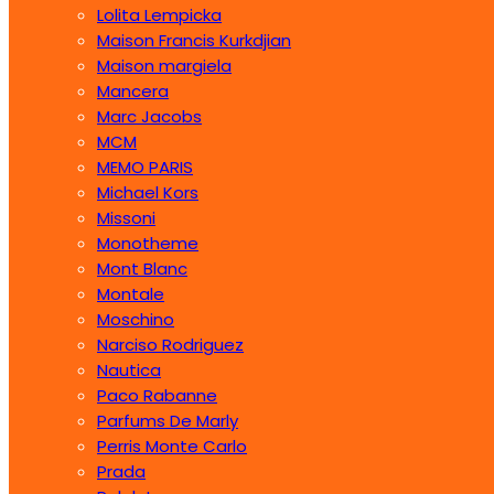
Lolita Lempicka
Maison Francis Kurkdjian
Maison margiela
Mancera
Marc Jacobs
MCM
MEMO PARIS
Michael Kors
Missoni
Monotheme
Mont Blanc
Montale
Moschino
Narciso Rodriguez
Nautica
Paco Rabanne
Parfums De Marly
Perris Monte Carlo
Prada