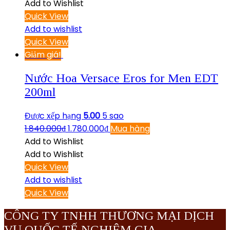
Add to Wishlist
Quick View
Add to wishlist
Quick View
Giảm giá!
Nước Hoa Versace Eros for Men EDT
200ml
Được xếp hạng
5.00
5 sao
1.840.000
₫
1.780.000
₫
Mua hàng
Add to Wishlist
Add to Wishlist
Quick View
Add to wishlist
Quick View
CÔNG TY TNHH THƯƠNG MẠI DỊCH
VỤ QUỐC TẾ NGHIÊM GIA