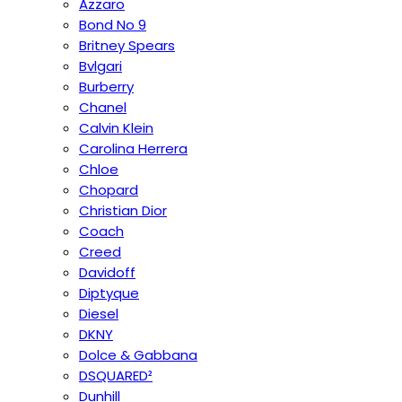
Azzaro
Bond No 9
Britney Spears
Bvlgari
Burberry
Chanel
Calvin Klein
Carolina Herrera
Chloe
Chopard
Christian Dior
Coach
Creed
Davidoff
Diptyque
Diesel
DKNY
Dolce & Gabbana
DSQUARED²
Dunhill