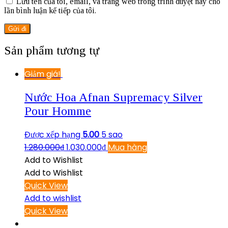
Lưu tên của tôi, email, và trang web trong trình duyệt này cho
lần bình luận kế tiếp của tôi.
Sản phẩm tương tự
Giảm giá!
Nước Hoa Afnan Supremacy Silver
Pour Homme
Được xếp hạng
5.00
5 sao
1.280.000
₫
1.030.000
₫
Mua hàng
Add to Wishlist
Add to Wishlist
Quick View
Add to wishlist
Quick View