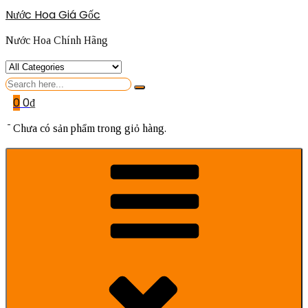
Nước Hoa Giá Gốc
Nước Hoa Chính Hãng
Search
for
0
0
₫
Chưa có sản phẩm trong giỏ hàng.