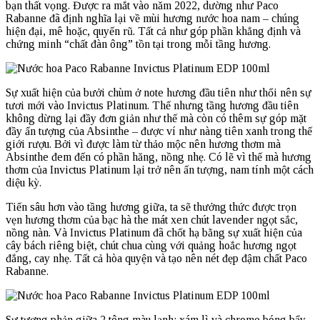
bạn thất vọng. Được ra mắt vào năm 2022, dường như Paco
Rabanne đã định nghĩa lại về mùi hương nước hoa nam – chúng
hiện đại, mê hoặc, quyến rũ. Tất cả như góp phần khẳng định và
chứng minh “chất đàn ông” tồn tại trong mỗi tầng hương.
Sự xuất hiện của bưởi chùm ở note hương đầu tiên như thổi nên sự
tươi mới vào Invictus Platinum. Thế nhưng tầng hương đầu tiên
không dừng lại đầy đơn giản như thế mà còn có thêm sự góp mặt
đầy ấn tượng của Absinthe – được ví như nàng tiên xanh trong thế
giới rượu. Bởi vì được làm từ thảo mộc nên hương thơm mà
Absinthe đem đến có phần hăng, nồng nhẹ. Có lẽ vì thế mà hương
thơm của Invictus Platinum lại trở nên ấn tượng, nam tính một cách
diệu kỳ.
Tiến sâu hơn vào tầng hương giữa, ta sẽ thưởng thức được trọn
vẹn hương thơm của bạc hà the mát xen chút lavender ngọt sắc,
nồng nàn. Và Invictus Platinum đã chốt hạ bằng sự xuất hiện của
cây bách riêng biệt, chút chua cùng với quảng hoắc hương ngọt
đắng, cay nhẹ. Tất cả hòa quyện và tạo nên nét đẹp đậm chất Paco
Rabanne.
Sự tương phản giữa 2 tông màu lạnh: xám lì và chrome bóng bẩy