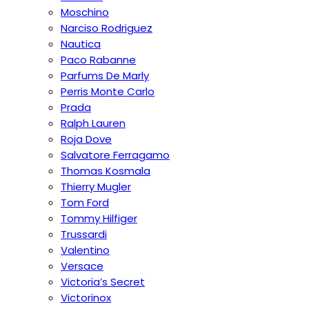
Moschino
Narciso Rodriguez
Nautica
Paco Rabanne
Parfums De Marly
Perris Monte Carlo
Prada
Ralph Lauren
Roja Dove
Salvatore Ferragamo
Thomas Kosmala
Thierry Mugler
Tom Ford
Tommy Hilfiger
Trussardi
Valentino
Versace
Victoria’s Secret
Victorinox