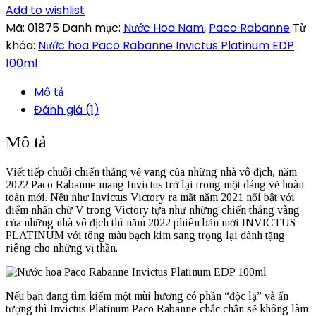
Invictus
Add to wishlist
Platinum
Mã:
01875
Danh mục:
Nước Hoa Nam
,
Paco Rabanne
Từ
EDP
khóa:
Nước hoa Paco Rabanne Invictus Platinum EDP
100ml
100ml
số
Mô tả
lượng
Đánh giá (1)
Mô tả
Viết tiếp chuỗi chiến thắng vẻ vang của những nhà vô địch, năm
2022 Paco Rabanne mang Invictus trở lại trong một dáng vẻ hoàn
toàn mới. Nếu như Invictus Victory ra mắt năm 2021 nổi bật với
điểm nhấn chữ V trong Victory tựa như những chiến thắng vàng
của những nhà vô địch thì năm 2022 phiên bản mới INVICTUS
PLATINUM với tông màu bạch kim sang trọng lại dành tặng
riêng cho những vị thần.
Nếu bạn đang tìm kiếm một mùi hương có phần “độc lạ” và ấn
tượng thì Invictus Platinum Paco Rabanne chắc chắn sẽ không làm