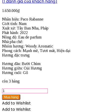
(
1
đánh giá của khách hàng)
1.650.000
₫
Nhãn hiệu: Paco Rabanne
Giới tính: Nam
Xuất xứ: Tây Ban Nha, Pháp
Phát hành: 2022
Nồng độ: Eau de parfum
Nhà pha chế:
Nhóm hương: Woody Aromatic
Phong cách: Mạnh mẽ, Tươi mát, Hiện đại
Hương đặc trưng
Hương đầu: Bười Chùm
Hương giữa: Oải Hương
Hương cuối: Gỗ
còn 3 hàng
Nước
hoa
Mua hàng
Paco
Add to Wishlist
Rabanne
Add to Wishlist