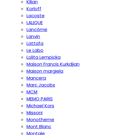
Kilian
Korloff
Lacoste
LALIQUE
Lancôme
Lanvin
Lattafa
Le Labo
Lolita Lempicka
Maison Francis Kurkdjian
Maison margiela
Mancera
Marc Jacobs
MCM
MEMO PARIS
Michael Kors
Missoni
Monotheme
Mont Blanc
Montale