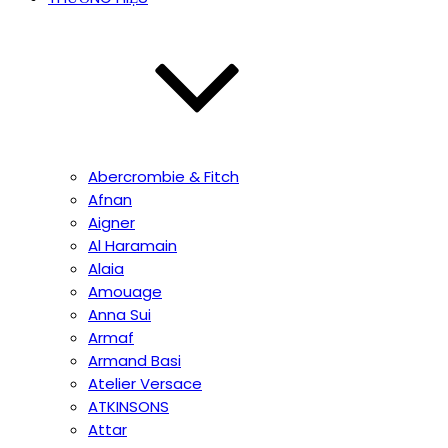
Abercrombie & Fitch
Afnan
Aigner
Al Haramain
Alaia
Amouage
Anna Sui
Armaf
Armand Basi
Atelier Versace
ATKINSONS
Attar