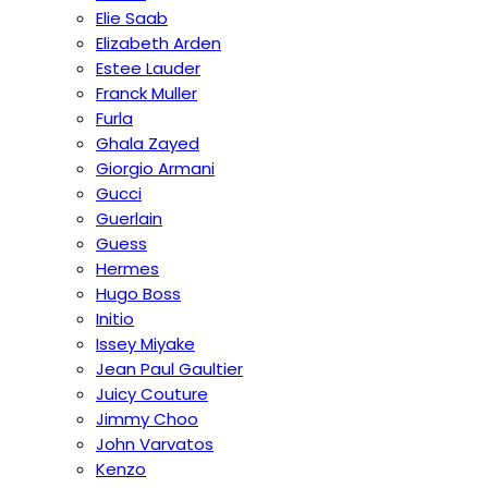
Elie Saab
Elizabeth Arden
Estee Lauder
Franck Muller
Furla
Ghala Zayed
Giorgio Armani
Gucci
Guerlain
Guess
Hermes
Hugo Boss
Initio
Issey Miyake
Jean Paul Gaultier
Juicy Couture
Jimmy Choo
John Varvatos
Kenzo