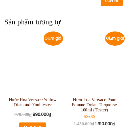
Sản phẩm tương tự
Giảm giá!
Giảm giá!
Nước Hoa Versace Yellow
Nước hoa Versace Pour
Diamond 90ml tester
Femme Dylan Turquoise
100ml (Tester)
890.000
₫
970.000
₫
Được xếp
1.310.000
₫
1.450.000
₫
hạng