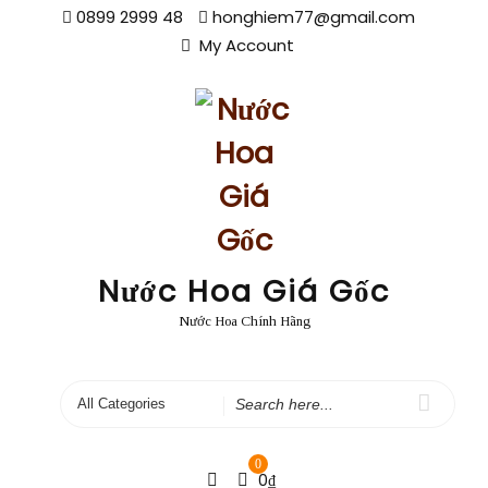
Skip
0899 2999 48
honghiem77@gmail.com
to
My Account
content
Nước Hoa Giá Gốc
Nước Hoa Chính Hãng
Search
for
0
0
₫