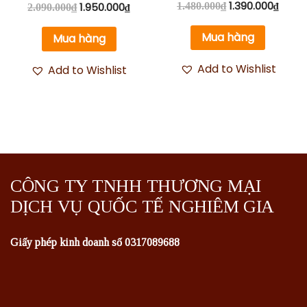
Được xếp
1.390.000
₫
1.480.000
₫
1.950.000
₫
2.090.000
₫
hạng
5.00
5 sao
Mua hàng
Mua hàng
Add to Wishlist
Add to Wishlist
CÔNG TY TNHH THƯƠNG MẠI
DỊCH VỤ QUỐC TẾ NGHIÊM GIA
Giấy phép kinh doanh số 0317089688