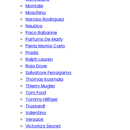
Montale
Moschino
Narciso Rodriguez
Nautica
Paco Rabanne
Parfums De Marly
Perris Monte Carlo
Prada
Ralph Lauren
Roja Dove
Salvatore Ferragamo
Thomas Kosmala
Thierry Mugler
Tom Ford
Tommy Hilfiger
Trussardi
Valentino
Versace
Victoria’s Secret