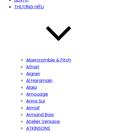
THƯƠNG HIỆU
Abercrombie & Fitch
Afnan
Aigner
Al Haramain
Alaia
Amouage
Anna Sui
Armaf
Armand Basi
Atelier Versace
ATKINSONS