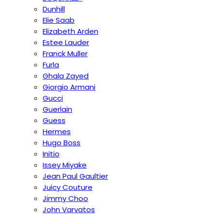
Dunhill
Elie Saab
Elizabeth Arden
Estee Lauder
Franck Muller
Furla
Ghala Zayed
Giorgio Armani
Gucci
Guerlain
Guess
Hermes
Hugo Boss
Initio
Issey Miyake
Jean Paul Gaultier
Juicy Couture
Jimmy Choo
John Varvatos