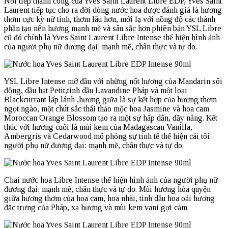
Nối tiếp thành công của Yves Saint Laurent Libre EDP, Yves Saint
Laurent tiếp tục cho ra đời dòng nước hoa được đánh giá là hương
thơm cực kỳ nữ tính, thơm lâu hơn, mới lạ với nồng độ các thành
phần tạo nên hương mạnh mẽ và sâu sắc hơn phiên bản YSL Libre
cũ đó chính là Yves Saint Laurent Libre Intense thể hiện hình ảnh
của người phụ nữ đương đại: mạnh mẽ, chân thực và tự do.
YSL Libre Intense mở đầu với những nốt hương của Mandarin sôi
động, dầu hạt Petit,tinh dầu Lavandine Pháp và một loại
Blackcurrant lấp lánh ,hương giữa là sự kết hợp của hương thơm
ngọt ngào, một chút sắc thái thảo mộc hoa Jasmine và hoa cam
Moroccan Orange Blossom tạo ra một sự hấp dẫn, đầy nắng. Kết
thúc với hương cuối là mùi kem của Madagascan Vanilla,
Ambergris và Cedarwood mô phỏng sự tinh tế thể hiện cái tôi
người phụ nữ đương đại: mạnh mẽ, chân thực và tự do.
Chai nước hoa Libre Intense thể hiện hình ảnh của người phụ nữ
đương đại: mạnh mẽ, chân thực và tự do. Mùi hương hòa quyện
giữa hương thơm của hoa cam, hoa nhài, tinh dầu hoa oải hương
đặc trưng của Pháp, xạ hương và mùi kem vani gợi cảm.