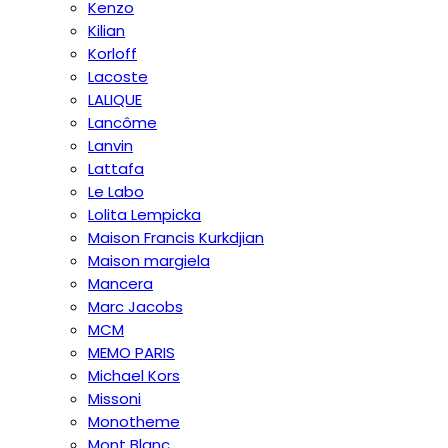
Kenzo
Kilian
Korloff
Lacoste
LALIQUE
Lancôme
Lanvin
Lattafa
Le Labo
Lolita Lempicka
Maison Francis Kurkdjian
Maison margiela
Mancera
Marc Jacobs
MCM
MEMO PARIS
Michael Kors
Missoni
Monotheme
Mont Blanc