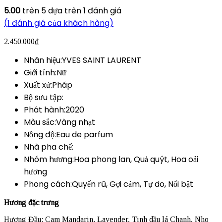
5.00
trên 5 dựa trên
1
đánh giá
(
1
đánh giá của khách hàng)
2.450.000
₫
Nhãn hiệu:YVES SAINT LAURENT
Giới tính:Nữ
Xuất xứ:Pháp
Bộ sưu tập:
Phát hành:2020
Màu sắc:Vàng nhạt
Nồng độ:Eau de parfum
Nhà pha chế:
Nhóm hương:Hoa phong lan, Quả quýt, Hoa oải
hương
Phong cách:Quyến rũ, Gợi cảm, Tự do, Nổi bật
Hương đặc trưng
Hương Đầu: Cam Mandarin, Lavender, Tinh dầu lá Chanh, Nho