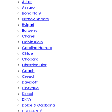
Attar
Azzaro
Bond No 9
Britney Spears
Bvlgari
Burberry
Chanel
Calvin Klein
Carolina Herrera
Chloe
Chopard
Christian Dior
Coach
Creed
Davidoff
Diptyque
Diesel
DKNY
Dolce & Gabbana
DSQUARED²