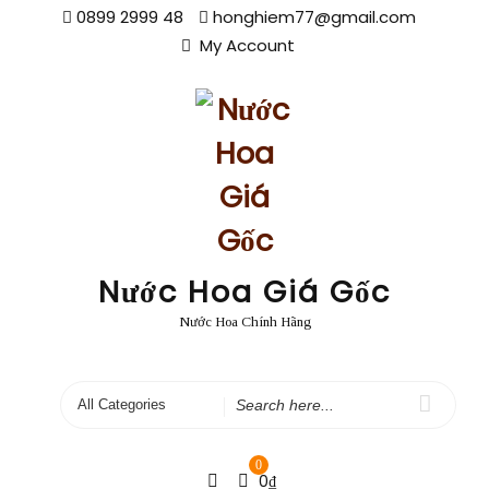
Skip
0899 2999 48
honghiem77@gmail.com
to
My Account
content
Nước Hoa Giá Gốc
Nước Hoa Chính Hãng
Search
for
0
0
₫