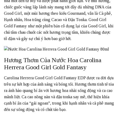
nhà mốt đến từ Mỹ và được phát hành giới hạn. Về mùi hương,
chiếc guốc vàng lấp lánh này mang tới đầy đủ những DNA của
Good Girl, một mùi hương theo kiểu Gourmand, vẫn là Cà phê,
Hạnh nhân, Hoa trắng cùng Cacao và Đậu Tonka. Good Girl
Gold Fantasy như một phiên bản cô đọng lại của Good Girl, khi
chú tâm chau chuốt các nốt hương trọng tâm, khiến chúng được
tô đậm và gây sự chú ý hơn bao giờ hết.
Hương Thơm Của Nước Hoa Carolina
Herrera Good Girl Gold Fantasy
Carolina Herrera Good Girl Gold Fantasy EDP được ra đời dựa
trên sự kết hợp của ánh sáng và bóng tối. Hương thơm tinh tế tỏa
ra ánh hào quang bí ẩn với hương hoa nhài sống động và ca cao
mãnh liệt. Ca cao nồng nàn và đậu tonka say mê, thể hiện khía
cạnh bí ẩn của “gái ngoan”, trong khi hạnh nhân và cà phê mang
đến sự sống động và có chút táo bạo.