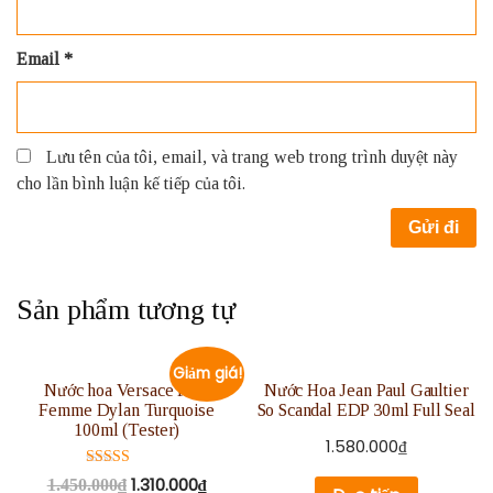
Email
*
Lưu tên của tôi, email, và trang web trong trình duyệt này
cho lần bình luận kế tiếp của tôi.
Sản phẩm tương tự
Giảm giá!
Nước hoa Versace Pour
Nước Hoa Jean Paul Gaultier
Femme Dylan Turquoise
So Scandal EDP 30ml Full Seal
100ml (Tester)
1.580.000
₫
Được xếp
1.310.000
₫
1.450.000
₫