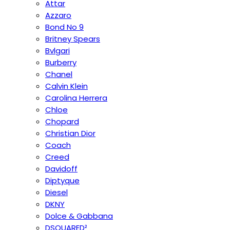
Attar
Azzaro
Bond No 9
Britney Spears
Bvlgari
Burberry
Chanel
Calvin Klein
Carolina Herrera
Chloe
Chopard
Christian Dior
Coach
Creed
Davidoff
Diptyque
Diesel
DKNY
Dolce & Gabbana
DSQUARED²