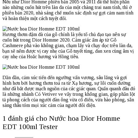
Nếu như Dior Homme phiên bản 2005 và 2011 đã thể hiện phần
nào những cuốn hút trên làn da của một chàng trai nam tính, thì ở
phiên bản 2020, nhà sáng chế muốn xác định sự gợi cảm nam tính
và hoàn thiện một cách tuyệt đối.
Hương thơm đậm đà của gỗ chính là yếu tố chủ đạo tạo nên sự
cuốn hút trong Dior Homme 2020. Cảm giác ấm áp từ Gỗ
Cashmere phả vào không gian, chạm lấy và chạy dọc trên làn da,
bạn sẽ nếm được vị cay nhẹ của Gỗ tuyết tùng, đan xen cùng âm vị
cay nhẹ của Hoắc hương và Hồng tiêu.
Dần dần, cảm xúc tiến đến ngưỡng vấn vương, sâu lắng và gợi
hình hơn bởi hương thơm toả ra từ Xạ hương, sự lôi cuốn dường
như đã bắt được mạch nguồn của các giác quan. Quẩn quanh đâu đó
là những nhành Cỏ Vetiver ve vẩy trong không gian, góp phần lột
tả phong cách của người đàn ông vừa cổ điển, vừa hào phóng, sẵn
sàng thâu tóm mọi xúc cảm của người đối diện.
1 đánh giá cho
Nước hoa Dior Homme
EDT 100ml Tester