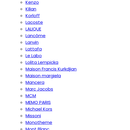
Kenzo
Kilian
Korloff
Lacoste
LALIQUE
Lancôme
Lanvin
Lattafa
Le Labo
Lolita Lempicka
Maison Francis Kurkdjian
Maison margiela
Mancera
Marc Jacobs
MCM
MEMO PARIS
Michael Kors
Missoni
Monotheme
Mont Blanc