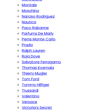
Montale
Moschino
Narciso Rodriguez
Nautica
Paco Rabanne
Parfums De Marly
Perris Monte Carlo
Prada
Ralph Lauren
Roja Dove
Salvatore Ferragamo
Thomas Kosmala
Thierry Mugler
Tom Ford
Tommy Hilfiger
Trussardi
Valentino
Versace
Victoria’s Secret