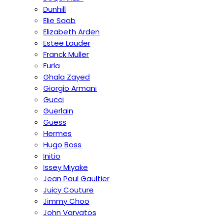
Dunhill
Elie Saab
Elizabeth Arden
Estee Lauder
Franck Muller
Furla
Ghala Zayed
Giorgio Armani
Gucci
Guerlain
Guess
Hermes
Hugo Boss
Initio
Issey Miyake
Jean Paul Gaultier
Juicy Couture
Jimmy Choo
John Varvatos