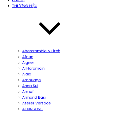
THƯƠNG HIỆU
Abercrombie & Fitch
Afnan
Aigner
Al Haramain
Alaia
Amouage
Anna Sui
Armaf
Armand Basi
Atelier Versace
ATKINSONS