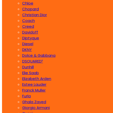
Chloe
Chopard
Christian Dior
Coach
Creed
Davidoff
Diptyque
Diesel
DKNY
Dolce & Gabbana
DSQUARED²
Dunhill
Elie Saab
Elizabeth Arden
Estee Lauder
Franck Muller
Furla
Ghala Zayed
Giorgio Armani