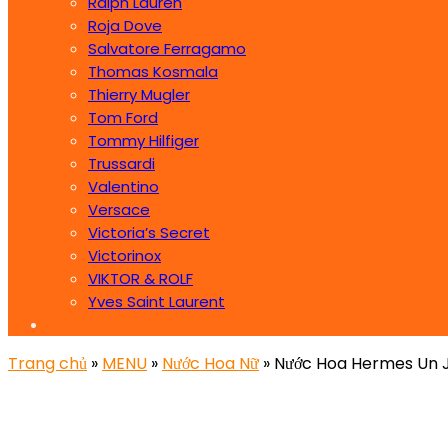
Ralph Lauren
Roja Dove
Salvatore Ferragamo
Thomas Kosmala
Thierry Mugler
Tom Ford
Tommy Hilfiger
Trussardi
Valentino
Versace
Victoria’s Secret
Victorinox
VIKTOR & ROLF
Yves Saint Laurent
Trang chủ
»
MENU
»
Nước Hoa Nữ
» Nước Hoa Hermes Un Ja