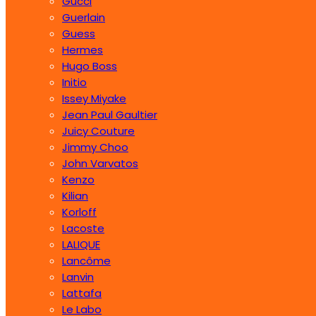
Gucci
Guerlain
Guess
Hermes
Hugo Boss
Initio
Issey Miyake
Jean Paul Gaultier
Juicy Couture
Jimmy Choo
John Varvatos
Kenzo
Kilian
Korloff
Lacoste
LALIQUE
Lancôme
Lanvin
Lattafa
Le Labo