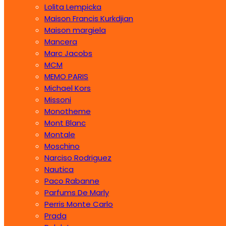
Lolita Lempicka
Maison Francis Kurkdjian
Maison margiela
Mancera
Marc Jacobs
MCM
MEMO PARIS
Michael Kors
Missoni
Monotheme
Mont Blanc
Montale
Moschino
Narciso Rodriguez
Nautica
Paco Rabanne
Parfums De Marly
Perris Monte Carlo
Prada