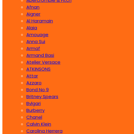
Abercrombie & Fitch
Afnan
Aigner
Al Haramain
Alaia
Amouage
Anna Sui
Armaf
Armand Basi
Atelier Versace
ATKINSONS
Attar
Azzaro
Bond No 9
Britney Spears
Bvlgari
Burberry
Chanel
Calvin Klein
Carolina Herrera