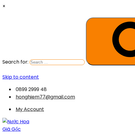
×
Search for:
Skip to content
0899 2999 48
honghiem77@gmail.com
My Account